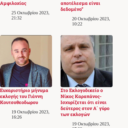
Αμφιλοχίας
αποτέλεσμα είναι
δεδομένο”
25 Οκτωβρίου 2023,
21:32
20 Οκτωβρίου 2023,
10:22
Ευχαριστήριο μήνυμα
Στο Εκλογoδικείο ο
εκλογής του Γιάννη
Νίκος Καραπάνος-
Κουτσοθεοδωρου
Ισχυρίζεται ότι είναι
δεύτερος στον Α΄ γύρο
19 Οκτωβρίου 2023,
των εκλογών
16:26
19 Οκτωβρίου 2023,