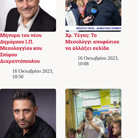
Μήνυμα του νέου
Χρ. Τέγας: Το
Δημάρχου Ι.Π.
Μεσολόγγι αποφάσισε
Μεσολογγίου κου
να αλλάξει σελίδα
Σπύρου
16 Οκτωβρίου 2023,
Διαμαντόπουλου
10:08
16 Οκτωβρίου 2023,
10:50