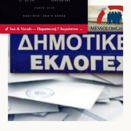
🎷 Sax & Vocals — Παρασκευή 7 Αυγούστου →