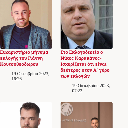
Ευχαριστήριο μήνυμα
Στο Εκλογoδικείο ο
εκλογής του Γιάννη
Νίκος Καραπάνος-
Κουτσοθεοδωρου
Ισχυρίζεται ότι είναι
δεύτερος στον Α΄ γύρο
19 Οκτωβρίου 2023,
των εκλογών
16:26
19 Οκτωβρίου 2023,
07:22