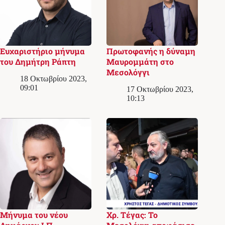
Ευχαριστήριο μήνυμα
Πρωτοφανής η δύναμη
του Δημήτρη Ράπτη
Μαυρομμάτη στο
Μεσολόγγι
18 Οκτωβρίου 2023,
09:01
17 Οκτωβρίου 2023,
10:13
Μήνυμα του νέου
Χρ. Τέγας: Το