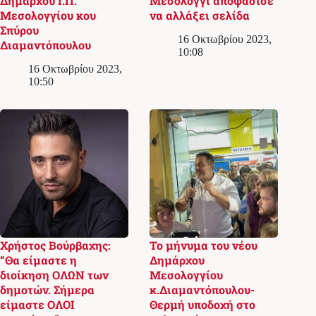
Δημάρχου Ι.Π.
Μεσολόγγι αποφάσισε
Μεσολογγίου κου
να αλλάξει σελίδα
Σπύρου
16 Οκτωβρίου 2023,
Διαμαντόπουλου
10:08
16 Οκτωβρίου 2023,
10:50
Χρήστος Βούρβαχης:
Το μήνυμα του νέου
“Θα είμαστε η
Δημάρχου
διοίκηση ΟΛΩΝ των
Μεσολογγίου
δημοτών. Σήμερα
κ.Διαμαντόπουλου-
είμαστε ΟΛΟΙ
Θερμή υποδοχή στο