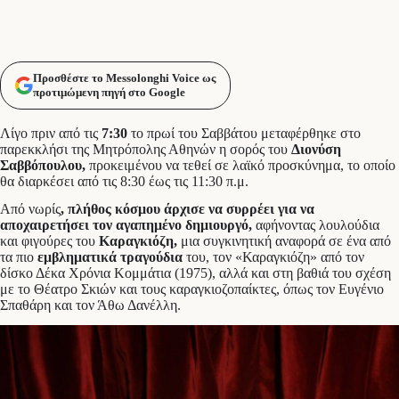
Προσθέστε το Messolonghi Voice ως
προτιμώμενη πηγή στο Google
Λίγο πριν από τις
7:30
το πρωί του Σαββάτου μεταφέρθηκε στο
παρεκκλήσι της Μητρόπολης Αθηνών η σορός του
Διονύση
Σαββόπουλου,
προκειμένου να τεθεί σε λαϊκό προσκύνημα, το οποίο
θα διαρκέσει από τις 8:30 έως τις 11:30 π.μ.
Από νωρίς
, πλήθος κόσμου άρχισε να συρρέει για να
αποχαιρετήσει τον αγαπημένο δημιουργό,
αφήνοντας λουλούδια
και φιγούρες του
Καραγκιόζη,
μια συγκινητική αναφορά σε ένα από
τα πιο
εμβληματικά τραγούδια
του, τον «Καραγκιόζη» από τον
δίσκο Δέκα Χρόνια Κομμάτια (1975), αλλά και στη βαθιά του σχέση
με το Θέατρο Σκιών και τους καραγκιοζοπαίκτες, όπως τον Ευγένιο
Σπαθάρη και τον Άθω Δανέλλη.