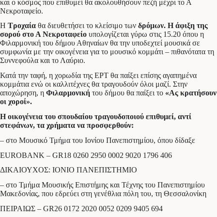
και ο κόσμος που επιθυμεί θα ακολουθήσουν πεζή μέχρι το Α
Νεκροταφείο.
Η
Τροχαία
θα διευθετήσει το κλείσιμο των
δρόμων.
Η άφιξη της
σορού στο Α Νεκροταφείο
υπολογίζεται γύρω στις 15.20 όπου η
Φιλαρμονική του δήμου Αθηναίων θα την υποδεχτεί μουσικά σε
συμφωνία με την οικογένεια για το μουσικό κομμάτι – πιθανότατα τη
Συννεφούλα και το Λαύριο.
Κατά την ταφή, η χορωδία της ΕΡΤ θα παίξει επίσης αγαπημένα
κομμάτια ενώ οι καλλιτέχνες θα τραγουδούν όλοι μαζί. Στην
αποχώρηση, η
Φιλαρμονική
του δήμου θα παίξει το
«Ας κρατήσουν
οι χοροί».
Η οικογένεια του σπουδαίου τραγουδοποιού επιθυμεί, αντί
στεφάνων, τα χρήματα να προσφερθούν:
– στο Μουσικό Τμήμα του Ιονίου Πανεπιστημίου, όπου δίδαξε
EUROBANK – GR18 0260 2950 0002 9020 1796 406
ΔΙΚΑΙΟΥΧΟΣ: ΙΟΝΙΟ ΠΑΝΕΠΙΣΤΗΜΙΟ
– στο Τμήμα Μουσικής Επιστήμης και Τέχνης του Πανεπιστημίου
Μακεδονίας, που εδρεύει στη γενέθλια πόλη του, τη Θεσσαλονίκη
ΠΕΙΡΑΙΩΣ – GR26 0172 2020 0052 0209 9405 694