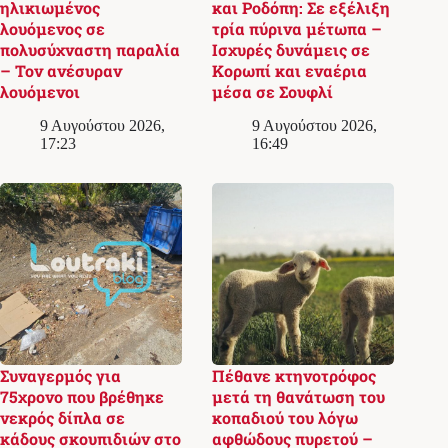
ηλικιωμένος
και Ροδόπη: Σε εξέλιξη
λουόμενος σε
τρία πύρινα μέτωπα –
πολυσύχναστη παραλία
Ισχυρές δυνάμεις σε
– Τον ανέσυραν
Κορωπί και εναέρια
λουόμενοι
μέσα σε Σουφλί
9 Αυγούστου 2026,
9 Αυγούστου 2026,
17:23
16:49
Συναγερμός για
Πέθανε κτηνοτρόφος
75χρονο που βρέθηκε
μετά τη θανάτωση του
νεκρός δίπλα σε
κοπαδιού του λόγω
κάδους σκουπιδιών στο
αφθώδους πυρετού –