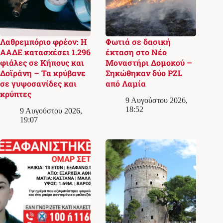
Λαθρεμπόριο φρέον: Η
Φωτιά σε δασική
ΑΑΔΕ κατασχέσει 1.296
έκταση στο Νέο
φιάλες σε Κήπους και
Μοναστήρι Δομοκού –
Δοϊράνη – Τα κρύβανε
Σηκώθηκαν δύο PZL
σε γυψοσανίδες και
από Λαμία
κρύπτες
9 Αυγούστου 2026,
18:52
9 Αυγούστου 2026,
19:07