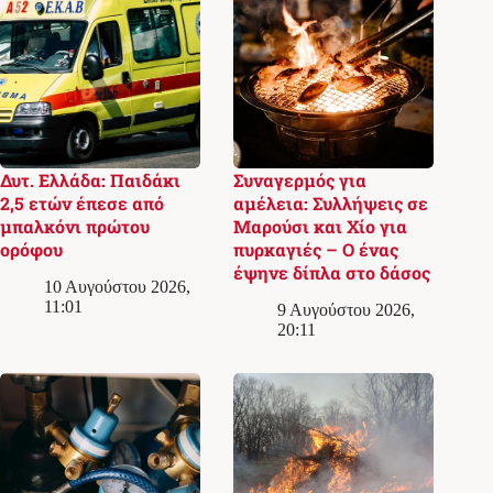
Δυτ. Ελλάδα: Παιδάκι
Συναγερμός για
2,5 ετών έπεσε από
αμέλεια: Συλλήψεις σε
μπαλκόνι πρώτου
Μαρούσι και Χίο για
ορόφου
πυρκαγιές – Ο ένας
έψηνε δίπλα στο δάσος
10 Αυγούστου 2026,
11:01
9 Αυγούστου 2026,
20:11