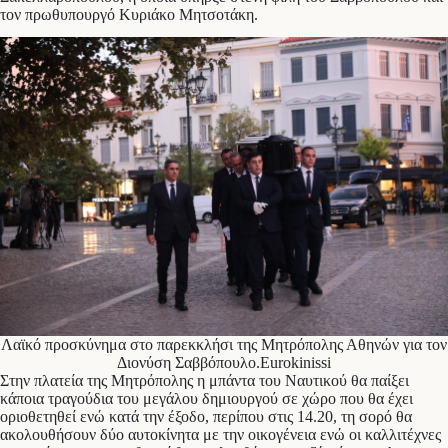
τον πρωθυπουργό Κυριάκο Μητσοτάκη.
Λαϊκό προσκύνημα στο παρεκκλήσι της Μητρόπολης Αθηνών για τον
Διονύση Σαββόπουλο.Eurokinissi
Στην πλατεία της Μητρόπολης η μπάντα του Ναυτικού θα παίξει
κάποια τραγούδια του μεγάλου δημιουργού σε χώρο που θα έχει
οριοθετηθεί ενώ κατά την έξοδο, περίπου στις 14.20, τη σορό θα
ακολουθήσουν δύο αυτοκίνητα με την οικογένεια ενώ οι καλλιτέχνες