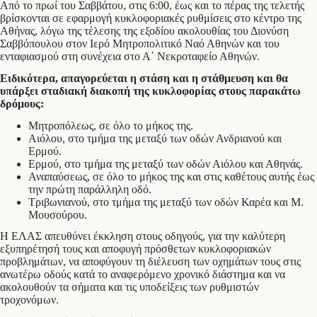
Από το πρωί του Σαββάτου, στις 6:00, έως και το πέρας της τελετής
βρίσκονται σε εφαρμογή κυκλοφοριακές ρυθμίσεις στο κέντρο της
Αθήνας, λόγω της τέλεσης της εξοδίου ακολουθίας του Διονύση
Σαββόπουλου στον Ιερό Μητροπολιτικό Ναό Αθηνών και του
ενταφιασμού στη συνέχεια στο Α΄ Νεκροταφείο Αθηνών.
Ειδικότερα, απαγορεύεται η στάση και η στάθμευση και θα
υπάρξει σταδιακή διακοπή της κυκλοφορίας στους παρακάτω
δρόμους:
Μητροπόλεως, σε όλο το μήκος της.
Αιόλου, στο τμήμα της μεταξύ των οδών Ανδριανού και
Ερμού.
Ερμού, στο τμήμα της μεταξύ των οδών Αιόλου και Αθηνάς.
Αναπαύσεως, σε όλο το μήκος της και στις καθέτους αυτής έως
την πρώτη παράλληλη οδό.
Τριβωνιανού, στο τμήμα της μεταξύ των οδών Καρέα και Μ.
Μουσούρου.
Η ΕΛΑΣ απευθύνει έκκληση στους οδηγούς, για την καλύτερη
εξυπηρέτησή τους και αποφυγή πρόσθετων κυκλοφοριακών
προβλημάτων, να αποφύγουν τη διέλευση των οχημάτων τους στις
ανωτέρω οδούς κατά το αναφερόμενο χρονικό διάστημα και να
ακολουθούν τα σήματα και τις υποδείξεις των ρυθμιστών
τροχονόμων.