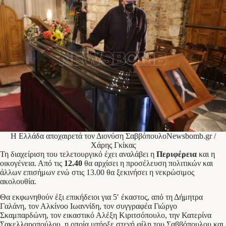
Η Ελλάδα αποχαιρετά τον Διονύση ΣαββόπουλοNewsbomb.gr /
Χάρης Γκίκας
Τη διαχείριση του τελετουργικό έχει αναλάβει η
Περιφέρεια
και η
οικογένεια. Από τις
12.40
θα αρχίσει η προσέλευση πολιτικών και
άλλων επισήμων ενώ στις 13.00 θα ξεκινήσει η νεκρώσιμος
ακολουθία.
Θα εκφωνηθούν έξι επικήδειοι για 5′ έκαστος, από τη Δήμητρα
Γαλάνη, τον Αλκίνοο Ιωαννίδη, τον συγγραφέα Γιώργο
Σκαμπαρδώνη, τον εικαστικό Αλέξη Κιριτσόπουλο, την Κατερίνα
Σακελλαροπούλου, η οποία υπήρξε στενή φίλη του Σαββόπουλου και