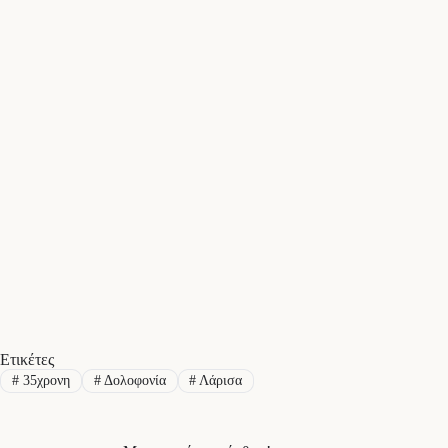
Ετικέτες
#
35χρονη
#
Δολοφονία
#
Λάρισα