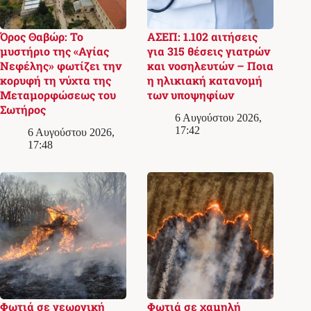
Όρος Θαβώρ: Το
ΑΣΕΠ: 1.102 αιτήσεις
μυστήριο της «Αγίας
για 315 θέσεις γιατρών
Νεφέλης» φωτίζει την
και νοσηλευτών – Ποια
κορυφή τη νύχτα της
η ηλικιακή κατανομή
Μεταμορφώσεως του
των υποψηφίων
Σωτήρος
6 Αυγούστου 2026,
17:42
6 Αυγούστου 2026,
17:48
Φωτιά σε γεωργική
Φωτιά σε χαμηλή