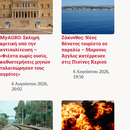
MyAGRO: Σκληρή
Ζάκυνθος: Νέος
κριτική από την
θάνατος τουρίστα σε
αντιπολίτευση –
παραλία – 56χρονος
«Φιέστα χωρίς ουσία,
Άγγλος κατέρρευσε
καθυστερήσεις μηνών
στις Πισίνες Κεριού
ταλαιπώρησαν τους
6 Αυγούστου 2026,
αγρότες»
19:56
6 Αυγούστου 2026,
20:02