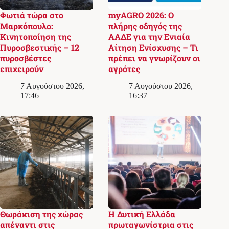
Φωτιά τώρα στο
myAGRO 2026: Ο
Μαρκόπουλο:
πλήρης οδηγός της
Κινητοποίηση της
ΑΑΔΕ για την Ενιαία
Πυροσβεστικής – 12
Αίτηση Ενίσχυσης – Τι
πυροσβέστες
πρέπει να γνωρίζουν οι
επιχειρούν
αγρότες
7 Αυγούστου 2026,
7 Αυγούστου 2026,
17:46
16:37
Θωράκιση της χώρας
Η Δυτική Ελλάδα
απέναντι στις
πρωταγωνίστρια στις