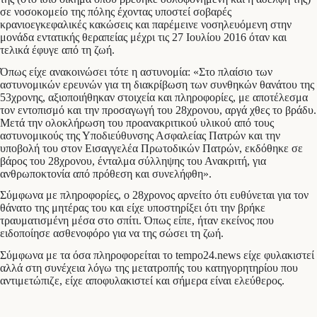
σε νοσοκομείο της πόλης έχοντας υποστεί σοβαρές
κρανιοεγκεφαλικές κακώσεις και παρέμεινε νοσηλευόμενη στην
μονάδα εντατικής θεραπείας μέχρι τις 27 Ιουλίου 2016 όταν και
τελικά έφυγε από τη ζωή.
Όπως είχε ανακοινώσει τότε η αστυνομία: «Στο πλαίσιο των
αστυνομικών ερευνών για τη διακρίβωση των συνθηκών θανάτου της
53χρονης, αξιοποιήθηκαν στοιχεία και πληροφορίες, με αποτέλεσμα
τον εντοπισμό και την προσαγωγή του 28χρονου, αργά χθες το βράδυ.
Μετά την ολοκλήρωση του προανακριτικού υλικού από τους
αστυνομικούς της Υποδιεύθυνσης Ασφαλείας Πατρών και την
υποβολή του στον Εισαγγελέα Πρωτοδικών Πατρών, εκδόθηκε σε
βάρος του 28χρονου, ένταλμα σύλληψης του Ανακριτή, για
ανθρωποκτονία από πρόθεση και συνελήφθη».
Σύμφωνα με πληροφορίες, ο 28χρονος αρνείτο ότι ευθύνεται για τον
θάνατο της μητέρας του και είχε υποστηρίξει ότι την βρήκε
τραυματισμένη μέσα στο σπίτι. Όπως είπε, ήταν εκείνος που
ειδοποίησε ασθενοφόρο για να της σώσει τη ζωή.
Σύμφωνα με τα όσα πληροφορείται το tempo24.news είχε φυλακιστεί
αλλά στη συνέχεια λόγω της μετατροπής του κατηγορητηρίου που
αντιμετώπιζε, είχε αποφυλακιστεί και σήμερα είναι ελεύθερος.