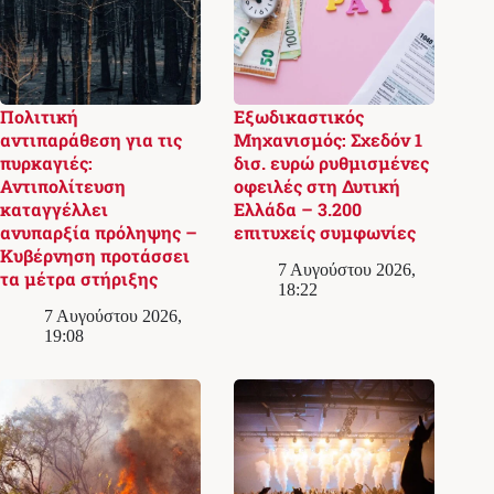
Πολιτική
Εξωδικαστικός
αντιπαράθεση για τις
Μηχανισμός: Σχεδόν 1
πυρκαγιές:
δισ. ευρώ ρυθμισμένες
Αντιπολίτευση
οφειλές στη Δυτική
καταγγέλλει
Ελλάδα – 3.200
ανυπαρξία πρόληψης –
επιτυχείς συμφωνίες
Κυβέρνηση προτάσσει
7 Αυγούστου 2026,
τα μέτρα στήριξης
18:22
7 Αυγούστου 2026,
19:08