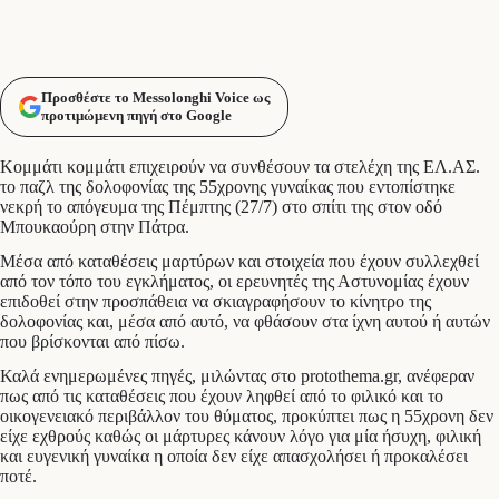
Προσθέστε το Messolonghi Voice ως
προτιμώμενη πηγή στο Google
Κομμάτι κομμάτι επιχειρούν να συνθέσουν τα στελέχη της ΕΛ.ΑΣ.
το παζλ της δολοφονίας της 55χρονης γυναίκας που εντοπίστηκε
νεκρή το απόγευμα της Πέμπτης (27/7) στο σπίτι της στον οδό
Μπουκαούρη στην Πάτρα.
Μέσα από καταθέσεις μαρτύρων και στοιχεία που έχουν συλλεχθεί
από τον τόπο του εγκλήματος, οι ερευνητές της Αστυνομίας έχουν
επιδοθεί στην προσπάθεια να σκιαγραφήσουν το κίνητρο της
δολοφονίας και, μέσα από αυτό, να φθάσουν στα ίχνη αυτού ή αυτών
που βρίσκονται από πίσω.
Καλά ενημερωμένες πηγές, μιλώντας στο protothema.gr, ανέφεραν
πως από τις καταθέσεις που έχουν ληφθεί από το φιλικό και το
οικογενειακό περιβάλλον του θύματος, προκύπτει πως η 55χρονη δεν
είχε εχθρούς καθώς οι μάρτυρες κάνουν λόγο για μία ήσυχη, φιλική
και ευγενική γυναίκα η οποία δεν είχε απασχολήσει ή προκαλέσει
ποτέ.