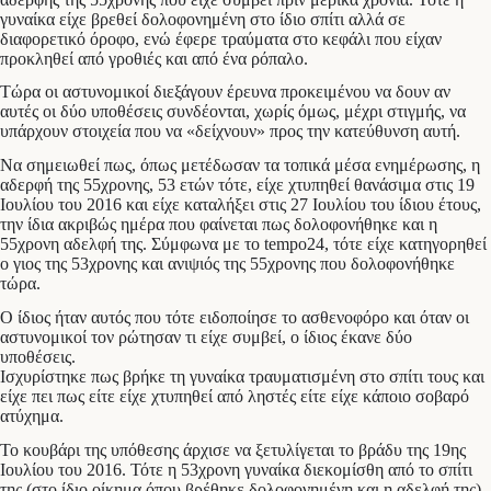
γυναίκα είχε βρεθεί δολοφονημένη στο ίδιο σπίτι αλλά σε
διαφορετικό όροφο, ενώ έφερε τραύματα στο κεφάλι που είχαν
προκληθεί από γροθιές και από ένα ρόπαλο.
Τώρα οι αστυνομικοί διεξάγουν έρευνα προκειμένου να δουν αν
αυτές οι δύο υποθέσεις συνδέονται, χωρίς όμως, μέχρι στιγμής, να
υπάρχουν στοιχεία που να «δείχνουν» προς την κατεύθυνση αυτή.
Να σημειωθεί πως, όπως μετέδωσαν τα τοπικά μέσα ενημέρωσης, η
αδερφή της 55χρονης, 53 ετών τότε, είχε χτυπηθεί θανάσιμα στις 19
Ιουλίου του 2016 και είχε καταλήξει στις 27 Ιουλίου του ίδιου έτους,
την ίδια ακριβώς ημέρα που φαίνεται πως δολοφονήθηκε και η
55χρονη αδελφή της. Σύμφωνα με το tempo24, τότε είχε κατηγορηθεί
ο γιος της 53χρονης και ανιψιός της 55χρονης που δολοφονήθηκε
τώρα.
Ο ίδιος ήταν αυτός που τότε ειδοποίησε το ασθενοφόρο και όταν οι
αστυνομικοί τον ρώτησαν τι είχε συμβεί, ο ίδιος έκανε δύο
υποθέσεις.
Ισχυρίστηκε πως βρήκε τη γυναίκα τραυματισμένη στο σπίτι τους και
είχε πει πως είτε είχε χτυπηθεί από ληστές είτε είχε κάποιο σοβαρό
ατύχημα.
Το κουβάρι της υπόθεσης άρχισε να ξετυλίγεται το βράδυ της 19ης
Ιουλίου του 2016. Τότε η 53χρονη γυναίκα διεκομίσθη από το σπίτι
της (στο ίδιο οίκημα όπου βρέθηκε δολοφονημένη και η αδελφή της)