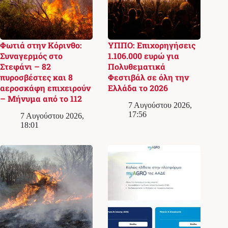
Φωτιά στην Κόρινθο:
ΥΠΠΟ: Επιχορηγήσεις
Συναγερμός στο
1.106.000 ευρώ για
Στεφάνι – 82
Πολυθεματικά
πυροσβέστες και 8
Φεστιβάλ σε όλη την
αεροσκάφη επιχειρούν
Ελλάδα το 2026
– Μήνυμα από το 112
7 Αυγούστου 2026,
17:56
7 Αυγούστου 2026,
18:01