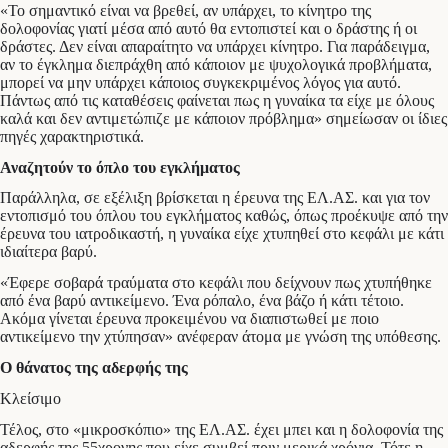
«Το σημαντικό είναι να βρεθεί, αν υπάρχει, το κίνητρο της
δολοφονίας γιατί μέσα από αυτό θα εντοπιστεί και ο δράστης ή οι
δράστες. Δεν είναι απαραίτητο να υπάρχει κίνητρο. Για παράδειγμα,
αν το έγκλημα διεπράχθη από κάποιον με ψυχολογικά προβλήματα,
μπορεί να μην υπάρχει κάποιος συγκεκριμένος λόγος για αυτό.
Πάντως από τις καταθέσεις φαίνεται πως η γυναίκα τα είχε με όλους
καλά και δεν αντιμετώπιζε με κάποιον πρόβλημα» σημείωσαν οι ίδιες
πηγές χαρακτηριστικά.
Αναζητούν το όπλο του εγκλήματος
Παράλληλα, σε εξέλιξη βρίσκεται η έρευνα της ΕΛ.ΑΣ. και για τον
εντοπισμό του όπλου του εγκλήματος καθώς, όπως προέκυψε από την
έρευνα του ιατροδικαστή, η γυναίκα είχε χτυπηθεί στο κεφάλι με κάτι
ιδιαίτερα βαρύ.
«Έφερε σοβαρά τραύματα στο κεφάλι που δείχνουν πως χτυπήθηκε
από ένα βαρύ αντικείμενο. Ένα ρόπαλο, ένα βάζο ή κάτι τέτοιο.
Ακόμα γίνεται έρευνα προκειμένου να διαπιστωθεί με ποιο
αντικείμενο την χτύπησαν» ανέφεραν άτομα με γνώση της υπόθεσης.
Ο θάνατος της αδερφής της
Κλείσιμο
Τέλος, στο «μικροσκόπιο» της ΕΛ.ΑΣ. έχει μπει και η δολοφονία της
αδερφής της 55χρονης που είχε συμβεί πριν μερικά χρόνια. Τότε η