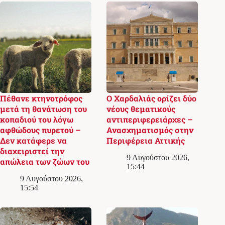
Πέθανε κτηνοτρόφος
Ο Χαρδαλιάς ορίζει δύο
μετά τη θανάτωση του
νέους θεματικούς
κοπαδιού του λόγω
αντιπεριφερειάρχες –
αφθώδους πυρετού –
Ανασχηματισμός στην
Δεν κατάφερε να
Περιφέρεια Αττικής
διαχειριστεί την
9 Αυγούστου 2026,
απώλεια των ζώων του
15:44
9 Αυγούστου 2026,
15:54