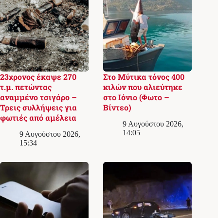
23χρονος έκαψε 270
Στο Μύτικα τόνος 400
τ.μ. πετώντας
κιλών που αλιεύτηκε
αναμμένο τσιγάρο –
στο Ιόνιο (Φωτο –
Τρεις συλλήψεις για
Βίντεο)
φωτιές από αμέλεια
9 Αυγούστου 2026,
14:05
9 Αυγούστου 2026,
15:34