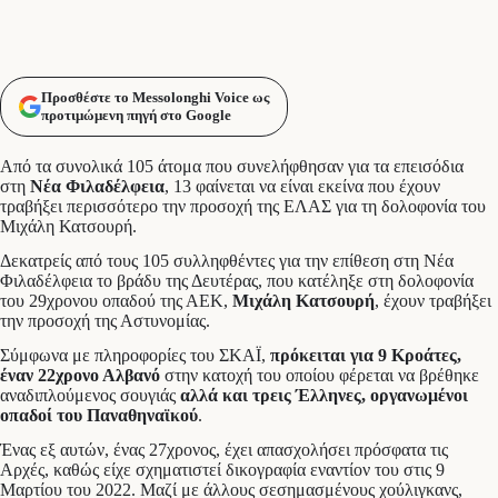
Προσθέστε το Messolonghi Voice ως
προτιμώμενη πηγή στο Google
Από τα συνολικά 105 άτομα που συνελήφθησαν για τα επεισόδια
στη
Νέα Φιλαδέλφεια
, 13 φαίνεται να είναι εκείνα που έχουν
τραβήξει περισσότερο την προσοχή της ΕΛΑΣ για τη δολοφονία του
Μιχάλη Κατσουρή.
Δεκατρείς από τους 105 συλληφθέντες για την επίθεση στη Νέα
Φιλαδέλφεια το βράδυ της Δευτέρας, που κατέληξε στη δολοφονία
του 29χρονου οπαδού της ΑΕΚ,
Μιχάλη Κατσουρή
, έχουν τραβήξει
την προσοχή της Αστυνομίας.
Σύμφωνα με πληροφορίες του ΣΚΑΪ,
πρόκειται για 9 Κροάτες,
έναν 22χρονο Αλβανό
στην κατοχή του οποίου φέρεται να βρέθηκε
αναδιπλούμενος σουγιάς
αλλά και τρεις Έλληνες, οργανωμένοι
οπαδοί του Παναθηναϊκού
.
Ένας εξ αυτών, ένας 27χρονος, έχει απασχολήσει πρόσφατα τις
Αρχές, καθώς είχε σχηματιστεί δικογραφία εναντίον του στις 9
Μαρτίου του 2022. Μαζί με άλλους σεσημασμένους χούλιγκανς,