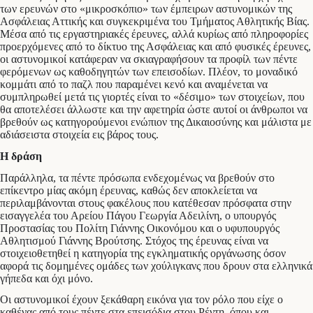
των ερευνών στο «μικροσκόπιο» των έμπειρων αστυνομικών της
Ασφάλειας Αττικής και συγκεκριμένα του Τμήματος Αθλητικής Βίας.
Μέσα από τις εργαστηριακές έρευνες, αλλά κυρίως από πληροφορίες
προερχόμενες από το δίκτυο της Ασφάλειας και από φυσικές έρευνες,
οι αστυνομικοί κατάφεραν να σκιαγραφήσουν τα προφίλ των πέντε
φερόμενων ως καθοδηγητών των επεισοδίων. Πλέον, το μοναδικό
κομμάτι από το παζλ που παραμένει κενό και αναμένεται να
συμπληρωθεί μετά τις γιορτές είναι το «δέσιμο» των στοιχείων, που
θα αποτελέσει άλλωστε και την αφετηρία ώστε αυτοί οι άνθρωποι να
βρεθούν ως κατηγορούμενοι ενώπιον της Δικαιοσύνης και μάλιστα με
αδιάσειστα στοιχεία εις βάρος τους.
Η δράση
Παράλληλα, τα πέντε πρόσωπα ενδεχομένως να βρεθούν στο
επίκεντρο μίας ακόμη έρευνας, καθώς δεν αποκλείεται να
περιλαμβάνονται στους φακέλους που κατέθεσαν πρόσφατα στην
εισαγγελέα του Αρείου Πάγου Γεωργία Αδειλίνη, ο υπουργός
Προστασίας του Πολίτη Γιάννης Οικονόμου και ο υφυπουργός
Αθλητισμού Γιάννης Βρούτσης. Στόχος της έρευνας είναι να
στοιχειοθετηθεί η κατηγορία της εγκληματικής οργάνωσης όσον
αφορά τις δομημένες ομάδες των χούλιγκανς που δρουν στα ελληνικά
γήπεδα και όχι μόνο.
Οι αστυνομικοί έχουν ξεκάθαρη εικόνα για τον ρόλο που είχε ο
καθένας από τους πέντε στα επεισόδια στου Ρέντη, όπου και