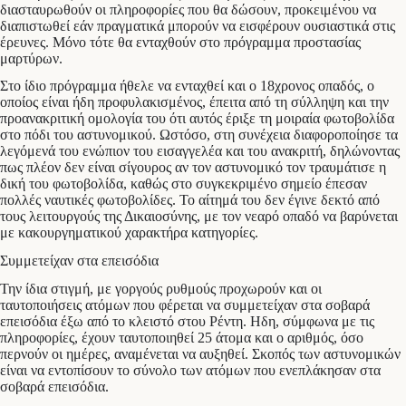
διασταυρωθούν οι πληροφορίες που θα δώσουν, προκειμένου να
διαπιστωθεί εάν πραγματικά μπορούν να εισφέρουν ουσιαστικά στις
έρευνες. Μόνο τότε θα ενταχθούν στο πρόγραμμα προστασίας
μαρτύρων.
Στο ίδιο πρόγραμμα ήθελε να ενταχθεί και ο 18χρονος οπαδός, ο
οποίος είναι ήδη προφυλακισμένος, έπειτα από τη σύλληψη και την
προανακριτική ομολογία του ότι αυτός έριξε τη μοιραία φωτοβολίδα
στο πόδι του αστυνομικού. Ωστόσο, στη συνέχεια διαφοροποίησε τα
λεγόμενά του ενώπιον του εισαγγελέα και του ανακριτή, δηλώνοντας
πως πλέον δεν είναι σίγουρος αν τον αστυνομικό τον τραυμάτισε η
δική του φωτοβολίδα, καθώς στο συγκεκριμένο σημείο έπεσαν
πολλές ναυτικές φωτοβολίδες. Το αίτημά του δεν έγινε δεκτό από
τους λειτουργούς της Δικαιοσύνης, με τον νεαρό οπαδό να βαρύνεται
με κακουργηματικού χαρακτήρα κατηγορίες.
Συμμετείχαν στα επεισόδια
Την ίδια στιγμή, με γοργούς ρυθμούς προχωρούν και οι
ταυτοποιήσεις ατόμων που φέρεται να συμμετείχαν στα σοβαρά
επεισόδια έξω από το κλειστό στου Ρέντη. Ηδη, σύμφωνα με τις
πληροφορίες, έχουν ταυτοποιηθεί 25 άτομα και ο αριθμός, όσο
περνούν οι ημέρες, αναμένεται να αυξηθεί. Σκοπός των αστυνομικών
είναι να εντοπίσουν το σύνολο των ατόμων που ενεπλάκησαν στα
σοβαρά επεισόδια.