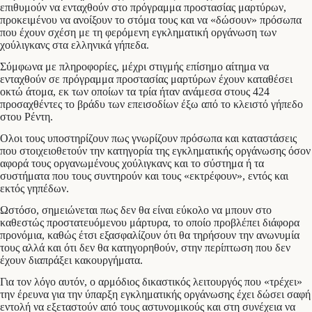
επιθυμούν να ενταχθούν στο πρόγραμμα προστασίας μαρτύρων,
προκειμένου να ανοίξουν το στόμα τους και να «δώσουν» πρόσωπα
που έχουν σχέση με τη φερόμενη εγκληματική οργάνωση των
χούλιγκανς στα ελληνικά γήπεδα.
Σύμφωνα με πληροφορίες, μέχρι στιγμής επίσημο αίτημα να
ενταχθούν σε πρόγραμμα προστασίας μαρτύρων έχουν καταθέσει
οκτώ άτομα, εκ των οποίων τα τρία ήταν ανάμεσα στους 424
προσαχθέντες το βράδυ των επεισοδίων έξω από το κλειστό γήπεδο
στου Ρέντη.
Ολοι τους υποστηρίζουν πως γνωρίζουν πρόσωπα και καταστάσεις
που στοιχειοθετούν την κατηγορία της εγκληματικής οργάνωσης όσον
αφορά τους οργανωμένους χούλιγκανς και το σύστημα ή τα
συστήματα που τους συντηρούν και τους «εκτρέφουν», εντός και
εκτός γηπέδων.
Ωστόσο, σημειώνεται πως δεν θα είναι εύκολο να μπουν στο
καθεστώς προστατευόμενου μάρτυρα, το οποίο προβλέπει διάφορα
προνόμια, καθώς έτσι εξασφαλίζουν ότι θα τηρήσουν την ανωνυμία
τους αλλά και ότι δεν θα κατηγορηθούν, στην περίπτωση που δεν
έχουν διαπράξει κακουργήματα.
Για τον λόγο αυτόν, ο αρμόδιος δικαστικός λειτουργός που «τρέχει»
την έρευνα για την ύπαρξη εγκληματικής οργάνωσης έχει δώσει σαφή
εντολή να εξεταστούν από τους αστυνομικούς και στη συνέχεια να