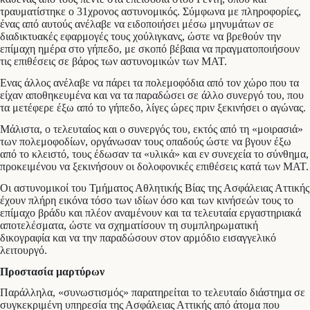
τραυματίστηκε ο 31χρονος αστυνομικός. Σύμφωνα με πληροφορίες,
ένας από αυτούς ανέλαβε να ειδοποιήσει μέσω μηνυμάτων σε
διαδικτυακές εφαρμογές τους χούλιγκανς, ώστε να βρεθούν την
επίμαχη ημέρα στο γήπεδο, με σκοπό βέβαια να πραγματοποιήσουν
τις επιθέσεις σε βάρος των αστυνομικών των ΜΑΤ.
Ενας άλλος ανέλαβε να πάρει τα πολεμοφόδια από τον χώρο που τα
είχαν αποθηκευμένα και να τα παραδώσει σε άλλο συνεργό του, που
τα μετέφερε έξω από το γήπεδο, λίγες ώρες πριν ξεκινήσει ο αγώνας.
Μάλιστα, ο τελευταίος και ο συνεργός του, εκτός από τη «μοιρασιά»
των πολεμοφοδίων, οργάνωσαν τους οπαδούς ώστε να βγουν έξω
από το κλειστό, τους έδωσαν τα «υλικά» και εν συνεχεία το σύνθημα,
προκειμένου να ξεκινήσουν οι δολοφονικές επιθέσεις κατά των ΜΑΤ.
Οι αστυνομικοί του Τμήματος Αθλητικής Βίας της Ασφάλειας Αττικής
έχουν πλήρη εικόνα τόσο των ιδίων όσο και των κινήσεών τους το
επίμαχο βράδυ και πλέον αναμένουν και τα τελευταία εργαστηριακά
αποτελέσματα, ώστε να σχηματίσουν τη συμπληρωματική
δικογραφία και να την παραδώσουν στον αρμόδιο εισαγγελικό
λειτουργό.
Προστασία μαρτύρων
Παράλληλα, «συνωστισμός» παρατηρείται το τελευταίο διάστημα σε
συγκεκριμένη υπηρεσία της Ασφάλειας Αττικής από άτομα που