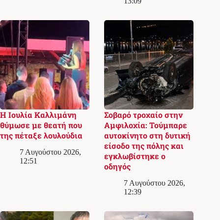
13:09
Η Ιουλία Καλλιμάνη
Σοβαρό τροχαίο στην
θύμωσε με θεατή που
Αμφιλοχία: Τούμπαρε
της πέταξε λουλούδια
αυτοκίνητο στη δυτική
είσοδο της πόλης και
7 Αυγούστου 2026,
εγκλωβίστηκε ο
12:51
οδηγός
7 Αυγούστου 2026,
12:39