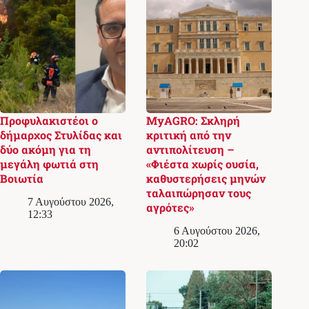
Προφυλακιστέοι ο
MyAGRO: Σκληρή
δήμαρχος Στυλίδας και
κριτική από την
δύο ακόμη για τη
αντιπολίτευση –
μεγάλη φωτιά στη
«Φιέστα χωρίς ουσία,
Βοιωτία
καθυστερήσεις μηνών
ταλαιπώρησαν τους
7 Αυγούστου 2026,
αγρότες»
12:33
6 Αυγούστου 2026,
20:02