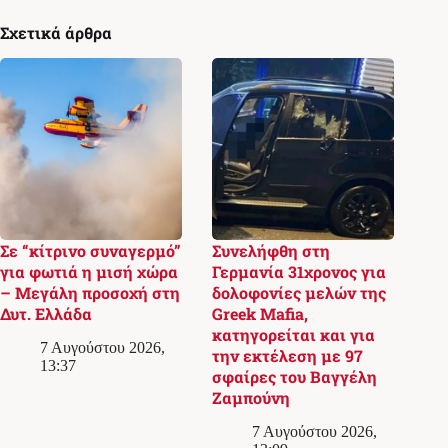
Σχετικά άρθρα
Σε “κίτρινο συναγερμό”
Συνελήφθη στη
για φωτιά η μισή χώρα
Γερμανία 31χρονος για
– Μεγάλη προσοχή στη
δολοφονίες μελών της
Δυτ. Ελλάδα
Greek Mafia,
κατηγορείται και για
7 Αυγούστου 2026,
την εκτέλεση με 97
13:37
σφαίρες του Βαγγέλη
Ζαμπούνη
7 Αυγούστου 2026,