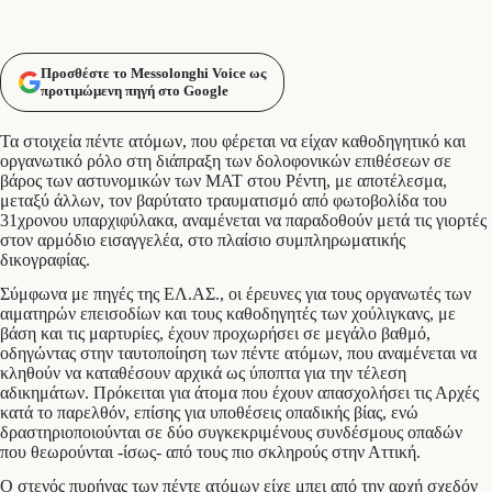
Προσθέστε το Messolonghi Voice ως
προτιμώμενη πηγή στο Google
Τα στοιχεία πέντε ατόμων, που φέρεται να είχαν καθοδηγητικό και
οργανωτικό ρόλο στη διάπραξη των δολοφονικών επιθέσεων σε
βάρος των αστυνομικών των ΜΑΤ στου Ρέντη, με αποτέλεσμα,
μεταξύ άλλων, τον βαρύτατο τραυματισμό από φωτοβολίδα του
31χρονου υπαρχιφύλακα, αναμένεται να παραδοθούν μετά τις γιορτές
στον αρμόδιο εισαγγελέα, στο πλαίσιο συμπληρωματικής
δικογραφίας.
Σύμφωνα με πηγές της ΕΛ.ΑΣ., οι έρευνες για τους οργανωτές των
αιματηρών επεισοδίων και τους καθοδηγητές των χούλιγκανς, με
βάση και τις μαρτυρίες, έχουν προχωρήσει σε μεγάλο βαθμό,
οδηγώντας στην ταυτοποίηση των πέντε ατόμων, που αναμένεται να
κληθούν να καταθέσουν αρχικά ως ύποπτα για την τέλεση
αδικημάτων. Πρόκειται για άτομα που έχουν απασχολήσει τις Αρχές
κατά το παρελθόν, επίσης για υποθέσεις οπαδικής βίας, ενώ
δραστηριοποιούνται σε δύο συγκεκριμένους συνδέσμους οπαδών
που θεωρούνται -ίσως- από τους πιο σκληρούς στην Αττική.
Ο στενός πυρήνας των πέντε ατόμων είχε μπει από την αρχή σχεδόν