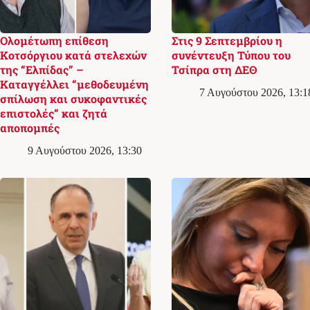
Ολομέτωπη επίθεση
Στις 9 Σεπτεμβρίου η
Κοτσόργιου κατά στελεχών
συνέντευξη Τύπου του
της “Ελπίδας” –
Τσίπρα στη ΔΕΘ
Καταγγέλλει “μεθοδευμένη
7 Αυγούστου 2026, 13:1
σπίλωση και συκοφαντικές
επιστολές” και ζητά
αποπομπές
9 Αυγούστου 2026, 13:30