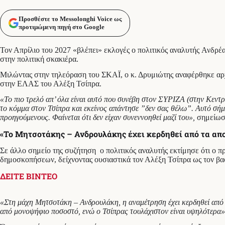
Προσθέστε το Messolonghi Voice ως
προτιμώμενη πηγή στο Google
Τον Απρίλιο του 2027 «βλέπει» εκλογές ο πολιτικός αναλυτής Ανδρέα
στην πολιτική σκακιέρα.
Μιλώντας στην τηλεόραση του ΣΚΑΪ, ο κ. Δρυμιώτης αναφέρθηκε αρχ
στην ΕΛΑΣ του Αλέξη Τσίπρα.
«Το πιο τρελό απ’ όλα είναι αυτό που συνέβη στον ΣΥΡΙΖΑ (στην Κεντρ
το κόμμα στον Τσίπρα και εκείνος απάντησε ”δεν σας θέλω”. Αυτό σήμ
προηγούμενους. Φαίνεται ότι δεν είχαν συνεννοηθεί μαζί του»,
σημείωσ
«Το Μητσοτάκης – Ανδρουλάκης έχει κερδηθεί από τα απ
Σε άλλο σημείο της συζήτηση ο πολιτικός αναλυτής εκτίμησε ότι ο
δημοσκοπήσεων, δείχνοντας ουσιαστικά τον Αλέξη Τσίπρα ως τον βα
ΔΕΙΤΕ ΒΙΝΤΕΟ
«Στη μάχη Μητσοτάκη – Ανδρουλάκη, η αναμέτρηση έχει κερδηθεί από 
από μονοψήφιο ποσοστό, ενώ ο Τσίπρας τουλάχιστον είναι υψηλότερα»