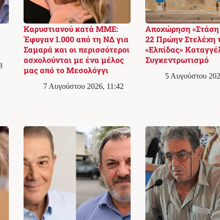
Καρυστιανού κατά ΜΜΕ:
Αποχώρηση «Στάση 
Έφυγαν 1.000 από τη ΝΔ για
22 Πρώην Στελέχη 
Σαμαρά και οι περισσότεροι
«Ελπίδας» Καταγγέ
ασχολούνται με ένα μέλος
Συγκεντρωτισμό
8
μας από το Μεσολόγγι
5 Αυγούστου 202
7 Αυγούστου 2026, 11:42