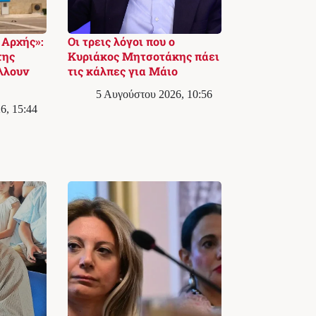
Αρχής»:
Οι τρεις λόγοι που ο
της
Κυριάκος Μητσοτάκης πάει
λλουν
τις κάλπες για Μάιο
5 Αυγούστου 2026, 10:56
6, 15:44