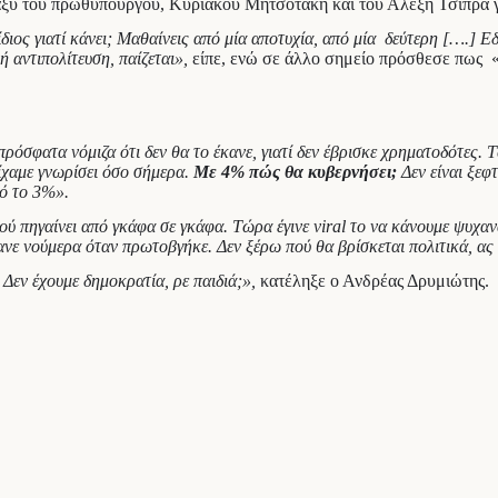
αξύ του πρωθυπουργού, Κυριάκου Μητσοτάκη και του Αλέξη Τσίπρα 
ο ίδιος γιατί κάνει; Μαθαίνεις από μία αποτυχία, από μία δεύτερη [….] 
 αντιπολίτευση, παίζεται»,
είπε, ενώ σε άλλο σημείο πρόσθεσε πως 
πρόσφατα νόμιζα ότι δεν θα το έκανε, γιατί δεν έβρισκε χρηματοδότες. Τ
είχαμε γνωρίσει όσο σήμερα.
Με 4% πώς θα κυβερνήσει;
Δεν είναι ξεφ
πό το 3%».
ύ πηγαίνει από γκάφα σε γκάφα. Τώρα έγινε viral το να κάνουμε ψυχα
ε νούμερα όταν πρωτοβγήκε. Δεν ξέρω πού θα βρίσκεται πολιτικά, ας 
Δεν έχουμε δημοκρατία, ρε παιδιά;»,
κατέληξε ο Ανδρέας Δρυμιώτης.