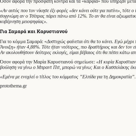
Όσον αφορά την πρόσφατη κόντρα και τα «καρφιά» που υπήρξαν μετ
«Αν αυτός που τον νίκησε έξι φορές «δεν κάνει ούτε για πατίνι», τότε 
συγγνώμη αν ο Τσίπρας πάρει πάνω από 12%. Το αν θα είναι αξιωματική
κυβέρνηση μειοψηφίας».
Για Σαμαρά και Καρυστιανού
Για το κόμμα Σαμαρά: «
Δυστυχώς φαίνεται ότι θα το κάνει. Εγώ μέχρι 
Άνοιξη» ήταν 4,88%. Τότε ήταν νεότερος, πιο δραστήριος και δεν τον 
Αν ακολουθήσουν δεύτερες εκλογές, είμαι βέβαιος ότι θα πέσει κάτω α
Όσον αφορά την Μαρία Καρυστιανού σημείωσε:
«Η κυρία Καρυστιανο
βούληση να γίνω ο Μπραντ Πιτ, μπορώ να γίνω; Και ο Κασσελάκης έκαν
«Εμένα με ενοχλεί ο τίτλος του κόμματος ”Ελπίδα για τη Δημοκρατία”. 
protothema.gr