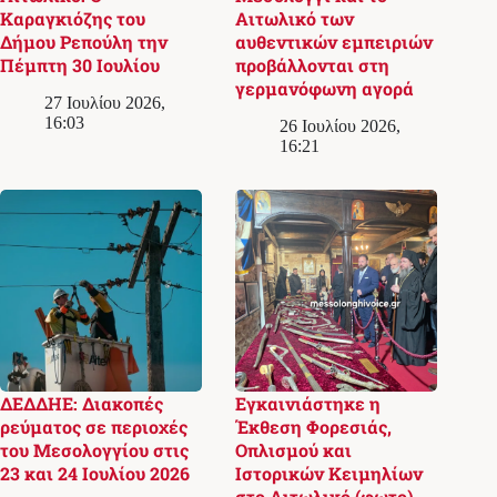
Καραγκιόζης του
Αιτωλικό των
Δήμου Ρεπούλη την
αυθεντικών εμπειριών
Πέμπτη 30 Ιουλίου
προβάλλονται στη
γερμανόφωνη αγορά
27 Ιουλίου 2026,
16:03
26 Ιουλίου 2026,
16:21
ΔΕΔΔΗΕ: Διακοπές
Εγκαινιάστηκε η
ρεύματος σε περιοχές
Έκθεση Φορεσιάς,
του Μεσολογγίου στις
Οπλισμού και
23 και 24 Ιουλίου 2026
Ιστορικών Κειμηλίων
στο Αιτωλικό (φωτο)