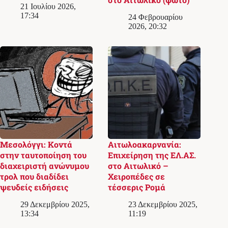
21 Ιουλίου 2026,
17:34
24 Φεβρουαρίου
2026, 20:32
Μεσολόγγι: Κοντά
Αιτωλοακαρνανία:
στην ταυτοποίηση του
Επιχείρηση της ΕΛ.ΑΣ.
διαχειριστή ανώνυμου
στο Αιτωλικό –
τρολ που διαδίδει
Χειροπέδες σε
ψευδείς ειδήσεις
τέσσερις Ρομά
29 Δεκεμβρίου 2025,
23 Δεκεμβρίου 2025,
13:34
11:19