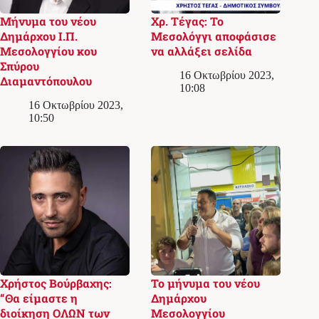
Μήνυμα του νέου
Χρ. Τέγας: Το
Δημάρχου Ι.Π.
Μεσολόγγι αποφάσισε
Μεσολογγίου κου
να αλλάξει σελίδα
Σπύρου
16 Οκτωβρίου 2023,
Διαμαντόπουλου
10:08
16 Οκτωβρίου 2023,
10:50
Χρήστος Βούρβαχης:
Το μήνυμα του νέου
“Θα είμαστε η
Δημάρχου
διοίκηση ΟΛΩΝ των
Μεσολογγίου