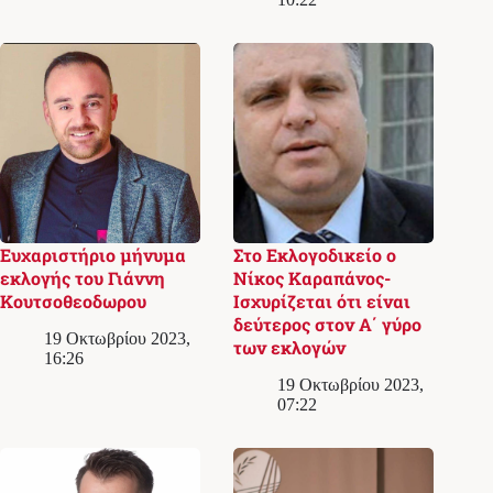
Ευχαριστήριο μήνυμα
Στο Εκλογoδικείο ο
εκλογής του Γιάννη
Νίκος Καραπάνος-
Κουτσοθεοδωρου
Ισχυρίζεται ότι είναι
δεύτερος στον Α΄ γύρο
19 Οκτωβρίου 2023,
των εκλογών
16:26
19 Οκτωβρίου 2023,
07:22