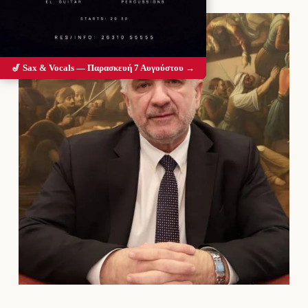
🎷 Sax & Vocals — Παρασκευή 7 Αυγούστου →