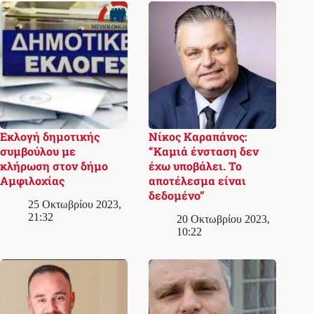
Εκλογή δημοτικής
Νίκος Καραπάνος:
συμβούλου με
“Καμιά ένσταση δεν
κλήρωση στον δήμο
έχω υποβάλει. Το
Αμφιλοχίας
αποτέλεσμα είναι
δεδομένο”
25 Οκτωβρίου 2023,
21:32
20 Οκτωβρίου 2023,
10:22