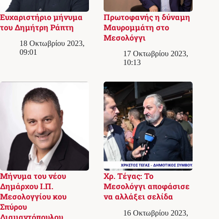
Ευχαριστήριο μήνυμα
Πρωτοφανής η δύναμη
του Δημήτρη Ράπτη
Μαυρομμάτη στο
Μεσολόγγι
18 Οκτωβρίου 2023,
09:01
17 Οκτωβρίου 2023,
10:13
Μήνυμα του νέου
Χρ. Τέγας: Το
Δημάρχου Ι.Π.
Μεσολόγγι αποφάσισε
Μεσολογγίου κου
να αλλάξει σελίδα
Σπύρου
16 Οκτωβρίου 2023,
Διαμαντόπουλου