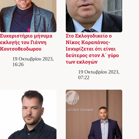
Ευχαριστήριο μήνυμα
Στο Εκλογoδικείο ο
εκλογής του Γιάννη
Νίκος Καραπάνος-
Κουτσοθεοδωρου
Ισχυρίζεται ότι είναι
δεύτερος στον Α΄ γύρο
19 Οκτωβρίου 2023,
των εκλογών
16:26
19 Οκτωβρίου 2023,
07:22