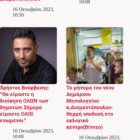
10:08
16 Οκτωβρίου 2023,
10:50
Χρήστος Βούρβαχης:
Το μήνυμα του νέου
“Θα είμαστε η
Δημάρχου
διοίκηση ΟΛΩΝ των
Μεσολογγίου
δημοτών. Σήμερα
κ.Διαμαντόπουλου-
είμαστε ΟΛΟΙ
Θερμή υποδοχή στο
ενωμένοι.”
εκλογικό
κέντρο(Βίντεο)
16 Οκτωβρίου 2023,
10:00
16 Οκτωβρίου 2023,