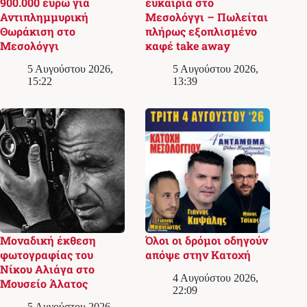
900.000 ευρώ για
ευκαιρία στο
Αντιπλημμυρική
Μεσολόγγι – Πωλείται
Θωράκιση στο
πλήρως εξοπλισμένο
Μεσολόγγι
καφέ take away
5 Αυγούστου 2026,
5 Αυγούστου 2026,
15:22
13:39
Μοναδική έκθεση
Όλοι οι δρόμοι οδηγούν
φωτογραφίας του
απόψε στην Κατοχή
Νίκου Αλιάγα στο
4 Αυγούστου 2026,
Μουσείο Άλατος
22:09
5 Αυγούστου 2026,