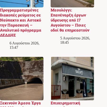
Προγραμματισμένες
Μεσολόγγι:
διακοπές ρεύματος σε
Επανέναρξη έργων
Ναύπακτο και Αστακό
ύδρευσης από 17
την Παρασκευή –
Αυγούστου – Ποιες
Αναλυτικό πρόγραμμα
οδοί θα επηρεαστούν
ΔΕΔΔΗΕ
5 Αυγούστου 2026,
18:45
6 Αυγούστου 2026,
15:47
Ξεκινούν Άμεσα Έργα
Επιχειρηματική