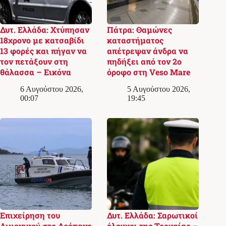
Δυτ. Ελλάδα: Χτύπησαν
Πάτρα: Θαμώνες
18χρονο με κατσαβίδι
καταστήματος
13 φορές και πήγαν να
απέτρεψαν άνδρα να
τον πετάξουν στη
πηδήξει από τον 2ο
θάλασσα – Εικόνα
όροφο στη Veso Mare
6 Αυγούστου 2026,
5 Αυγούστου 2026,
00:07
19:45
Επιχείρηση του
Δυτ. Ελλάδα: Σαρωτικοί
Λιμενικού στο Δρέπανο
έλεγχοι της Τροχαίας –