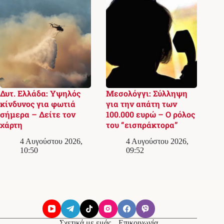
Δυτ. Ελλάδα: Υψηλός
Μεσολόγγι: Σύλληψη
κίνδυνος για φωτιά
για την απάτη των
σήμερα – Δείτε τον
100.000 ευρώ – Ο ρόλος
χάρτη
του “εισπράκτορα”
4 Αυγούστου 2026,
4 Αυγούστου 2026,
10:50
09:52
Σχετικά με εμάς
Επικοινωνία