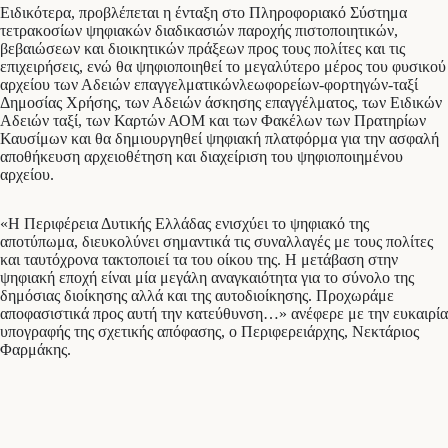
Ειδικότερα, προβλέπεται η ένταξη στο Πληροφοριακό Σύστημα
τετρακοσίων ψηφιακών διαδικασιών παροχής πιστοποιητικών,
βεβαιώσεων και διοικητικών πράξεων προς τους πολίτες και τις
επιχειρήσεις, ενώ θα ψηφιοποιηθεί το μεγαλύτερο μέρος του φυσικού
αρχείου των Αδειών επαγγελματικώνλεωφορείων-φορτηγών-ταξί
Δημοσίας Χρήσης, των Αδειών άσκησης επαγγέλματος, των Ειδικών
Αδειών ταξί, των Καρτών ΑΟΜ και των Φακέλων των Πρατηρίων
Καυσίμων και θα δημιουργηθεί ψηφιακή πλατφόρμα για την ασφαλή
αποθήκευση αρχειοθέτηση και διαχείριση του ψηφιοποιημένου
αρχείου.
«Η Περιφέρεια Δυτικής Ελλάδας ενισχύει το ψηφιακό της
αποτύπωμα, διευκολύνει σημαντικά τις συναλλαγές με τους πολίτες
και ταυτόχρονα τακτοποιεί τα του οίκου της. Η μετάβαση στην
ψηφιακή εποχή είναι μία μεγάλη αναγκαιότητα για το σύνολο της
δημόσιας διοίκησης αλλά και της αυτοδιοίκησης. Προχωράμε
αποφασιστικά προς αυτή την κατεύθυνση…» ανέφερε με την ευκαιρία
υπογραφής της σχετικής απόφασης, ο Περιφερειάρχης, Νεκτάριος
Φαρμάκης.