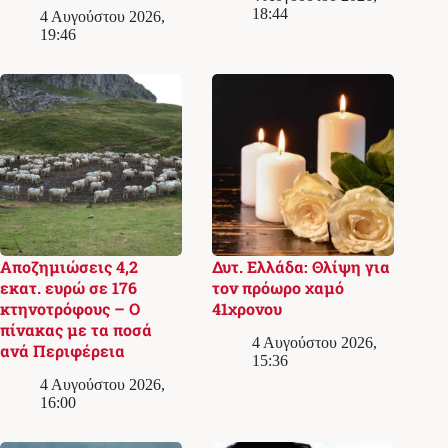
18:44
4 Αυγούστου 2026,
19:46
Αποζημιώσεις 4,2
Δυτ. Ελλάδα: Θλίψη για
εκατ. ευρώ σε 176
τον πρόωρο χαμό
κτηνοτρόφους – Ο
41χρονου
πίνακας με τα ποσά
4 Αυγούστου 2026,
ανά Περιφέρεια
15:36
4 Αυγούστου 2026,
16:00