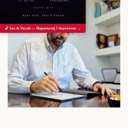
🎷 Sax & Vocals — Παρασκευή 7 Αυγούστου →