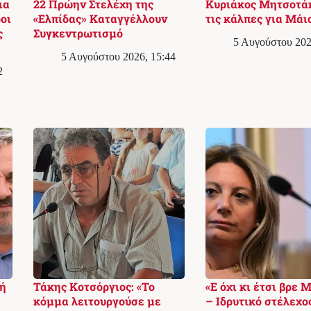
ια
22 Πρώην Στελέχη της
Κυριάκος Μητσοτά
οι
«Ελπίδας» Καταγγέλλουν
τις κάλπες για Μάι
ς
Συγκεντρωτισμό
5 Αυγούστου 202
5 Αυγούστου 2026, 15:44
2
ή
Τάκης Κοτσόργιος: «Το
«Ε όχι κι έτσι βρε 
κόμμα λειτουργούσε με
– Ιδρυτικό στέλεχο