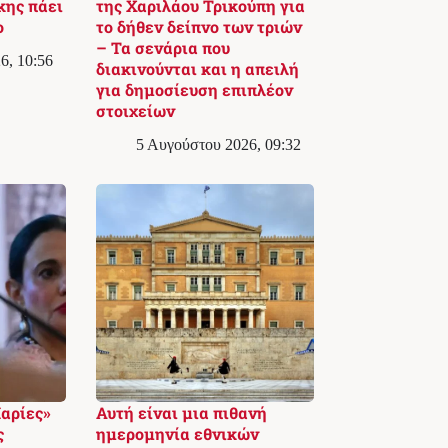
κης πάει
της Χαριλάου Τρικούπη για
ο
το δήθεν δείπνο των τριών
– Τα σενάρια που
6, 10:56
διακινούνται και η απειλή
για δημοσίευση επιπλέον
στοιχείων
5 Αυγούστου 2026, 09:32
Μαρίες»
Αυτή είναι μια πιθανή
ς
ημερομηνία εθνικών