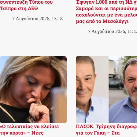
συνέντευξη Τύπου του
Έφυγαν 1.000 από τη ΝΔ γ
Τσίπρα στη ΔΕΘ
Σαμαρά και οι περισσότερ
ασχολούνται με ένα μέλο
7 Αυγούστου 2026, 13:18
μας από το Μεσολόγγι
7 Αυγούστου 2026, 11:4
«Ο τελευταίος να κλείσει
ΠΑΣΟΚ: Τρίμηνη διαγραφ
την πόρτα» – Νέες
για τον Γάκη – Στα