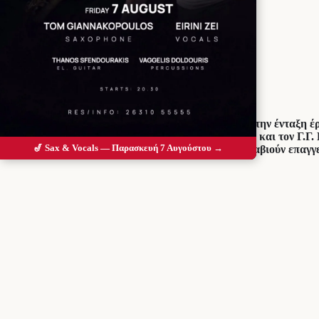
Προσθέστε το Messolonghi Voice ως
προτιμώμενη πηγή στο Google
“Θέλω να εκφράσω τη μεγάλη μου ικανοποίηση για την ένταξη έ
και να ευχαριστήσω τον ΥπΑΑΤ Γιώργο Γεωργαντά και τον Γ.Γ.
🎷 Sax & Vocals — Παρασκευή 7 Αυγούστου →
για την αναβάθμιση της Λιμνοθάλασσας και όσων διαβιούν επαγγ