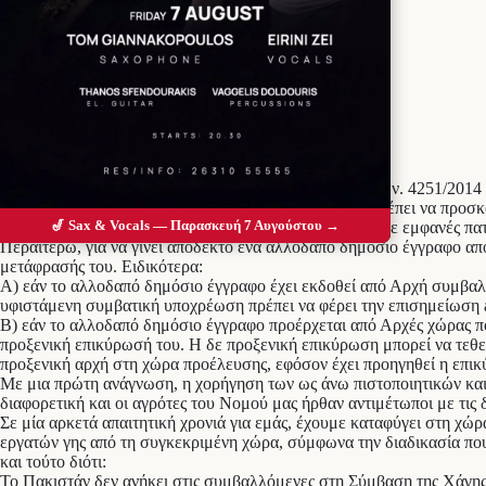
Προσθέστε το Messolonghi Voice ως
προτιμώμενη πηγή στο Google
Σύμφωνα με την τελευταία τροποποίηση του άρθρου 13 ν. 4251/2014 
των απαραίτητων δικαιολογητικών/εγγράφων που θα πρέπει να προσκο
🎷 Sax & Vocals — Παρασκευή 7 Αυγούστου →
πράξη γέννησης του εργαζομένου πολίτη τρίτης χώρας με εμφανές π
Περαιτέρω, για να γίνει αποδεκτό ένα αλλοδαπό δημόσιο έγγραφο απ
μετάφρασής του. Ειδικότερα:
Α) εάν το αλλοδαπό δημόσιο έγγραφο έχει εκδοθεί από Αρχή συμβαλ
υφιστάμενη συμβατική υποχρέωση πρέπει να φέρει την επισημείωση ap
Β) εάν το αλλοδαπό δημόσιο έγγραφο προέρχεται από Αρχές χώρας πο
προξενική επικύρωσή του. Η δε προξενική επικύρωση μπορεί να τεθ
προξενική αρχή στη χώρα προέλευσης, εφόσον έχει προηγηθεί η επι
Με μια πρώτη ανάγνωση, η χορήγηση των ως άνω πιστοποιητικών και 
διαφορετική και οι αγρότες του Νομού μας ήρθαν αντιμέτωποι με τις
Σε μία αρκετά απαιτητική χρονιά για εμάς, έχουμε καταφύγει στη χώ
εργατών γης από τη συγκεκριμένη χώρα, σύμφωνα την διαδικασία που
και τούτο διότι:
Το Πακιστάν δεν ανήκει στις συμβαλλόμενες στη Σύμβαση της Χάγης