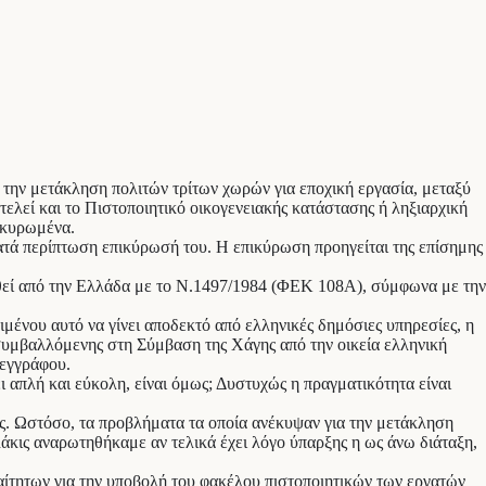
 την μετάκληση πολιτών τρίτων χωρών για εποχική εργασία, μεταξύ
λεί και το Πιστοποιητικό οικογενειακής κατάστασης ή ληξιαρχική
ικυρωμένα.
κατά περίπτωση επικύρωσή του. Η επικύρωση προηγείται της επίσημης
θεί από την Ελλάδα με το Ν.1497/1984 (ΦΕΚ 108Α), σύμφωνα με την
μένου αυτό να γίνει αποδεκτό από ελληνικές δημόσιες υπηρεσίες, η
συμβαλλόμενης στη Σύμβαση της Χάγης από την οικεία ελληνική
 εγγράφου.
απλή και εύκολη, είναι όμως; Δυστυχώς η πραγματικότητα είναι
ης. Ωστόσο, τα προβλήματα τα οποία ανέκυψαν για την μετάκληση
άκις αναρωτηθήκαμε αν τελικά έχει λόγο ύπαρξης η ως άνω διάταξη,
αίτητων για την υποβολή του φακέλου πιστοποιητικών των εργατών