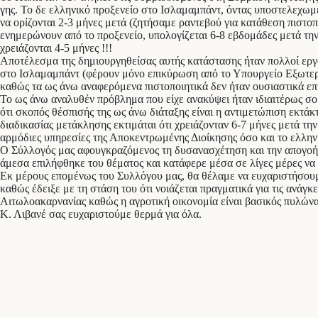
γης. Το δε ελληνικό προξενείο στο Ισλαμαμπάντ, όντας υποστελεχωμ
να ορίζονται 2-3 μήνες μετά (ζητήσαμε ραντεβού για κατάθεση πιστο
ενημερώνουν από το προξενείο, υπολογίζεται 6-8 εβδομάδες μετά τη
χρειάζονται 4-5 μήνες !!!
Αποτέλεσμα της δημιουργηθείσας αυτής κατάστασης ήταν πολλοί εργο
στο Ισλαμαμπάντ (φέρουν μόνο επικύρωση από το Υπουργείο Εξωτερι
καθώς τα ως άνω αναφερόμενα πιστοποιητικά δεν ήταν ουσιαστικά ε
Το ως άνω αναλυθέν πρόβλημα που είχε ανακύψει ήταν ιδιαιτέρως σο
ότι σκοπός θέσπισής της ως άνω διάταξης είναι η αντιμετώπιση εκ
διαδικασίας μετάκλησης εκτιμάται ότι χρειάζονταν 6-7 μήνες μετά τ
αρμόδιες υπηρεσίες της Αποκεντρωμένης Διοίκησης όσο και το ελλη
Ο Σύλλογός μας αφουγκραζόμενος τη δυσανασχέτηση και την απογοή
άμεσα επιλήφθηκε του θέματος και κατάφερε μέσα σε λίγες μέρες να
Εκ μέρους επομένως του Συλλόγου μας, θα θέλαμε να ευχαριστήσουμ
καθώς έδειξε με τη στάση του ότι νοιάζεται πραγματικά για τις ανάγ
Αιτωλοακαρνανίας καθώς η αγροτική οικονομία είναι βασικός πυλώνα
Κ. Λιβανέ σας ευχαριστούμε θερμά για όλα.