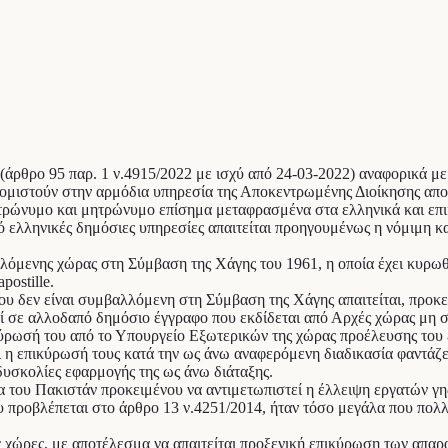
(άρθρο 95 παρ. 1 ν.4915/2022 με ισχύ από 24-03-2022) αναφορικά με
μιστούν στην αρμόδια υπηρεσία της Αποκεντρωμένης Διοίκησης αποτε
ατρώνυμο και μητρώνυμο επίσημα μεταφρασμένα στα ελληνικά και επ
ό ελληνικές δημόσιες υπηρεσίες απαιτείται προηγουμένως η νόμιμη 
λόμενης χώρας στη Σύμβαση της Χάγης του 1961, η οποία έχει κυρω
ostille.
υ δεν είναι συμβαλλόμενη στη Σύμβαση της Χάγης απαιτείται, προκει
εί σε αλλοδαπό δημόσιο έγγραφο που εκδίδεται από Αρχές χώρας μη 
κύρωσή του από το Υπουργείο Εξωτερικών της χώρας προέλευσης του
η επικύρωσή τους κατά την ως άνω αναφερόμενη διαδικασία φαντάζει 
 δυσκολίες εφαρμογής της ως άνω διάταξης.
ρα του Πακιστάν προκειμένου να αντιμετωπιστεί η έλλειψη εργατών γ
 προβλέπεται στο άρθρο 13 ν.4251/2014, ήταν τόσο μεγάλα που πολλ
 χώρες, με αποτέλεσμα να απαιτείται προξενική επικύρωση των απαρ