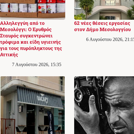
Αλληλεγγύη από το
62 νέες θέσεις εργασίας
Μεσολόγγι: Ο Ερυθρός
στον Δήμο Μεσολογγίου
Σταυρός συγκεντρώνει
6 Αυγούστου 2026, 21:1
τρόφιμα και είδη υγιεινής
για τους πυρόπληκτους της
Αττικής
7 Αυγούστου 2026, 15:35