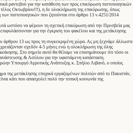
ετικά ραντεβού για την κατάθεση των προς επικύρωση πιστοποιητικών
α τέλος Οκτωβρίου!!!), η δε ολοκλήρωση της επικύρωσης, όπως
η των πιστοποιητικών που ζητούνται στο άρθρο 13 ν.4251/2014
αυτά ωστόσο να φέρουν τη σχετική επικύρωση από την Πρεσβεία μας
πιφυλάσσονταν για την έγκριση του φακέλου και της μετάκλησης
ου άρθρου 13 ως προς τη συγκεκριμένη χώρα. Ας μη ξεχνάμε άλλωστε
 χρειάζονταν σχεδόν 4-5 μήνες ενώ η ολοκλήρωση της όλης
ιοίκησης. Στο σημείο αυτό θα θέλαμε να επισημάνουμε ότι τόσο οι
τανάστευσης & Ασύλου για την υφιστάμενη κατάσταση.
ρώην Υπουργό Αγροτικής Ανάπτυξης κ. Σπήλιο Λιβανό, ο οποίος
ημα της μετάκλησης εποχικά εργαζομένων πολιτών από το Πακιστάν,
ίναι κάτι που απασχολεί πολύ την τοπική κοινωνία της