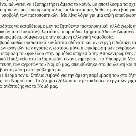
ένο, αδυνατεί να εξυπηρετήσει άμεσα το κοινό, με αποτέλεσμα τα σχ
ποιητικών προς επικύρωση τέλος Ιουλίου και μας δόθηκε ραντεβού γι
ν υποβολή των πιστοποιητικών. Με λίγα λόγια για μια απλή επικύρωσ
δότες να καταθέτουμε μεν τα ζητηθέντα πιστοποιητικά, αλλά χωρίς 
κών του Πακιστάν). Ωστόσο, τα αρμόδια Τμήματα Αδειών Διαμονής ε
πικυρωμένα, σύμφωνα με την κείμενη ελληνική νομοθεσία.
βαρό καθώς ουσιαστικά καθίστατο αδύνατη και ανενεργή η διάταξη τ
τάκτων αναγκών των αγροτών, ωστόσο μόνο η επικύρωση των εγγράφων
ην υποβολή του φακέλου στην αρμόδια υπηρεσία της Αποκεντρωμένης Δ
νικό Προξενείο στο Ισλαμαμπάντ είχαν ενημερώσει το Υπουργείο Με
τευση των αγροτών του Νομού μας, απευθύνθηκε στο βουλευτή και π
 βρει τη λύση στο πρόβλημά μας.
ε θερμά τον κ. Σπήλιο Λιβανό για την άμεση παρέμβασή του στο ζήτ
κες του Νομού του. Το ζήτημα εξάλλου των μετακλήσεων εργατών γης ε
ς ανάπτυξης για το Νομό μας.