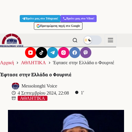
Μετάβαση
στο
Βρείτε μας στο Telegram!
Βρείτε μας στο Viber!
περιεχόμενο
Προτιμώμενη πηγή στο Google
Αρχική
ΑΘΛΗΤΙΚΑ
Έφτασε στην Ελλάδα ο Φουρνιέ
Έφτασε στην Ελλάδα ο Φουρνιέ
Messolonghi Voice
1′
4 Σεπτεμβρίου 2024, 22:08
ΑΘΛΗΤΙΚΑ