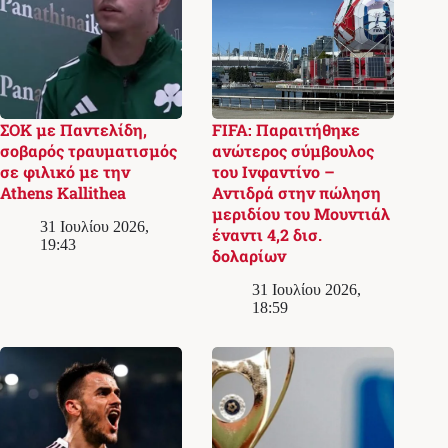
ΣΟΚ με Παντελίδη,
FIFA: Παραιτήθηκε
σοβαρός τραυματισμός
ανώτερος σύμβουλος
σε φιλικό με την
του Ινφαντίνο –
Athens Kallithea
Αντιδρά στην πώληση
μεριδίου του Μουντιάλ
31 Ιουλίου 2026,
έναντι 4,2 δισ.
19:43
δολαρίων
31 Ιουλίου 2026,
18:59