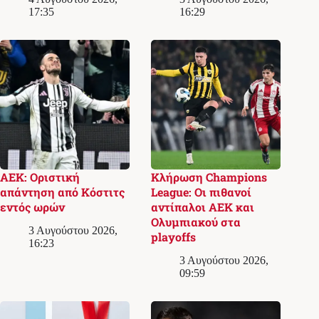
17:35
16:29
ΑΕΚ: Οριστική
Κλήρωση Champions
απάντηση από Κόστιτς
League: Οι πιθανοί
εντός ωρών
αντίπαλοι ΑΕΚ και
Ολυμπιακού στα
3 Αυγούστου 2026,
playoffs
16:23
3 Αυγούστου 2026,
09:59