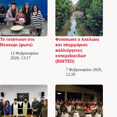
Το τσίκνισαν στο
Φούσκωσε ο Αχελώος
Νεοχώρι (φωτο)
και πλημμύρισε
καλλιέργειες
12 Φεβρουαρίου
εσπεριδοειδών
2026, 13:17
(ΒΙΝΤΕΟ)
7 Φεβρουαρίου 2026,
12:20