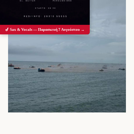
🎷 Sax & Vocals — Παρασκευή 7 Αυγούστου →