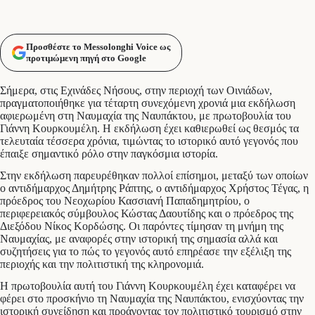
Προσθέστε το Messolonghi Voice ως
προτιμώμενη πηγή στο Google
Σήμερα, στις Εχινάδες Νήσους, στην περιοχή των Οινιάδων,
πραγματοποιήθηκε για τέταρτη συνεχόμενη χρονιά μια εκδήλωση
αφιερωμένη στη Ναυμαχία της Ναυπάκτου, με πρωτοβουλία του
Γιάννη Κουρκουμέλη. Η εκδήλωση έχει καθιερωθεί ως θεσμός τα
τελευταία τέσσερα χρόνια, τιμώντας το ιστορικό αυτό γεγονός που
έπαιξε σημαντικό ρόλο στην παγκόσμια ιστορία.
Στην εκδήλωση παρευρέθηκαν πολλοί επίσημοι, μεταξύ των οποίων
ο αντιδήμαρχος Δημήτρης Ράπτης, ο αντιδήμαρχος Χρήστος Τέγας, η
πρόεδρος του Νεοχωρίου Κασσιανή Παπαδημητρίου, ο
περιφερειακός σύμβουλος Κώστας Δαουτίδης και ο πρόεδρος της
Διεξόδου Νίκος Κορδώσης. Οι παρόντες τίμησαν τη μνήμη της
Ναυμαχίας, με αναφορές στην ιστορική της σημασία αλλά και
συζητήσεις για το πώς το γεγονός αυτό επηρέασε την εξέλιξη της
περιοχής και την πολιτιστική της κληρονομιά.
Η πρωτοβουλία αυτή του Γιάννη Κουρκουμέλη έχει καταφέρει να
φέρει στο προσκήνιο τη Ναυμαχία της Ναυπάκτου, ενισχύοντας την
ιστορική συνείδηση και προάγοντας τον πολιτιστικό τουρισμό στην