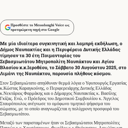
Προσθέστε το Messolonghi Voice ως
προτιμώμενη πηγή στο Google
Με μία ιδιαίτερα συγκινητική και λαμπρή εκδήλωση, ο
Δήμος Ναυπακτίας και η Περιφέρεια Δυτικής Ελλάδας
τίμησαν τα 30 έτη Ποιμαντορίας του
Σεβασμιωτάτου Μητροπολίτη Ναυπάκτου και Αγίου
Βλασίου κ.κ.Ιεροθέου, το Σάββατο 30 Αυγούστου 2025, στο
Λιμάνι της Ναυπάκτου, παρουσία πλήθους κόσμου.
Στον Σεβασμιώτατο απηύθυναν θερμά λόγια ο Υφυπουργός Εργασίας
κ.Κώστας Καραγκούνης, ο Περιφερειάρχης Δυτικής Ελλάδας
κ.Νεκτάριος Φαρμάκης και ο Δήμαρχος Ναυπακτίας κ. Βασίλης
Γκίζας. Ενώ, ο Πρόεδρος του Δημοτικού Συμβουλίου κ. Άγγελος
Σταυρόπουλος ανέγνωσε το ομόφωνο τιμητικό ψήφισμα του
σώματος, με το οποίο αναγνωρίζεται η πολύχρονη προσφορά του
Σεβασμιωτάτου.
Μεταξύ των παρισταμένων ήταν οι Σεβασμιώτατοι Μητροπολίτες
Πατρών κ.κ.Χρυσόστομος, Φωκίδος κ.κ.Θεόκτιστος, Αιτωλίας και