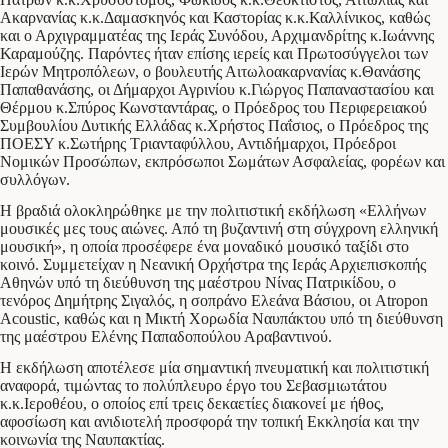
Ακαρνανίας κ.κ.Δαμασκηνός και Καστορίας κ.κ.Καλλίνικος, καθώς
και ο Αρχιγραμματέας της Ιεράς Συνόδου, Αρχιμανδρίτης κ.Ιωάννης
Καραμούζης. Παρόντες ήταν επίσης ιερείς και Πρωτοσύγγελοι των
Ιερών Μητροπόλεων, ο βουλευτής Αιτωλοακαρνανίας κ.Θανάσης
Παπαθανάσης, οι Δήμαρχοι Αγρινίου κ.Γιώργος Παπαναστασίου και
Θέρμου κ.Σπύρος Κωνσταντάρας, ο Πρόεδρος του Περιφερειακού
Συμβουλίου Δυτικής Ελλάδας κ.Χρήστος Παΐσιος, ο Πρόεδρος της
ΠΟΕΣΥ κ.Σωτήρης Τριανταφύλλου, Αντιδήμαρχοι, Πρόεδροι
Νομικών Προσώπων, εκπρόσωποι Σωμάτων Ασφαλείας, φορέων και
συλλόγων.
Η βραδιά ολοκληρώθηκε με την πολιτιστική εκδήλωση «Ελλήνων
μουσικές μες τους αιώνες. Από τη βυζαντινή στη σύγχρονη ελληνική
μουσική», η οποία προσέφερε ένα μοναδικό μουσικό ταξίδι στο
κοινό. Συμμετείχαν η Νεανική Ορχήστρα της Ιεράς Αρχιεπισκοπής
Αθηνών υπό τη διεύθυνση της μαέστρου Νίνας Πατρικίδου, ο
τενόρος Δημήτρης Σιγαλός, η σοπράνο Ελεάνα Βάσιου, οι Atropon
Acoustic, καθώς και η Μικτή Χορωδία Ναυπάκτου υπό τη διεύθυνση
της μαέστρου Ελένης Παπαδοπούλου Αραβαντινού.
Η εκδήλωση αποτέλεσε μία σημαντική πνευματική και πολιτιστική
αναφορά, τιμώντας το πολύπλευρο έργο του Σεβασμιωτάτου
κ.κ.Ιεροθέου, ο οποίος επί τρεις δεκαετίες διακονεί με ήθος,
αφοσίωση και ανιδιοτελή προσφορά την τοπική Εκκλησία και την
κοινωνία της Ναυπακτίας.