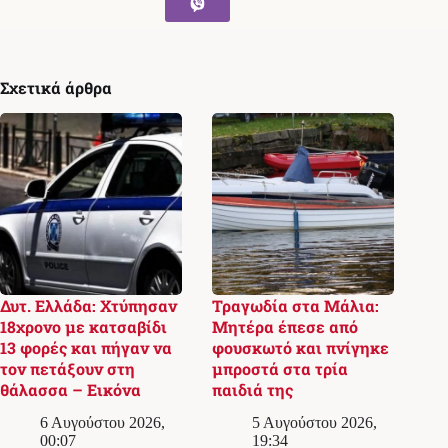
Σχετικά άρθρα
Δυτ. Ελλάδα: Χτύπησαν
Τραγωδία στα Μάλια:
18χρονο με κατσαβίδι
Μητέρα έπεσε από
13 φορές και πήγαν να
φουσκωτό και πνίγηκε
τον πετάξουν στη
μπροστά στα τρία
θάλασσα – Εικόνα
παιδιά της
6 Αυγούστου 2026,
5 Αυγούστου 2026,
00:07
19:34