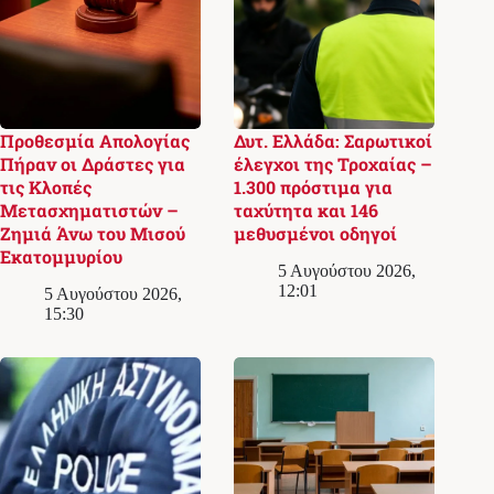
Προθεσμία Απολογίας
Δυτ. Ελλάδα: Σαρωτικοί
Πήραν οι Δράστες για
έλεγχοι της Τροχαίας –
τις Κλοπές
1.300 πρόστιμα για
Μετασχηματιστών –
ταχύτητα και 146
Ζημιά Άνω του Μισού
μεθυσμένοι οδηγοί
Εκατομμυρίου
5 Αυγούστου 2026,
12:01
5 Αυγούστου 2026,
15:30