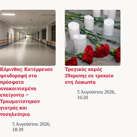
Κόρινθος: Κατέρρευσε
Τραγικός χαμός
ψευδοροφή στα
29χρονης σε τροχαίο
πρόσφατα
στη Λακωνία
ανακαινισμένα
5 Αυγούστου 2026,
επείγοντα –
16:20
Τραυματίστηκαν
γιατρός και
νοσηλεύτρια
5 Αυγούστου 2026,
18:39