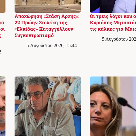
Αποχώρηση «Στάση Αρχής»:
Οι τρεις λόγοι που ο
ια
22 Πρώην Στελέχη της
Κυριάκος Μητσοτά
οι
«Ελπίδας» Καταγγέλλουν
τις κάλπες για Μάι
ς
Συγκεντρωτισμό
5 Αυγούστου 202
5 Αυγούστου 2026, 15:44
2