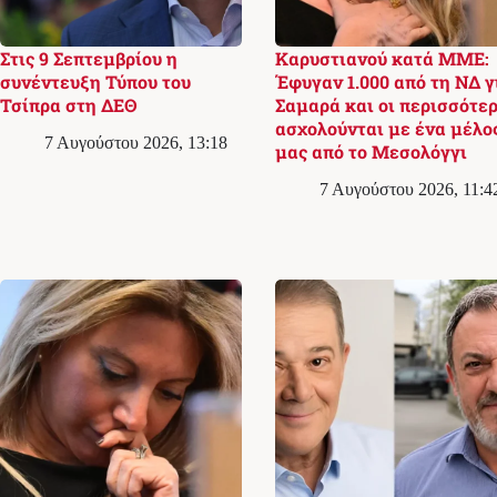
Στις 9 Σεπτεμβρίου η
Καρυστιανού κατά ΜΜΕ:
συνέντευξη Τύπου του
Έφυγαν 1.000 από τη ΝΔ γ
Τσίπρα στη ΔΕΘ
Σαμαρά και οι περισσότερ
ασχολούνται με ένα μέλο
7 Αυγούστου 2026, 13:18
μας από το Μεσολόγγι
7 Αυγούστου 2026, 11:4