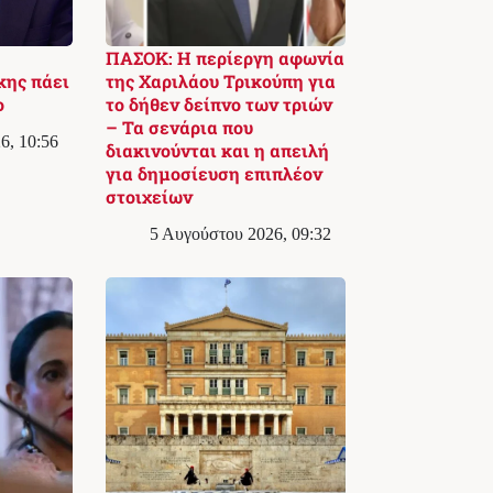
ΠΑΣΟΚ: Η περίεργη αφωνία
κης πάει
της Χαριλάου Τρικούπη για
ο
το δήθεν δείπνο των τριών
– Τα σενάρια που
6, 10:56
διακινούνται και η απειλή
για δημοσίευση επιπλέον
στοιχείων
5 Αυγούστου 2026, 09:32