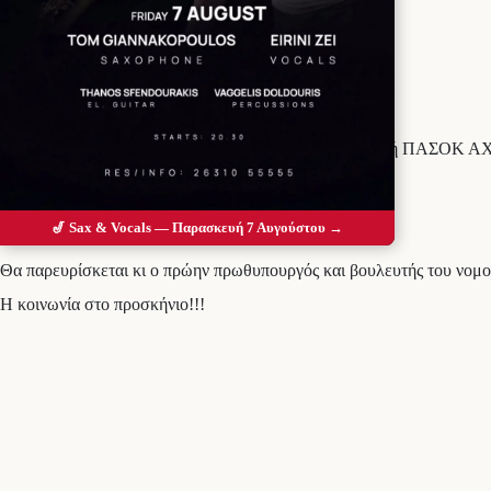
Προσθέστε το Messolonghi Voice ως
προτιμώμενη πηγή στο Google
Αυτή την Πέμπτη 1 Σεπτεμβρίου η νομαρχιακή επιτροπή ΠΑΣΟΚ ΑΧΑΙ
πολιτικού συμβουλίου ΠΑΥΛΟΥ ΧΡΗΣΤΙΔΗ.
ΤΟΠΟΘΕΣΙΑ: κατάστημα “ράγες” σταθμός ΟΣΕ Ριον
🎷 Sax & Vocals — Παρασκευή 7 Αυγούστου →
ΩΡΑ: 21:00
Θα παρευρίσκεται κι ο πρώην πρωθυπουργός και βουλευτής του
Η κοινωνία στο προσκήνιο!!!