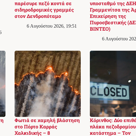
παρέσυρε πεζό κοντά σε
υποσταθμό της ΔΕΗ
σιδηροδρομικές γραμμές
Γραμμενίτσα της Ά
στον Δενδροπόταμο
Επιχείρηση της
Πυροσβεστικής (ΔΕ
6 Αυγούστου 2026, 19:51
ΒΙΝΤΕΟ)
6
6 Αυγούστου 202
ση
Φωτιά σε χαμηλή βλάστηση
Κόρινθος: Δύο επιθ
στο Πόρτο Καρράς
πλάκα πεζοδρομίου
Χαλκιδικής – 8
κατάστημα – Τον