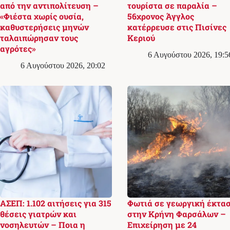
από την αντιπολίτευση –
τουρίστα σε παραλία –
«Φιέστα χωρίς ουσία,
56χρονος Άγγλος
καθυστερήσεις μηνών
κατέρρευσε στις Πισίνες
ταλαιπώρησαν τους
Κεριού
αγρότες»
6 Αυγούστου 2026, 19:5
6 Αυγούστου 2026, 20:02
ΑΣΕΠ: 1.102 αιτήσεις για 315
Φωτιά σε γεωργική έκτα
θέσεις γιατρών και
στην Κρήνη Φαρσάλων –
νοσηλευτών – Ποια η
Επιχείρηση με 24