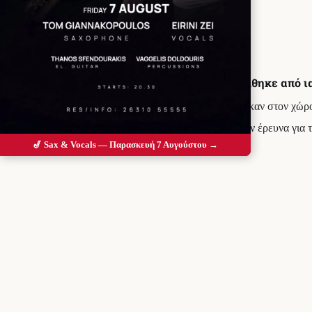
Προσθέστε το Messolonghi Voice ως
προτιμώμενη πηγή στο Google
Μεγάλη κλοπή στο Νοσοκομείο Ρίου καταγγέλθηκε από ια
Σύμφωνα με πληροφορίες άγνωστοι κατάφεραν και μπήκαν στον χώρο
Οι φιάλες που λείπουν είναι περισσότερες από 20 και την έρευνα για
🎷 Sax & Vocals — Παρασκευή 7 Αυγούστου →
Πηγή