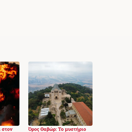
 στον
Όρος Θαβώρ: Το μυστήριο