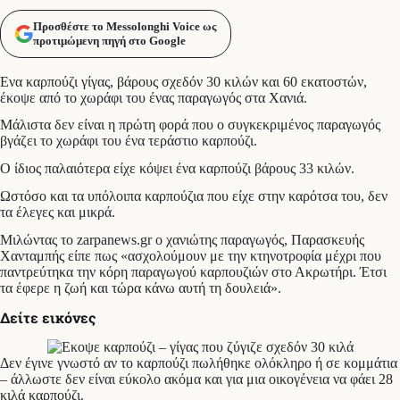
Προσθέστε το Messolonghi Voice ως
προτιμώμενη πηγή στο Google
Ενα καρπούζι γίγας, βάρους σχεδόν 30 κιλών και 60 εκατοστών,
έκοψε από το χωράφι του ένας παραγωγός στα Χανιά.
Μάλιστα δεν είναι η πρώτη φορά που ο συγκεκριμένος παραγωγός
βγάζει το χωράφι του ένα τεράστιο καρπούζι.
Ο ίδιος παλαιότερα είχε κόψει ένα καρπούζι βάρους 33 κιλών.
Ωστόσο και τα υπόλοιπα καρπούζια που είχε στην καρότσα του, δεν
τα έλεγες και μικρά.
Μιλώντας το zarpanews.gr o χανιώτης παραγωγός, Παρασκευής
Χανταμπής είπε πως «ασχολούμουν με την κτηνοτροφία μέχρι που
παντρεύτηκα την κόρη παραγωγού καρπουζιών στο Ακρωτήρι. Έτσι
τα έφερε η ζωή και τώρα κάνω αυτή τη δουλειά».
Δείτε εικόνες
Δεν έγινε γνωστό αν το καρπούζι πωλήθηκε ολόκληρο ή σε κομμάτια
– άλλωστε δεν είναι εύκολο ακόμα και για μια οικογένεια να φάει 28
κιλά καρπούζι.