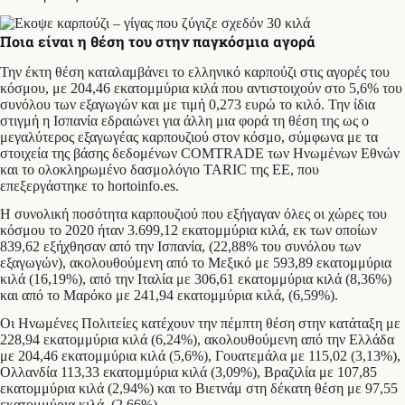
Ποια είναι η θέση του στην παγκόσμια αγορά
Την έκτη θέση καταλαμβάνει το ελληνικό καρπούζι στις αγορές του
κόσμου, με 204,46 εκατομμύρια κιλά που αντιστοιχούν στο 5,6% του
συνόλου των εξαγωγών και με τιμή 0,273 ευρώ το κιλό. Την ίδια
στιγμή η Ισπανία εδραιώνει για άλλη μια φορά τη θέση της ως ο
μεγαλύτερος εξαγωγέας καρπουζιού στον κόσμο, σύμφωνα με τα
στοιχεία της βάσης δεδομένων COMTRADE των Ηνωμένων Εθνών
και το ολοκληρωμένο δασμολόγιο TARIC της ΕΕ, που
επεξεργάστηκε το hortoinfo.es.
Η συνολική ποσότητα καρπουζιού που εξήγαγαν όλες οι χώρες του
κόσμου το 2020 ήταν 3.699,12 εκατομμύρια κιλά, εκ των οποίων
839,62 εξήχθησαν από την Ισπανία, (22,88% του συνόλου των
εξαγωγών), ακολουθούμενη από το Μεξικό με 593,89 εκατομμύρια
κιλά (16,19%), από την Ιταλία με 306,61 εκατομμύρια κιλά (8,36%)
και από το Μαρόκο με 241,94 εκατομμύρια κιλά, (6,59%).
Οι Ηνωμένες Πολιτείες κατέχουν την πέμπτη θέση στην κατάταξη με
228,94 εκατομμύρια κιλά (6,24%), ακολουθούμενη από την Ελλάδα
με 204,46 εκατομμύρια κιλά (5,6%), Γουατεμάλα με 115,02 (3,13%),
Ολλανδία 113,33 εκατομμύρια κιλά (3,09%), Βραζιλία με 107,85
εκατομμύρια κιλά (2,94%) και το Βιετνάμ στη δέκατη θέση με 97,55
εκατομμύρια κιλά, (2,66%).