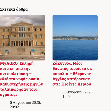
Σχετικά άρθρα
MyAGRO: Σκληρή
Ζάκυνθος: Νέος
κριτική από την
θάνατος τουρίστα σε
αντιπολίτευση –
παραλία – 56χρονος
«Φιέστα χωρίς ουσία,
Άγγλος κατέρρευσε
καθυστερήσεις μηνών
στις Πισίνες Κεριού
ταλαιπώρησαν τους
6 Αυγούστου 2026,
αγρότες»
19:56
6 Αυγούστου 2026,
20:02