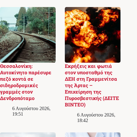
Θεσσαλονίκη:
Εκρήξεις και φωτιά
Αυτοκίνητο παρέσυρε
στον υποσταθμό της
πεζό κοντά σε
ΔΕΗ στη Γραμμενίτσα
σιδηροδρομικές
της Άρτας –
γραμμές στον
Επιχείρηση της
Δενδροπόταμο
Πυροσβεστικής (ΔΕΙΤΕ
ΒΙΝΤΕΟ)
6 Αυγούστου 2026,
19:51
6 Αυγούστου 2026,
18:42