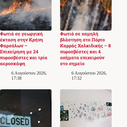
Φωτιά σε γεωργική
Φωτιά σε χαμηλή
έκταση στην Κρήνη
βλάστηση στο Πόρτο
Φαρσάλων –
Καρράς Χαλκιδικής – 8
Επιχείρηση με 24
πυροσβέστες και 4
πυροσβέστες και τρία
οχήματα επιχειρούν
αεροσκάφη
στο σημείο
6 Αυγούστου 2026,
6 Αυγούστου 2026,
17:38
17:32