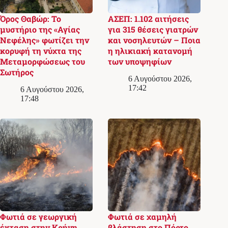
Όρος Θαβώρ: Το
ΑΣΕΠ: 1.102 αιτήσεις
μυστήριο της «Αγίας
για 315 θέσεις γιατρών
Νεφέλης» φωτίζει την
και νοσηλευτών – Ποια
κορυφή τη νύχτα της
η ηλικιακή κατανομή
Μεταμορφώσεως του
των υποψηφίων
Σωτήρος
6 Αυγούστου 2026,
17:42
6 Αυγούστου 2026,
17:48
Φωτιά σε γεωργική
Φωτιά σε χαμηλή
έκταση στην Κρήνη
βλάστηση στο Πόρτο