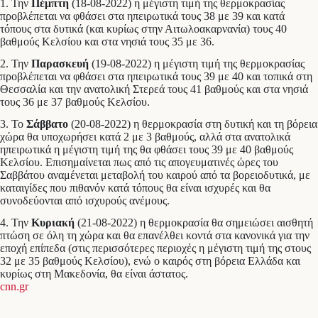
1. Την
Πέμπτη
(18-08-2022) η μέγιστη τιμή της θερμοκρασίας
προβλέπεται να φθάσει στα ηπειρωτικά τους 38 με 39 και κατά
τόπους στα δυτικά (και κυρίως στην Αιτωλοακαρνανία) τους 40
βαθμούς Κελσίου και στα νησιά τους 35 με 36.
2. Την
Παρασκευή
(19-08-2022) η μέγιστη τιμή της θερμοκρασίας
προβλέπεται να φθάσει στα ηπειρωτικά τους 39 με 40 και τοπικά στη
Θεσσαλία και την ανατολική Στερεά τους 41 βαθμούς και στα νησιά
τους 36 με 37 βαθμούς Κελσίου.
3. Το
Σάββατο
(20-08-2022) η θερμοκρασία στη δυτική και τη βόρεια
χώρα θα υποχωρήσει κατά 2 με 3 βαθμούς, αλλά στα ανατολικά
ηπειρωτικά η μέγιστη τιμή της θα φθάσει τους 39 με 40 βαθμούς
Κελσίου. Επισημαίνεται πως από τις απογευματινές ώρες του
Σαββάτου αναμένεται μεταβολή του καιρού από τα βορειοδυτικά, με
καταιγίδες που πιθανόν κατά τόπους θα είναι ισχυρές και θα
συνοδεύονται από ισχυρούς ανέμους.
4. Την
Κυριακή
(21-08-2022) η θερμοκρασία θα σημειώσει αισθητή
πτώση σε όλη τη χώρα και θα επανέλθει κοντά στα κανονικά για την
εποχή επίπεδα (στις περισσότερες περιοχές η μέγιστη τιμή της στους
32 με 35 βαθμούς Κελσίου), ενώ ο καιρός στη βόρεια Ελλάδα και
κυρίως στη Μακεδονία, θα είναι άστατος.
cnn.gr