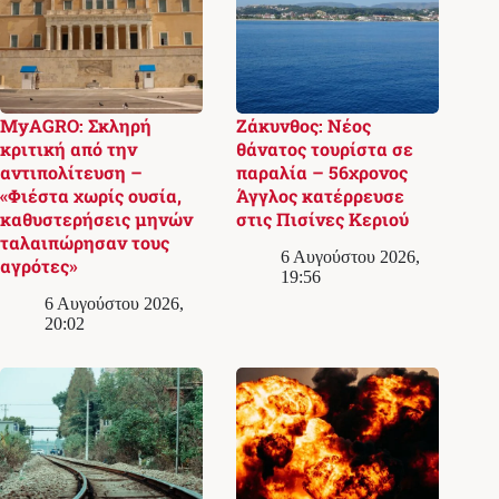
MyAGRO: Σκληρή
Ζάκυνθος: Νέος
κριτική από την
θάνατος τουρίστα σε
αντιπολίτευση –
παραλία – 56χρονος
«Φιέστα χωρίς ουσία,
Άγγλος κατέρρευσε
καθυστερήσεις μηνών
στις Πισίνες Κεριού
ταλαιπώρησαν τους
6 Αυγούστου 2026,
αγρότες»
19:56
6 Αυγούστου 2026,
20:02