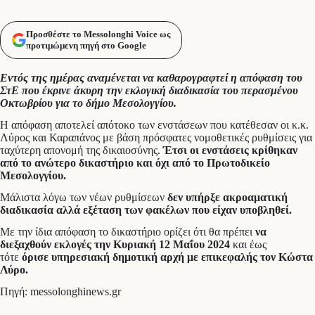
Προσθέστε το Messolonghi Voice ως
προτιμώμενη πηγή στο Google
Εντός της ημέρας αναμένεται να καθαρογραφτεί η απόφαση του
ΣτΕ που έκρινε άκυρη την εκλογική διαδικασία του περασμένου
Οκτωβρίου για το δήμο Μεσολογγίου.
Η απόφαση αποτελεί απότοκο των ενστάσεων που κατέθεσαν οι κ.κ.
Λύρος και Καραπάνος με βάση πρόσφατες νομοθετικές ρυθμίσεις για
ταχύτερη απονομή της δικαιοσύνης.
Έτσι οι ενστάσεις κρίθηκαν
από το ανώτερο δικαστήριο και όχι από το Πρωτοδικείο
Μεσολογγίου.
Μάλιστα λόγω των νέων ρυθμίσεων
δεν υπήρξε ακροαματική
διαδικασία αλλά εξέταση των φακέλων που είχαν υποβληθεί.
Με την ίδια απόφαση το δικαστήριο ορίζει ότι θα πρέπει
να
διεξαχθούν εκλογές την Κυριακή 12 Μαΐου 2024
και έως
τότε
όρισε υπηρεσιακή δημοτική αρχή με επικεφαλής τον Κώστα
Λύρο.
Πηγή: messolonghinews.gr