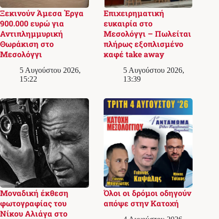
Ξεκινούν Άμεσα Έργα
Επιχειρηματική
900.000 ευρώ για
ευκαιρία στο
Αντιπλημμυρική
Μεσολόγγι – Πωλείται
Θωράκιση στο
πλήρως εξοπλισμένο
Μεσολόγγι
καφέ take away
5 Αυγούστου 2026,
5 Αυγούστου 2026,
15:22
13:39
Μοναδική έκθεση
Όλοι οι δρόμοι οδηγούν
φωτογραφίας του
απόψε στην Κατοχή
Νίκου Αλιάγα στο