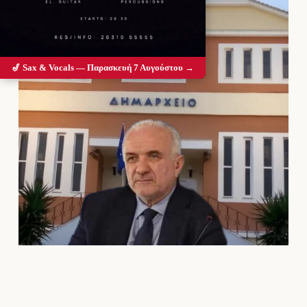
🎷 Sax & Vocals — Παρασκευή 7 Αυγούστου →