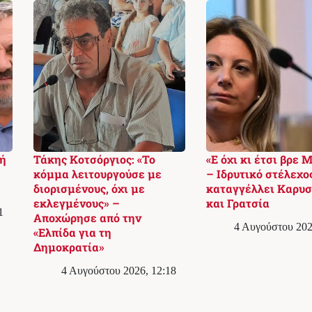
ή
Τάκης Κοτσόργιος: «Το
«Ε όχι κι έτσι βρε 
κόμμα λειτουργούσε με
– Ιδρυτικό στέλεχο
διορισμένους, όχι με
καταγγέλλει Καρυσ
εκλεγμένους» –
και Γρατσία
1
Αποχώρησε από την
4 Αυγούστου 202
«Ελπίδα για τη
Δημοκρατία»
4 Αυγούστου 2026, 12:18