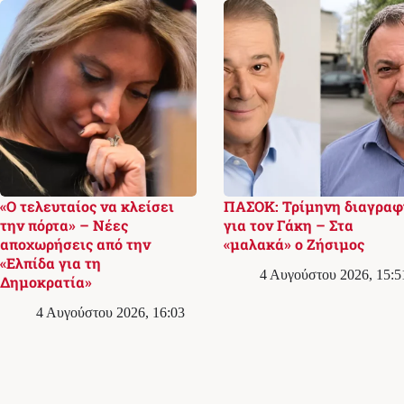
«Ο τελευταίος να κλείσει
ΠΑΣΟΚ: Τρίμηνη διαγραφ
την πόρτα» – Νέες
για τον Γάκη – Στα
αποχωρήσεις από την
«μαλακά» ο Ζήσιμος
«Ελπίδα για τη
4 Αυγούστου 2026, 15:5
Δημοκρατία»
4 Αυγούστου 2026, 16:03