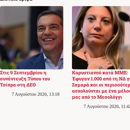
Στις 9 Σεπτεμβρίου η
Καρυστιανού κατά ΜΜΕ:
συνέντευξη Τύπου του
Έφυγαν 1.000 από τη ΝΔ γ
Τσίπρα στη ΔΕΘ
Σαμαρά και οι περισσότερ
ασχολούνται με ένα μέλο
7 Αυγούστου 2026, 13:18
μας από το Μεσολόγγι
7 Αυγούστου 2026, 11:4