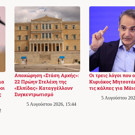
Αποχώρηση «Στάση Αρχής»:
Οι τρεις λόγοι που ο
ια
22 Πρώην Στελέχη της
Κυριάκος Μητσοτά
οι
«Ελπίδας» Καταγγέλλουν
τις κάλπες για Μάι
ς
Συγκεντρωτισμό
5 Αυγούστου 202
5 Αυγούστου 2026, 15:44
2