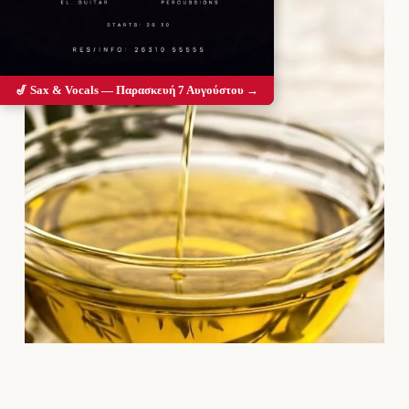
🎷 Sax & Vocals — Παρασκευή 7 Αυγούστου →