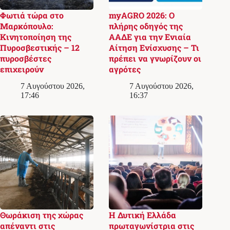
Φωτιά τώρα στο
myAGRO 2026: Ο
Μαρκόπουλο:
πλήρης οδηγός της
Κινητοποίηση της
ΑΑΔΕ για την Ενιαία
Πυροσβεστικής – 12
Αίτηση Ενίσχυσης – Τι
πυροσβέστες
πρέπει να γνωρίζουν οι
επιχειρούν
αγρότες
7 Αυγούστου 2026,
7 Αυγούστου 2026,
17:46
16:37
Θωράκιση της χώρας
Η Δυτική Ελλάδα
απέναντι στις
πρωταγωνίστρια στις