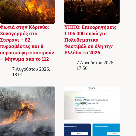
Φωτιά στην Κόρινθο:
ΥΠΠΟ: Επιχορηγήσεις
Συναγερμός στο
1.106.000 ευρώ για
Στεφάνι – 82
Πολυθεματικά
πυροσβέστες και 8
Φεστιβάλ σε όλη την
αεροσκάφη επιχειρούν
Ελλάδα το 2026
– Μήνυμα από το 112
7 Αυγούστου 2026,
17:56
7 Αυγούστου 2026,
18:01