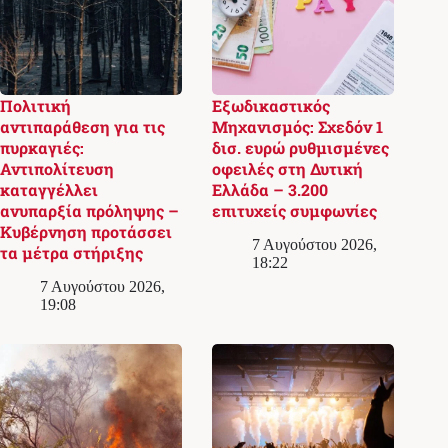
Πολιτική
Εξωδικαστικός
αντιπαράθεση για τις
Μηχανισμός: Σχεδόν 1
πυρκαγιές:
δισ. ευρώ ρυθμισμένες
Αντιπολίτευση
οφειλές στη Δυτική
καταγγέλλει
Ελλάδα – 3.200
ανυπαρξία πρόληψης –
επιτυχείς συμφωνίες
Κυβέρνηση προτάσσει
7 Αυγούστου 2026,
τα μέτρα στήριξης
18:22
7 Αυγούστου 2026,
19:08