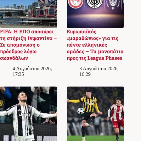
FIFA: Η ΕΠΟ αποσύρει
Ευρωπαϊκός
τη στήριξη Ινφαντίνο –
«μαραθώνιος» για τις
Σε απομόνωση ο
πέντε ελληνικές
πρόεδρος λόγω
ομάδες – Τα μονοπάτια
σκανδάλων
προς τις League Phases
4 Αυγούστου 2026,
3 Αυγούστου 2026,
17:35
16:29