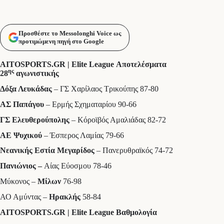
Προσθέστε το Messolonghi Voice ως
προτιμώμενη πηγή στο Google
AITOSPORTS
.
GR
|
Elite
League
Αποτελέσματα
ης
28
αγωνιστικής
Δόξα Λευκάδας
– ΓΣ Χαρίλαος Τρικούπης 87-80
ΑΣ Παπάγου
– Ερμής Σχηματαρίου 90-66
ΓΣ Ελευθερούπολης
– Κόροϊβός Αμαλιάδας 82-72
ΑΕ Ψυχικού
– Έσπερος Λαμίας 79-66
Νεανικής Εστία Μεγαρίδος
– Πανερυθραϊκός 74-72
Πανιώνιος –
Αίας Εύοσμου 78-46
Μύκονος –
Μίλων
76-98
ΑΟ Αμύντας –
Ηρακλής
58-84
AITOSPORTS
.
GR
|
Elite
League
Βαθμολογία