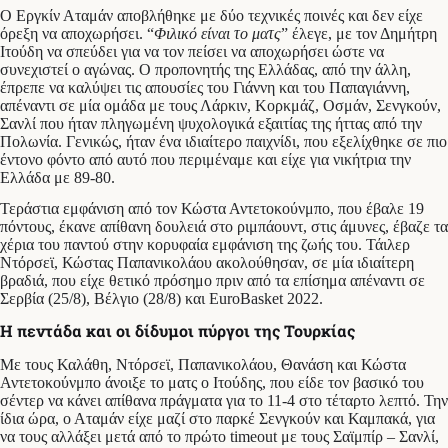
Ο Εργκίν Αταμάν αποβλήθηκε με δύο τεχνικές ποινές και δεν είχε
όρεξη να αποχωρήσει. “
Φιλικό είναι το ματς
” έλεγε, με τον Δημήτρη
Ιτούδη να σπεύδει για να τον πείσει να αποχωρήσει ώστε να
συνεχιστεί ο αγώνας. Ο προπονητής της Ελλάδας, από την άλλη,
έπρεπε να καλύψει τις απουσίες του Γιάννη και του Παπαγιάννη,
απέναντι σε μία ομάδα με τους Λάρκιν, Κορκμάζ, Οσμάν, Σενγκούν,
Σανλί που ήταν πληγωμένη ψυχολογικά εξαιτίας της ήττας από την
Πολωνία. Γενικώς, ήταν ένα ιδιαίτερο παιχνίδι, που εξελίχθηκε σε πιο
έντονο φόντο από αυτό που περιμέναμε και είχε για νικήτρια την
Ελλάδα με 89-80.
Τεράστια εμφάνιση από τον Κώστα Αντετοκούνμπο, που έβαλε 19
πόντους, έκανε απίθανη δουλειά στο ριμπάουντ, στις άμυνες, έβαζε τα
χέρια του παντού στην κορυφαία εμφάνιση της ζωής του. Τάιλερ
Ντόρσεϊ, Κώστας Παπανικολάου ακολούθησαν, σε μία ιδιαίτερη
βραδιά, που είχε θετικό πρόσημο πριν από τα επίσημα απέναντι σε
Σερβία (25/8), Βέλγιο (28/8) και EuroBasket 2022.
Η πεντάδα και οι δίδυμοι πύργοι της Τουρκίας
Με τους Καλάθη, Ντόρσεϊ, Παπανικολάου, Θανάση και Κώστα
Αντετοκούνμπο άνοιξε το ματς ο Ιτούδης, που είδε τον βασικό του
σέντερ να κάνει απίθανα πράγματα για το 11-4 στο τέταρτο λεπτό. Την
ίδια ώρα, ο Αταμάν είχε μαζί στο παρκέ Σενγκούν και Καμπακά, για
να τους αλλάξει μετά από το πρώτο timeout με τους Σαϊμπίρ – Σανλί,