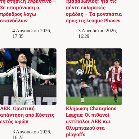
τη στήριξη Ινφαντίνο –
«μαραθώνιος» για τις
Σε απομόνωση ο
πέντε ελληνικές
πρόεδρος λόγω
ομάδες – Τα μονοπάτια
σκανδάλων
προς τις League Phases
4 Αυγούστου 2026,
3 Αυγούστου 2026,
17:35
16:29
ΑΕΚ: Οριστική
Κλήρωση Champions
απάντηση από Κόστιτς
League: Οι πιθανοί
εντός ωρών
αντίπαλοι ΑΕΚ και
Ολυμπιακού στα
3 Αυγούστου 2026,
playoffs
16:23