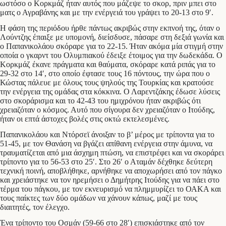
ωστόσο ο Κορκμάζ ήταν αυτός που μάζεψε το σκορ, πριν μπει στο
ματς ο Αγραβάνης και με την ενέργειά του γράψει το 20-13 στο 9′.
Η φάση της περιόδου ήρθε πάντως ακριβώς στην εκπνοή της, όταν ο
Λούντζης έπαιξε με υπομονή, διείσδυσε, πάσαρε στη δεξιά γωνία και
ο Παπανικολάου σκόραρε για το 22-15. Ήταν ακόμα μία στιγμή στην
οποία ο γκαρντ του Ολυμπιακού έδειξε έτοιμος για την δωδεκάδα. Ο
Κορκμάζ έκανε πράγματα και θαύματα, σκόραρε κατά ριπάς για το
29-32 στο 14′, στο οποίο έφτασε τους 16 πόντους, την ώρα που ο
Κώστας πάλευε με όλους τους ψηλούς της Τουρκίας και κρατούσε
την ενέργεια της ομάδας στα κόκκινα. Ο Λαρεντζάκης έδωσε λύσεις
στο σκοράρισμα και το 42-43 του ημιχρόνου ήταν ακριβώς ότι
χρειαζόταν ο κόσμος. Αυτό που σίγουρα δεν χρειαζόταν ο Ιτούδης,
ήταν οι επτά άστοχες βολές στις οκτώ εκτελεσμένες.
Παπανικολάου και Ντόρσεϊ άνοιξαν το β’ μέρος με τρίποντα για το
51-45, με τον Θανάση να βγάζει απίθανη ενέργεια στην άμυνα, να
τραυματίζεται από μια άσχημη πτώση, να επιστρέφει και να σκοράρει
τρίποντο για το 56-53 στο 25′. Στο 26′ ο Αταμάν δέχθηκε δεύτερη
τεχνική ποινή, αποβλήθηκε, αρνήθηκε να αποχωρήσει από τον πάγκο
και χρειάστηκε να τον ηρεμήσει ο Δημήτρης Ιτούδης για να πάει στο
τέρμα του πάγκου, με τον εκνευρισμό να πλημμυρίζει το ΟΑΚΑ και
τους παίκτες των δύο ομάδων να χάνουν κάπως, μαζί με τους
διαιτητές, τον έλεγχο.
Ένα τρίποντο του Οσμάν (59-66 στο 28′) επισκιάστηκε από τον