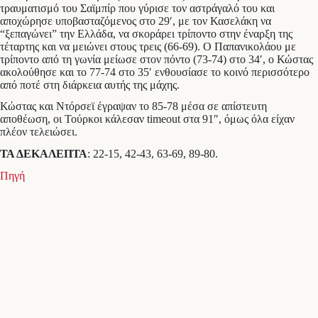
τραυματισμό του Σαϊμπίρ που γύρισε τον αστράγαλό του και
αποχώρησε υποβασταζόμενος στο 29′, με τον Κασελάκη να
“ξεπαγώνει” την Ελλάδα, να σκοράρει τρίποντο στην έναρξη της
τέταρτης και να μειώνει στους τρεις (66-69). Ο Παπανικολάου με
τρίποντο από τη γωνία μείωσε στον πόντο (73-74) στο 34′, ο Κώστας
ακολούθησε και το 77-74 στο 35′ ενθουσίασε το κοινό περισσότερο
από ποτέ στη διάρκεια αυτής της μάχης.
Κώστας και Ντόρσεϊ έγραψαν το 85-78 μέσα σε απίστευτη
αποθέωση, οι Τούρκοι κάλεσαν timeout στα 91″, όμως όλα είχαν
πλέον τελειώσει.
ΤΑ ΔΕΚΑΛΕΠΤΑ
: 22-15, 42-43, 63-69, 89-80.
Πηγή