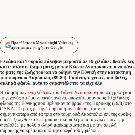
Προσθέστε το Messolonghi Voice ως
προτιμώμενη πηγή στο Google
Ελλάδα και Τουρκία πάλεψαν μπροστά σε 19 χιλιάδες θεατές λες
και έπαιζαν επίσημο ματς, με τον Κώστα Αντετοκούνμπο να κάνει
το ματς της ζωής του και να οδηγεί την Εθνική στην κατάκτηση
του τουρνουά Ακρόπολις (89-80). Γκρίνια, τεχνικές, αποβολές,
σκληρά φάουλ, αυτό το σαραντάλεπτο τα είχε όλα.
Η είδηση
των ενοχλήσεων του Γιάννη Αντετοκούνμπο
στη μέση και
το γεγονός ότι έμεινε εκτός αγώνα, απογοήτευσαν τους 19 χιλιάδες
φίλους της Εθνικής που βρέθηκαν το βράδυ της Κυριακής (19/8) στο
ΟΑΚΑ.
Το ματς με την Τουρκία ήταν sold out
, ήταν το
σημαντικότερο από τα τρία στο τουρνουά Ακρόπολις, επί της ουσίας
όμως εξελίχθηκε σε… μπασκετικό πόλεμο με τεχνικές ποινές, με
αποβολές, με πολύ σκληρά μαρκαρίσματα και με την απειλή
σύρραξης να κρέμεται από την οροφή του γηπέδου.