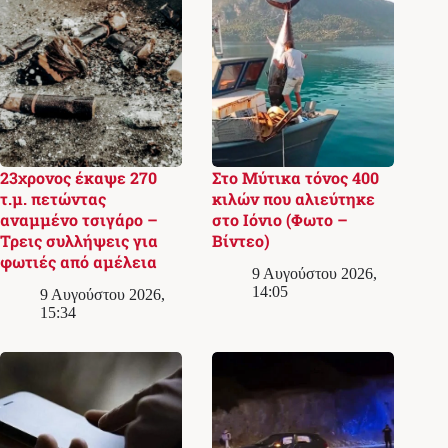
23χρονος έκαψε 270
Στο Μύτικα τόνος 400
τ.μ. πετώντας
κιλών που αλιεύτηκε
αναμμένο τσιγάρο –
στο Ιόνιο (Φωτο –
Τρεις συλλήψεις για
Βίντεο)
φωτιές από αμέλεια
9 Αυγούστου 2026,
14:05
9 Αυγούστου 2026,
15:34