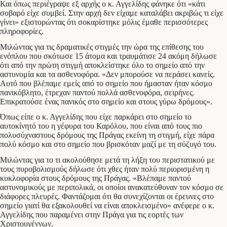
Και όπως περιέγραψε εξ αρχής ο κ. Αγγελίδης φάνηκε ότι «κάτι
σοβαρό είχε συμβεί. Στην αρχή δεν είχαμε καταλάβει ακριβώς τι είχε
γίνει» εξιστορώντας ότι σοκαρίστηκε μόλις έμαθε περισσότερες
πληροφορίες.
Μιλώντας για τις δραματικές στιγμές την ώρα της επίθεσης του
ενόπλου που σκότωσε 15 άτομα και τραυμάτισε 24 ακόμη δήλωσε
ότι από την πρώτη στιγμή αποκλείστηκε όλο το σημείο από την
αστυνομία και τα ασθενοφόρα. «Δεν μπορούσε να περάσει κανείς.
Αυτό που βλέπαμε εμείς από το σημείο που ήμασταν ήταν κόσμο
πανικόβλητο, έτρεχαν παντού πολλά ασθενοφόρα, σειρήνες.
Επικρατούσε ένας πανικός στο σημείο και στους γύρω δρόμους».
Όπως είπε ο κ. Αγγελίδης που είχε παρκάρει στο σημείο το
αυτοκίνητό του η γέφυρα του Καρόλου, που είναι από τους πιο
πολυσύχναστους δρόμους της Πράγας εκείνη τη στιγμή, είχε πάρα
πολύ κόσμο και στο σημείο που βρισκόταν μαζί με τη σύζυγό του.
Μιλώντας για το τι ακολούθησε μετά τη λήξη του περιστατικού με
τους πυροβολισμούς δήλωσε ότι χθες ήταν πολύ περιορισμένη η
κυκλοφορία στους δρόμους της Πράγας. «Βλέπαμε παντού
αστυνομικούς με περιπολικά, οι οποίοι ανακατεύθυναν τον κόσμο σε
διάφορες πλευρές. Φαντάζομαι ότι θα συνεχίζονται οι έρευνες στο
σημείο γιατί θα εξακολουθεί να είναι αποκλεισμένο» ανέφερε ο κ.
Αγγελίδης που παραμένει στην Πράγα για τις εορτές των
Χριστουγέννων.