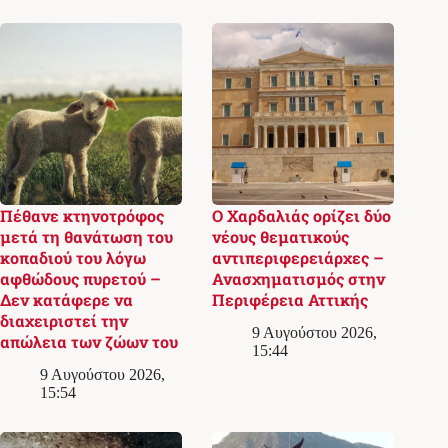
Πέθανε κτηνοτρόφος
Ο Χαρδαλιάς ορίζει δύο
μετά τη θανάτωση του
νέους θεματικούς
κοπαδιού του λόγω
αντιπεριφερειάρχες –
αφθώδους πυρετού –
Ανασχηματισμός στην
Δεν κατάφερε να
Περιφέρεια Αττικής
διαχειριστεί την
9 Αυγούστου 2026,
απώλεια των ζώων του
15:44
9 Αυγούστου 2026,
15:54