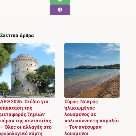
Σχετικά άρθρα
ΔΕΘ 2026: Σχέδιο για
Σύρος: Νεκρός
επέκταση της
ηλικιωμένος
μεταφοράς ζημιών
λουόμενος σε
πέραν της πενταετίας
πολυσύχναστη παραλία
– Όλες οι αλλαγές στο
– Τον ανέσυραν
φορολογικό χάρτη
λουόμενοι