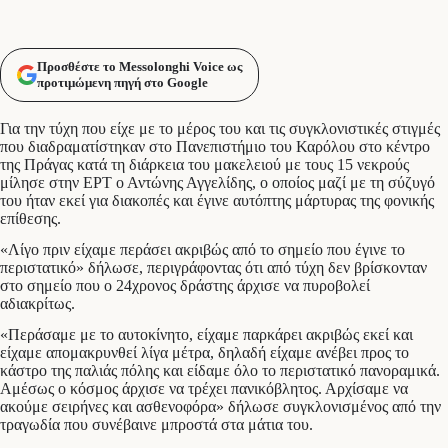
Προσθέστε το Messolonghi Voice ως
προτιμώμενη πηγή στο Google
Για την τύχη που είχε με το μέρος του και τις συγκλονιστικές στιγμές
που διαδραματίστηκαν στο Πανεπιστήμιο του Καρόλου στο κέντρο
της Πράγας κατά τη διάρκεια του μακελειού με τους 15 νεκρούς
μίλησε στην ΕΡΤ ο Αντώνης Αγγελίδης, ο οποίος μαζί με τη σύζυγό
του ήταν εκεί για διακοπές και έγινε αυτόπτης μάρτυρας της φονικής
επίθεσης.
«Λίγο πριν είχαμε περάσει ακριβώς από το σημείο που έγινε το
περιστατικό» δήλωσε, περιγράφοντας ότι από τύχη δεν βρίσκονταν
στο σημείο που ο 24χρονος δράστης άρχισε να πυροβολεί
αδιακρίτως.
«Περάσαμε με το αυτοκίνητο, είχαμε παρκάρει ακριβώς εκεί και
είχαμε απομακρυνθεί λίγα μέτρα, δηλαδή είχαμε ανέβει προς το
κάστρο της παλιάς πόλης και είδαμε όλο το περιστατικό πανοραμικά.
Αμέσως ο κόσμος άρχισε να τρέχει πανικόβλητος. Αρχίσαμε να
ακούμε σειρήνες και ασθενοφόρα» δήλωσε συγκλονισμένος από την
τραγωδία που συνέβαινε μπροστά στα μάτια του.