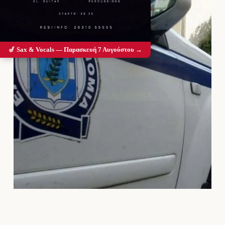
🎷 Sax & Vocals — Παρασκευή 7 Αυγούστου →