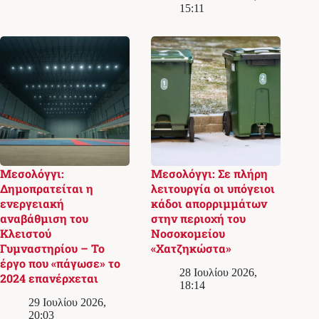
15:11
Μεσολόγγι:
Μεσολόγγι: Σε πλήρη
Δημοπρατείται η
λειτουργία οι υπόγειοι
ενεργειακή
κάδοι απορριμμάτων
αναβάθμιση του
στην περιοχή του
Κλειστού
Νοσοκομείου
Γυμναστηρίου – Το
«Χατζηκώστα»
έργο που «πάγωσε» το
28 Ιουλίου 2026,
2024 επανέρχεται
18:14
29 Ιουλίου 2026,
20:03