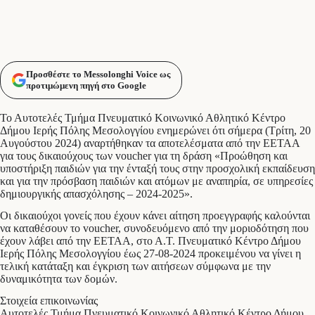
Προσθέστε το Messolonghi Voice ως
προτιμώμενη πηγή στο Google
Το Αυτοτελές Τμήμα Πνευματικό Κοινωνικό Αθλητικό Κέντρο
Δήμου Ιερής Πόλης Μεσολογγίου ενημερώνει ότι σήμερα (Τρίτη, 20
Αυγούστου 2024) αναρτήθηκαν τα αποτελέσματα από την ΕΕΤΑΑ
για τους δικαιούχους των voucher για τη δράση «Προώθηση και
υποστήριξη παιδιών για την ένταξή τους στην προσχολική εκπαίδευση
και για την πρόσβαση παιδιών και ατόμων με αναπηρία, σε υπηρεσίες
δημιουργικής απασχόλησης – 2024-2025».
Οι δικαιούχοι γονείς που έχουν κάνει αίτηση προεγγραφής καλούνται
να καταθέσουν το voucher, συνοδευόμενο από την μοριοδότηση που
έχουν λάβει από την ΕΕΤΑΑ, στο Α.Τ. Πνευματικό Κέντρο Δήμου
Ιερής Πόλης Μεσολογγίου έως 27-08-2024 προκειμένου να γίνει η
τελική κατάταξη και έγκριση των αιτήσεων σύμφωνα με την
δυναμικότητα των δομών.
Στοιχεία επικοινωνίας
Αυτοτελές Τμήμα Πνευματικό Κοινωνικό Αθλητικό Κέντρο Δήμου