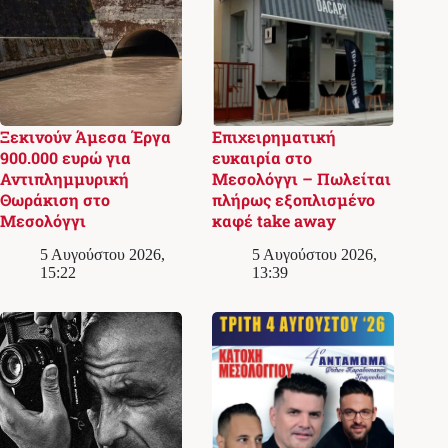
Ξεκινούν Άμεσα Έργα
Επιχειρηματική
900.000 ευρώ για
ευκαιρία στο
Αντιπλημμυρική
Μεσολόγγι – Πωλείται
Θωράκιση στο
πλήρως εξοπλισμένο
Μεσολόγγι
καφέ take away
5 Αυγούστου 2026,
5 Αυγούστου 2026,
15:22
13:39