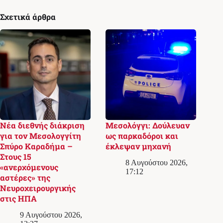
Σχετικά άρθρα
Νέα διεθνής διάκριση
Μεσολόγγι: Δούλευαν
για τον Μεσολογγίτη
ως παρκαδόροι και
Σπύρο Καραδήμα –
έκλεψαν μηχανή
Στους 15
8 Αυγούστου 2026,
«ανερχόμενους
17:12
αστέρες» της
Νευροχειρουργικής
στις ΗΠΑ
9 Αυγούστου 2026,