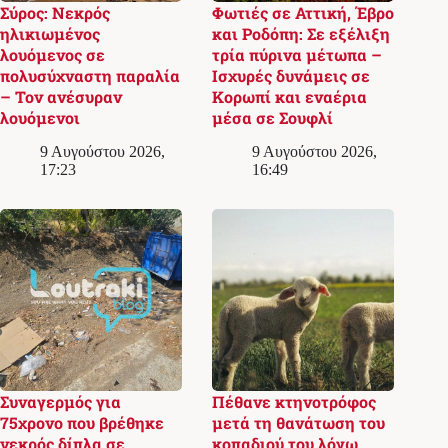
Σύρος: Νεκρός
Φωτιές σε Αττική, Έβρο
ηλικιωμένος
και Ροδόπη: Σε εξέλιξη
λουόμενος σε
τρία πύρινα μέτωπα –
πολυσύχναστη παραλία
Ισχυρές δυνάμεις σε
– Τον ανέσυραν
Κορωπί και εναέρια
λουόμενοι
μέσα σε Σουφλί
9 Αυγούστου 2026,
9 Αυγούστου 2026,
17:23
16:49
Συναγερμός για
Πέθανε κτηνοτρόφος
75χρονο που βρέθηκε
μετά τη θανάτωση του
νεκρός δίπλα σε
κοπαδιού του λόγω