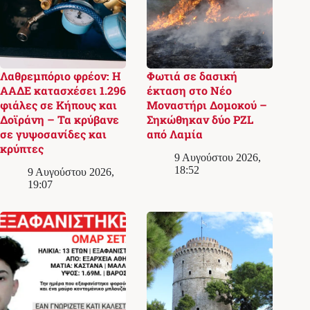
Λαθρεμπόριο φρέον: Η
Φωτιά σε δασική
ΑΑΔΕ κατασχέσει 1.296
έκταση στο Νέο
φιάλες σε Κήπους και
Μοναστήρι Δομοκού –
Δοϊράνη – Τα κρύβανε
Σηκώθηκαν δύο PZL
σε γυψοσανίδες και
από Λαμία
κρύπτες
9 Αυγούστου 2026,
18:52
9 Αυγούστου 2026,
19:07