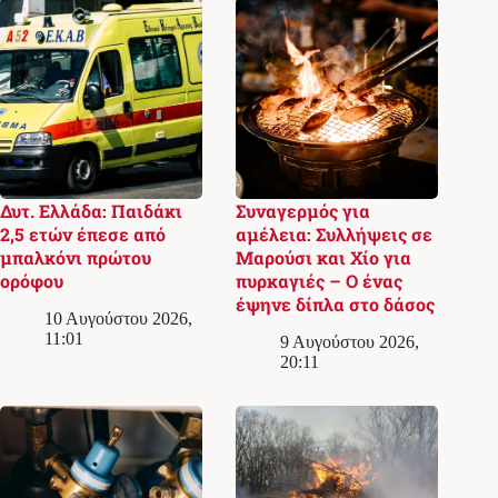
Δυτ. Ελλάδα: Παιδάκι
Συναγερμός για
2,5 ετών έπεσε από
αμέλεια: Συλλήψεις σε
μπαλκόνι πρώτου
Μαρούσι και Χίο για
ορόφου
πυρκαγιές – Ο ένας
έψηνε δίπλα στο δάσος
10 Αυγούστου 2026,
11:01
9 Αυγούστου 2026,
20:11