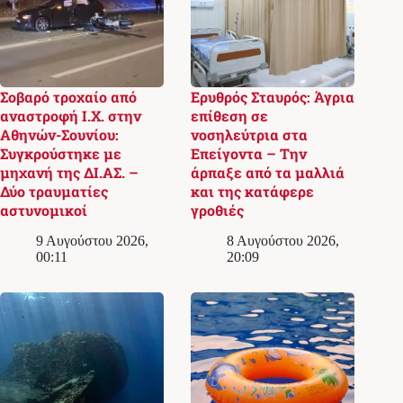
Σοβαρό τροχαίο από
Ερυθρός Σταυρός: Άγρια
αναστροφή Ι.Χ. στην
επίθεση σε
Αθηνών-Σουνίου:
νοσηλεύτρια στα
Συγκρούστηκε με
Επείγοντα – Την
μηχανή της ΔΙ.ΑΣ. –
άρπαξε από τα μαλλιά
Δύο τραυματίες
και της κατάφερε
αστυνομικοί
γροθιές
9 Αυγούστου 2026,
8 Αυγούστου 2026,
00:11
20:09