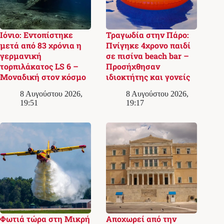
Ιόνιο: Εντοπίστηκε
Τραγωδία στην Πάρο:
μετά από 83 χρόνια η
Πνίγηκε 4χρονο παιδί
γερμανική
σε πισίνα beach bar –
τορπιλάκατος LS 6 –
Προσήχθησαν
Μοναδική στον κόσμο
ιδιοκτήτης και γονείς
8 Αυγούστου 2026,
8 Αυγούστου 2026,
19:51
19:17
Φωτιά τώρα στη Μικρή
Αποχωρεί από την