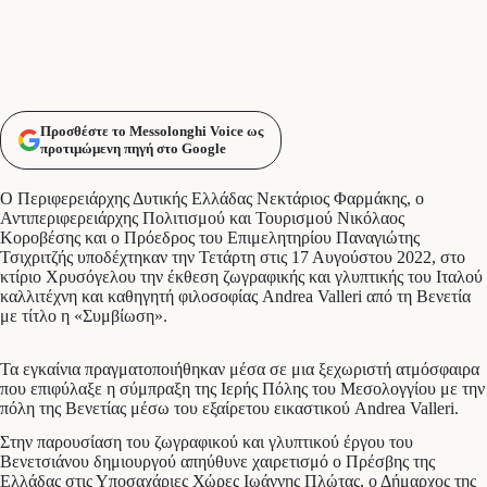
Προσθέστε το Messolonghi Voice ως
προτιμώμενη πηγή στο Google
Ο Περιφερειάρχης Δυτικής Ελλάδας Νεκτάριος Φαρμάκης, ο
Αντιπεριφερειάρχης Πολιτισμού και Τουρισμού Νικόλαος
Κοροβέσης και ο Πρόεδρος του Επιμελητηρίου Παναγιώτης
Τσιχριτζής υποδέχτηκαν την Τετάρτη στις 17 Αυγούστου 2022, στο
κτίριο Χρυσόγελου την έκθεση ζωγραφικής και γλυπτικής του Ιταλού
καλλιτέχνη και καθηγητή φιλοσοφίας Andrea Valleri από τη Βενετία
με τίτλο η «Συμβίωση».
Τα εγκαίνια πραγματοποιήθηκαν μέσα σε μια ξεχωριστή ατμόσφαιρα
που επιφύλαξε η σύμπραξη της Ιερής Πόλης του Μεσολογγίου με την
πόλη της Βενετίας μέσω του εξαίρετου εικαστικού Andrea Valleri.
Στην παρουσίαση του ζωγραφικού και γλυπτικού έργου του
Βενετσιάνου δημιουργού απηύθυνε χαιρετισμό ο Πρέσβης της
Ελλάδας στις Υποσαχάριες Χώρες Ιωάννης Πλώτας, ο Δήμαρχος της