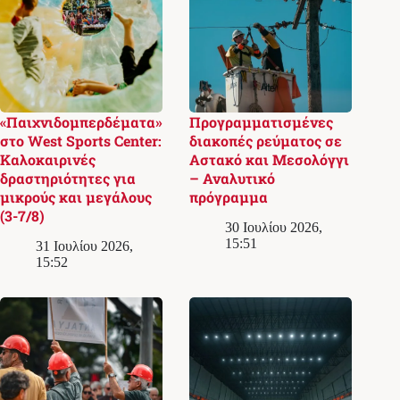
«Παιχνιδομπερδέματα»
Προγραμματισμένες
στο West Sports Center:
διακοπές ρεύματος σε
Καλοκαιρινές
Αστακό και Μεσολόγγι
δραστηριότητες για
– Αναλυτικό
μικρούς και μεγάλους
πρόγραμμα
(3-7/8)
30 Ιουλίου 2026,
15:51
31 Ιουλίου 2026,
15:52