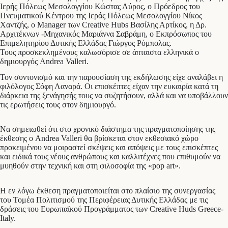
Ιερής Πόλεως Μεσολογγίου Κώστας Λύρος, ο Πρόεδρος του
Πνευματικού Κέντρου της Ιεράς Πόλεως Μεσολογγίου Νίκος
Χαντζής, ο Manager των Creative Hubs Βασίλης Αρτίκος, η Δρ.
Αρχιτέκνων -Μηχανικός Μαριάννα Σαβράμη, ο Εκπρόσωπος του
Επιμελητηρίου Δυτικής Ελλάδας Γιώργος Ρόμπολας.
Τους προσκεκλημένους καλωσόρισε σε άπταιστα ελληνικά ο
δημιουργός Andrea Valleri.
Τον συντονισμό και την παρουσίαση της εκδήλωσης είχε αναλάβει η
φιλόλογος Σόφη Λαναρά. Οι επισκέπτες είχαν την ευκαιρία κατά τη
διάρκεια της ξενάγησής τους να συζητήσουν, αλλά και να υποβάλλουν
τις ερωτήσεις τους στον δημιουργό.
Να σημειωθεί ότι στο χρονικό διάστημα της πραγματοποίησης της
έκθεσης ο Andrea Valleri θα βρίσκεται στον εκθεσιακό χώρο
προκειμένου να μοιραστεί σκέψεις και απόψεις με τους επισκέπτες
και ειδικά τους νέους ανθρώπους και καλλιτέχνες που επιθυμούν να
μυηθούν στην τεχνική και στη φιλοσοφία της «pop art».
Η εν λόγω έκθεση πραγματοποιείται στο πλαίσιο της συνεργασίας
του Τομέα Πολιτισμού της Περιφέρειας Δυτικής Ελλάδας με τις
δράσεις του Ευρωπαϊκού Προγράμματος των Creative Huds Greece-
Italy.