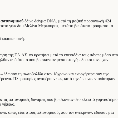
υ
αστυνομικού
έδινε δείγμα DNA, μετά τη μαζική προσαγωγή 424
κλειστό γήπεδο «Μελίνα Μερκούρη», μετά το βαρύτατο τραυματισμό
ί κάποια ποινή.
νηση της ΕΛ.ΑΣ. να κρατήσει μετά τα επεισόδια τους πάντες μέσα στο
οήλθαν από άτομα που βρίσκονταν μέσα στο γήπεδο και τον είχαν
ου – έδωσαν τη φωτοβολίδα στον 18χρονο και ενορχήστρωσαν την
 έρευνα. Πληροφορίες αναφέρουν πως κατά την έρευνα εντοπίστηκαν
ς τις αστυνομικές δυνάμεις που βρίσκονταν στο κλειστό γυμναστήριο
ο γήπεδο.
ρονο, όπως είπε στους αστυνομικούς που τον ανέκριναν, έδωσαν μία