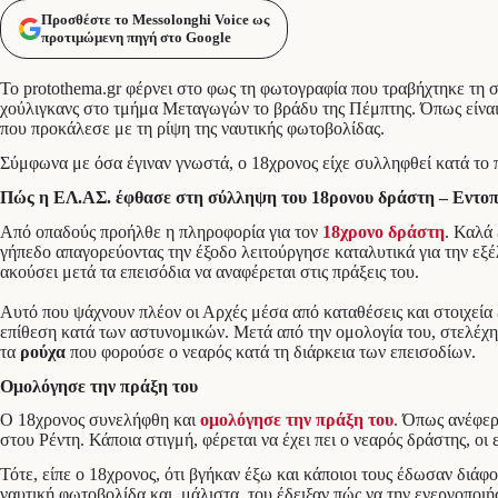
Προσθέστε το Messolonghi Voice ως
προτιμώμενη πηγή στο Google
To protothema.gr φέρνει στο φως τη φωτογραφία που τραβήχτηκε τη 
χούλιγκανς στο τμήμα Μεταγωγών το βράδυ της Πέμπτης. Όπως είναι
που προκάλεσε με τη ρίψη της ναυτικής φωτοβολίδας.
Σύμφωνα με όσα έγιναν γνωστά, ο 18χρονος είχε συλληφθεί κατά το πα
Πώς η ΕΛ.ΑΣ. έφθασε στη σύλληψη του 18ρονου δράστη – Εντοπ
Από οπαδούς προήλθε η πληροφορία για τον
18χρονο δράστη
. Καλά 
γήπεδο απαγορεύοντας την έξοδο λειτούργησε καταλυτικά για την εξέ
ακούσει μετά τα επεισόδια να αναφέρεται στις πράξεις του.
Αυτό που ψάχνουν πλέον οι Αρχές μέσα από καταθέσεις και στοιχεία
επίθεση κατά των αστυνομικών. Μετά από την ομολογία του, στελέχη
τα
ρούχα
που φορούσε ο νεαρός κατά τη διάρκεια των επεισοδίων.
Ομολόγησε την πράξη του
O 18χρονος συνελήφθη και
ομολόγησε την πράξη του
. Όπως ανέφερ
στου Ρέντη. Κάποια στιγμή, φέρεται να έχει πει ο νεαρός δράστης, οι
Τότε, είπε ο 18χρονος, ότι βγήκαν έξω και κάποιοι τους έδωσαν διά
ναυτική φωτοβολίδα και, μάλιστα, του έδειξαν πώς να την ενεργοποιή