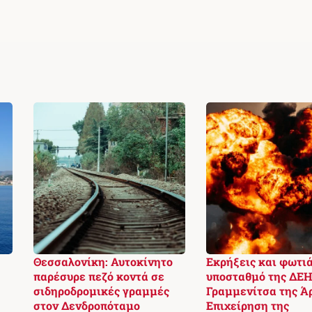
Θεσσαλονίκη: Αυτοκίνητο
Εκρήξεις και φωτιά
παρέσυρε πεζό κοντά σε
υποσταθμό της ΔΕΗ
σιδηροδρομικές γραμμές
Γραμμενίτσα της Ά
στον Δενδροπόταμο
Επιχείρηση της