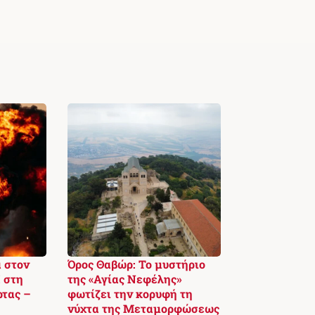
 στον
Όρος Θαβώρ: Το μυστήριο
 στη
της «Αγίας Νεφέλης»
ρτας –
φωτίζει την κορυφή τη
νύχτα της Μεταμορφώσεως