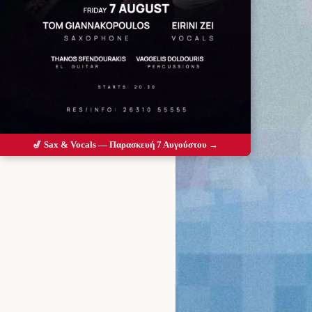
🎷 Sax & Vocals — Παρασκευή 7 Αυγούστου →