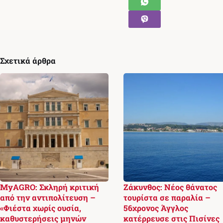
Σχετικά άρθρα
MyAGRO: Σκληρή κριτική
Ζάκυνθος: Νέος θάνατος
από την αντιπολίτευση –
τουρίστα σε παραλία –
«Φιέστα χωρίς ουσία,
56χρονος Άγγλος
καθυστερήσεις μηνών
κατέρρευσε στις Πισίνες