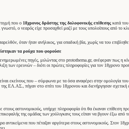
στιγμή που ο
18χρονος δράστης της δολοφονικής επίθεσης
κατά το
 γνωστό, ο νεαρός είχε προσαχθεί μαζί με τους υπολοίπους από το 
ρελθόν, όταν ήταν ανήλικος, για οπαδική βία, χωρίς να του επιβληθε
ίστηκαν τα ρούχα που φoρούσε
ενημερωμένες πηγές, μιλώντας στο protothema.gr, ανέφεραν πως η κί
λιξη των ερευνών – διότι οι πρώτες πληροφορίες για τον 18χρονο πρ
 είναι εκείνους που – σύμφωνα με τα όσα αναφέρει στην ομολογία τ
 της ΕΛ.ΑΣ., πήγαν στο σπίτι του 18χρονου και διενήργησαν σχετική
ε στους αστυνομικούς, υπήρχε πληροφορία ότι θα έκαναν επίθεση προ
 επικεφαλής της ομάδας των χούλιγκανς τους είπαν να βγουν έξω από τ
φορα αντικείμενα που πέταξαν αργότερα στους αστυνομικούς. Στον 18χ
σει.