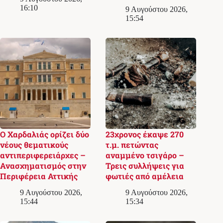
16:10
9 Αυγούστου 2026,
15:54
Ο Χαρδαλιάς ορίζει δύο
23χρονος έκαψε 270
νέους θεματικούς
τ.μ. πετώντας
αντιπεριφερειάρχες –
αναμμένο τσιγάρο –
Ανασχηματισμός στην
Τρεις συλλήψεις για
Περιφέρεια Αττικής
φωτιές από αμέλεια
9 Αυγούστου 2026,
9 Αυγούστου 2026,
15:44
15:34