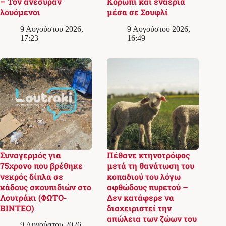
– Τον ανέσυραν
Κορωπί και εναέρια
λουόμενοι
μέσα σε Σουφλί
9 Αυγούστου 2026,
9 Αυγούστου 2026,
17:23
16:49
Συναγερμός για
Πέθανε κτηνοτρόφος
75χρονο που βρέθηκε
μετά τη θανάτωση του
νεκρός δίπλα σε
κοπαδιού του λόγω
κάδους σκουπιδιών στο
αφθώδους πυρετού –
Λουτράκι (ΦΩΤΟ-
Δεν κατάφερε να
ΒΙΝΤΕΟ)
διαχειριστεί την
απώλεια των ζώων του
9 Αυγούστου 2026,