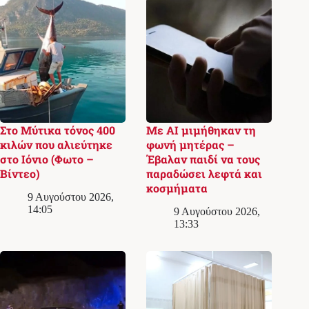
Στο Μύτικα τόνος 400
Με AI μιμήθηκαν τη
κιλών που αλιεύτηκε
φωνή μητέρας –
στο Ιόνιο (Φωτο –
Έβαλαν παιδί να τους
Βίντεο)
παραδώσει λεφτά και
κοσμήματα
9 Αυγούστου 2026,
14:05
9 Αυγούστου 2026,
13:33