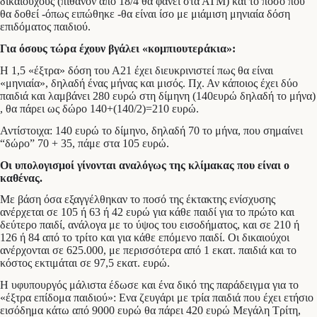
δικαιούχους (πιθανόν από 18/4 θα φανεί στα ΑΤΜ) και το ποσό που
θα δοθεί -όπως ειπώθηκε -θα είναι ίσο με μιάμιση μηνιαία δόση
επιδόματος παιδιού.
Για όσους τώρα έχουν βγάλει «κομπιουτεράκια»:
Η 1,5 «έξτρα» δόση του Α21 έχει διευκρινιστεί πως θα είναι
«μηνιαία», δηλαδή ένας μήνας και μισός. Πχ. Αν κάποιος έχει δύο
παιδιά και λαμβάνει 280 ευρώ στη δίμηνη (140ευρώ δηλαδή το μήνα)
, θα πάρει ως δώρο 140+(140/2)=210 ευρώ.
Αντίστοιχα: 140 ευρώ το δίμηνο, δηλαδή 70 το μήνα, που σημαίνει
“δώρο” 70 + 35, πάμε στα 105 ευρώ.
Οι υπολογισμοί γίνονται αναλόγως της κλίμακας που είναι ο
καθένας.
Με βάση όσα εξαγγέλθηκαν το ποσό της έκτακτης ενίσχυσης
ανέρχεται σε 105 ή 63 ή 42 ευρώ για κάθε παιδί για το πρώτο και
δεύτερο παιδί, ανάλογα με το ύψος του εισοδήματος, και σε 210 ή
126 ή 84 από το τρίτο και για κάθε επόμενο παιδί. Οι δικαιούχοι
ανέρχονται σε 625.000, με περισσότερα από 1 εκατ. παιδιά και το
κόστος εκτιμάται σε 97,5 εκατ. ευρώ.
Η υφυπουργός μάλιστα έδωσε και ένα δικό της παράδειγμα για το
«έξτρα επίδομα παιδιού»: Eνα ζευγάρι με τρία παιδιά που έχει ετήσιο
εισόδημα κάτω από 9000 ευρώ θα πάρει 420 ευρώ Μεγάλη Τρίτη,