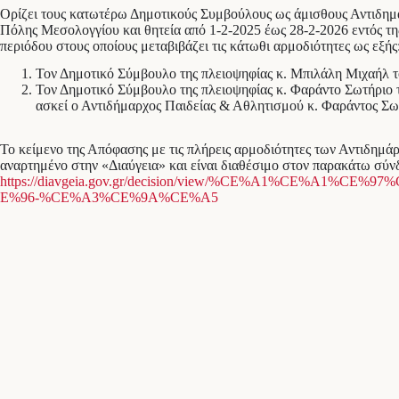
Ορίζει τους κατωτέρω Δημοτικούς Συμβούλους ως άμισθους Αντιδημ
Πόλης Μεσολογγίου και θητεία από 1-2-2025 έως 28-2-2026 εντός τη
περιόδου στους οποίους μεταβιβάζει τις κάτωθι αρμοδιότητες ως εξής
Τον Δημοτικό Σύμβουλο της πλειοψηφίας κ. Μπιλάλη Μιχαήλ 
Τον Δημοτικό Σύμβουλο της πλειοψηφίας κ. Φαράντο Σωτήριο 
ασκεί ο Αντιδήμαρχος Παιδείας & Αθλητισμού κ. Φαράντος Σωτ
Το κείμενο της Απόφασης με τις πλήρεις αρμοδιότητες των Αντιδημά
αναρτημένο στην «Διαύγεια» και είναι διαθέσιμο στον παρακάτω σύν
https://diavgeia.gov.gr/decision/view/%CE%A1%CE%A1%C
E%96-%CE%A3%CE%9A%CE%A5