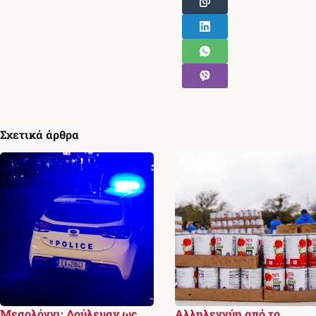
Σχετικά άρθρα
Μεσολόγγι: Δούλευαν ως
Αλληλεγγύη από το