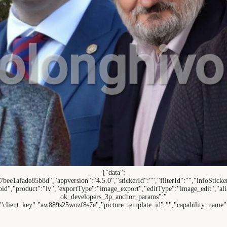
{"data":
ee1afade85b8d","appversion":"4.5.0","stickerId":"","filterId":"","infoSticke
oid","product":"lv","exportType":"image_export","editType":"image_edit","alia
ok_developers_3p_anchor_params":"
,"client_key":"aw889s25wozf8s7e","picture_template_id":"","capability_name"