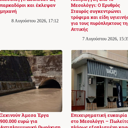
παρκαδόροι και έκλεψαν
Μεσολόγγι: Ο Ερυθρός
μηχανή
Σταυρός συγκεντρώνει
τρόφιμα και είδη υγιεινή
8 Αυγούστου 2026, 17:12
για τους πυρόπληκτους τη
Αττικής
7 Αυγούστου 2026, 15:3
Ξεκινούν Άμεσα Έργα
Επιχειρηματική ευκαιρία
900.000 ευρώ για
στο Μεσολόγγι – Πωλείτ
Αντιπλημμυρική Θωράκιση
πλήρως εξοπλισμένο καφ