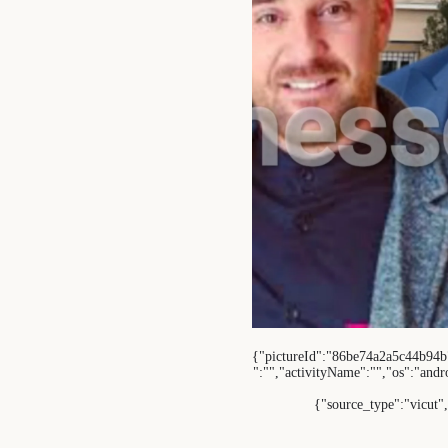
{"pictureId":"86be74a2a5c44b94b7b
":"","activityName":"","os":"andr
{"source_type":"vicut"