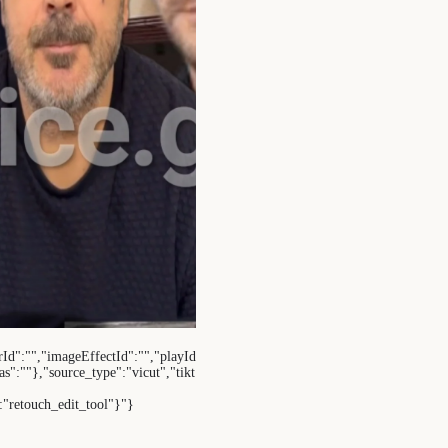
rId":"","imageEffectId":"","playId
s":""},"source_type":"vicut","tikt
:"retouch_edit_tool"}"}