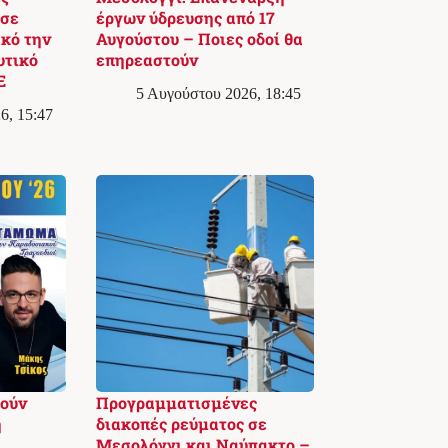
 σε
έργων ύδρευσης από 17
κό την
Αυγούστου – Ποιες οδοί θα
υτικό
επηρεαστούν
Ε
5 Αυγούστου 2026, 18:45
6, 15:47
γούν
Προγραμματισμένες
ή
διακοπές ρεύματος σε
Μεσολόγγι και Ναύπακτο –