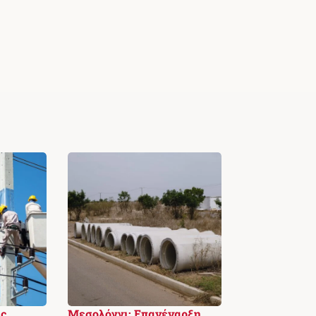
ς
Μεσολόγγι: Επανέναρξη