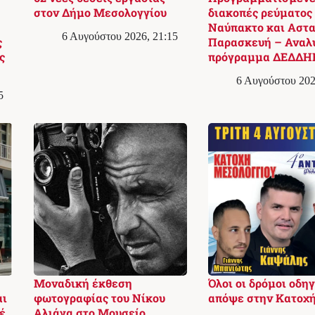
στον Δήμο Μεσολογγίου
διακοπές ρεύματος
Ναύπακτο και Αστα
6 Αυγούστου 2026, 21:15
ς
Παρασκευή – Αναλ
ς
πρόγραμμα ΔΕΔΔΗ
6 Αυγούστου 202
5
Μοναδική έκθεση
Όλοι οι δρόμοι οδη
αι
φωτογραφίας του Νίκου
απόψε στην Κατοχ
έ
Αλιάγα στο Μουσείο