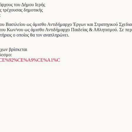
άρχους του Δήμου Ιερής
ς τρέχουσας δημοτικής
:
του Βασιλείου ως άμισθο Αντιδήμαρχο Έργων και Στρατηγικού Σχεδι
του Κων/νου ως άμισθο Αντιδήμαρχο Παιδείας & Αθλητισμού. Σε πε
ήριος ο οποίος θα τον αναπληρώνει.
ρχων βρίσκεται
δεσμο:
E%97%CE%92%CE%A9%CE%A1%C