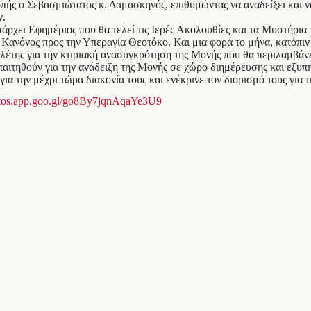
οπής ο Σεβασμιώτατος κ. Δαμασκηνός, επιθυμώντας να αναδείξει και 
ν.
ρχει Εφημέριος που θα τελεί τις Ιερές Ακολουθίες και τα Μυστήρια 
Κανόνος προς την Υπεραγία Θεοτόκο. Και μια φορά το μήνα, κατόπιν
λέτης για την κτιριακή ανασυγκρότηση της Μονής που θα περιλαμβάνε
παιτηθούν για την ανάδειξη της Μονής σε χώρο διημέρευσης και εξυ
α την μέχρι τώρα διακονία τους και ενέκρινε τον διορισμό τους για τ
hotos.app.goo.gl/go8By7jqnAqaYe3U9