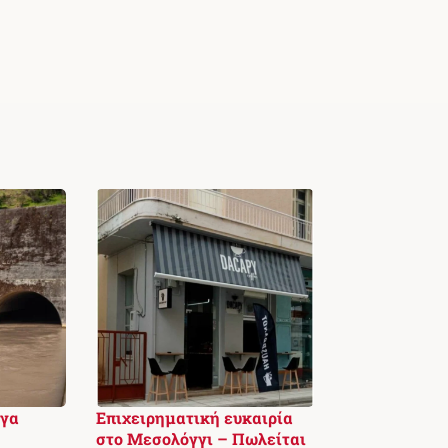
ργα
Επιχειρηματική ευκαιρία
στο Μεσολόγγι – Πωλείται