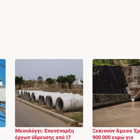
Μεσολόγγι: Επανέναρξη
Ξεκινούν Άμεσα Έ
έργων ύδρευσης από 17
900.000 ευρώ για