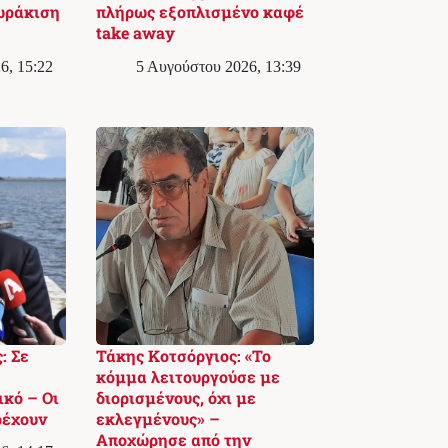
ωράκιση
πλήρως εξοπλισμένο καφέ
take away
6, 15:22
5 Αυγούστου 2026, 13:39
: Σε
Τάκης Κοτσόργιος: «Το
κόμμα λειτουργούσε με
ικό – Οι
διορισμένους, όχι με
ρέχουν
εκλεγμένους» –
Αποχώρησε από την