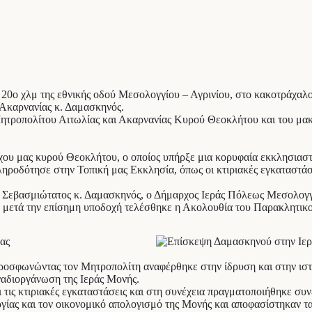
20ο χλμ της εθνικής οδού Μεσολογγίου – Αγρινίου, στο κακοτράχαλ
 Ακαρνανίας κ. Δαμασκηνός.
 Μητροπολίτου Αιτωλίας και Ακαρνανίας Κυρού Θεοκλήτου και του μ
ου μας κυρού Θεοκλήτου, ο οποίος υπήρξε μια κορυφαία εκκλησιαστι
ηροδότησε στην Τοπική μας Εκκλησία, όπως οι κτιριακές εγκαταστάσε
ο Σεβασμιώτατος κ. Δαμασκηνός, ο Δήμαρχος Ιεράς Πόλεως Μεσολογγί
υ μετά την επίσημη υποδοχή τελέσθηκε η Ακολουθία του Παρακλητικ
ροσφωνώντας τον Μητροπολίτη αναφέρθηκε στην ίδρυση και στην ιστ
αναδιοργάνωση της Ιεράς Μονής.
ις κτιριακές εγκαταστάσεις και στη συνέχεια πραγματοποιήθηκε συνε
γίας και τον οικονομικό απολογισμό της Μονής και αποφασίστηκαν τα