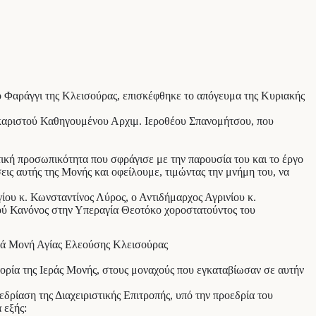
ο Φαράγγι της Κλεισούρας, επισκέφθηκε το απόγευμα της Κυριακής
ακαριστού Καθηγουμένου Αρχιμ. Ιεροθέου Σπανομήτσου, που
κή προσωπικότητα που σφράγισε με την παρουσία του και το έργο
ις αυτής της Μονής και οφείλουμε, τιμώντας την μνήμη του, να
ου κ. Κωνσταντίνος Λύρος, ο Αντιδήμαρχος Αγρινίου κ.
ού Κανόνος στην Υπεραγία Θεοτόκο χοροστατούντος του
ορία της Ιεράς Μονής, στους μοναχούς που εγκαταβίωσαν σε αυτήν
δρίαση της Διαχειριστικής Επιτροπής, υπό την προεδρία του
 εξής: