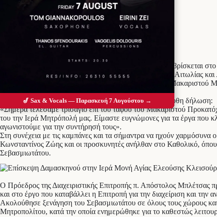
Προσθέστε το Messolonghi Voice ως
προτιμώμενη πηγή στο Google
Την Ιερά Μονή Ζωοδόχου Πηγής, Αγίας Ελεούσης που βρίσκεται στο 
18ης Δεκεμβρίου 2022 ο Σεβασμιώτατος Μητροπολίτης Αιτωλίας και
Κατά την άφιξή του τέλεσε τρισάγιο στους τάφους του Μακαριστού
βρίσκονται στον περίβολο της Μονής.
Μετά το τρισάγιο ο Σεβασμιώτατος προέβη στην ακόλουθη δήλωση:
🎷 Sax & Vocals — Παρασκευή 7 Αυγούστου →
«Σήμερα τελέσαμε τρισάγιο επί του τάφου του Μακαριστού Προκατόχ
του την Ιερά Μητρόπολή μας. Είμαστε ευγνώμονες για τα έργα που κλ
αγωνιστούμε για την συντήρησή τους».
Στη συνέχεια με τις καμπάνες και τα σήμαντρα να ηχούν χαρμόσυνα 
Κωνσταντίνος Ζώης και οι προσκυνητές ανήλθαν στο Καθολικό, όπο
Σεβασμιωτάτου.
Ο Πρόεδρος της Διαχειριστικής Επιτροπής π. Απόστολος Μπλέτσας π
και στο έργο που καταβάλλει η Επιτροπή για την διαχείριση και την 
Ακολούθησε ξενάγηση του Σεβασμιωτάτου σε όλους τους χώρους και τ
Μητροπολίτου, κατά την οποία ενημερώθηκε για το καθεστώς λειτουρ