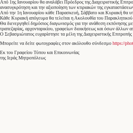
Από 1ης Ιανουαρίου θα αναλάβει Πρόεδρος της Διαχειριστικής Επιτρ
ανασυγκρότηση και την αξιοποίηση των κτιριακών της εγκαταστάσεω
Από την 1η Ιανουαρίου κάθε Παρασκευή, Σάββατο και Κυριακή θα υπά
Κάθε Κυριακή απόγευμα θα τελείται η Ακολουθία του Παρακλητικού 
Θα διενεργηθεί δημόσιος διαγωνισμός για την ανάθεση εκπόνησης με
τραπεζαρίας, αρχονταρικίου, γραφείων διοικήσεως και όσων άλλων α
Ο Σεβασμιώτατος ευχαρίστησε τα μέλη της Διαχειριστικής Επιτροπής γι
Μπορείτε να δείτε φωτογραφίες στον ακόλουθο σύνδεσμο
https://p
Εκ του Γραφείου Τύπου και Επικοινωνίας
της Ιεράς Μητροπόλεως