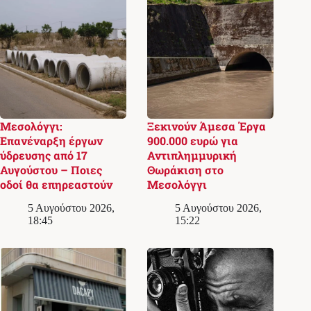
Μεσολόγγι:
Ξεκινούν Άμεσα Έργα
Επανέναρξη έργων
900.000 ευρώ για
ύδρευσης από 17
Αντιπλημμυρική
Αυγούστου – Ποιες
Θωράκιση στο
οδοί θα επηρεαστούν
Μεσολόγγι
5 Αυγούστου 2026,
5 Αυγούστου 2026,
18:45
15:22