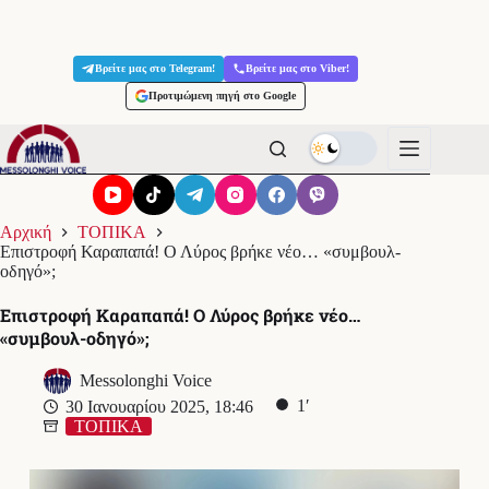
Μετάβαση
στο
Βρείτε μας στο Telegram!
Βρείτε μας στο Viber!
περιεχόμενο
Προτιμώμενη πηγή στο Google
Αρχική
ΤΟΠΙΚΑ
Επιστροφή Καραπαπά! Ο Λύρος βρήκε νέο… «συμβουλ-
οδηγό»;
Επιστροφή Καραπαπά! Ο Λύρος βρήκε νέο…
«συμβουλ-οδηγό»;
Messolonghi Voice
1′
30 Ιανουαρίου 2025, 18:46
ΤΟΠΙΚΑ