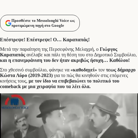
Προσθέστε το Messolonghi Voice ως
προτιμώμενη πηγή στο Google
Επέστρεψε! Επέστρεψε! Ο… Καραπαπάς!
Μετά την παραίτηση της Περσεφόνης Μελαχρή, ο
Γιώργος
Καραπαπάς
ανέλαβε και πάλι τη θέση του στο Δημοτικό Συμβούλιο,
και η επανεμφάνιση του δεν ήταν ακριβώς ήσυχη… Καθόλου!
Στο χθεσινό συμβούλιο, φάνηκε να
«καθοδηγεί»
τον
τεως δήμαρχο
Κώστα Λύρο (2019-2023)
για το πώς θα κινηθούν στις επόμενες
κινήσεις τους,
με τον ίδιο να επιβεβαιώνει το πολιτικό του
comeback με μια χειραψία που τα λέει όλα.