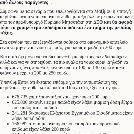
από άλλους παράγοντες
».
Σύμφωνα με τα σενάρια που επεξεργάζονται στο Μαξίμου η επιταγή
ακρίβειας αναμένεται να ανακοινωθεί μεταξύ άλλων μέτρων στήριξης
από τον πρωθυπουργό Κυριάκο Μητσοτάκη στη ΔΕΘ
και θα αφορά
τόσο τα χαμηλότερα εισοδήματα όσο και ένα τμήμα της μεσαίας
τάξης.
Στα σενάρια που επεξεργάζονται σοβαρά στο οικονομικό επιτελείο
είναι να μην είναι ενιαίο το ποσό, για όλους δηλαδή τα 200 ευρώ.
Και αυτό όχι μόνο για να διευρυνθεί η περίμετρος των δικαιούχων,
αλλά και για να στηριχθούν τα πιο ευάλωτα νοικοκυριά. Δηλαδή να
υπάρχουν ζώνες που θα ξεκινούν από τα 100 με 130 ευρώ και θα
φτάνουν μέχρι τα 200 με 250 ευρώ.
Υπενθυμίζεται ότι έκτακτο επίδομα για την αντιμετώπιση της
ακρίβειας είχε δοθεί και πέρυσι το Πάσχα στις εξής κατηγορίες:
676.735 χαμηλοσυνταξιούχοι είχαν πάρει 200 ευρώ
625.000 οικογένειες με παιδιά είχαν λάβει μιάμιση δόση έξτρα
του επιδόματος παιδιού
241.281 δικαιούχοι Ελάχιστου Εγγυημένου Εισοδήματος είχαν
λάβει διπλή δόση
166.982 άτομα με αναπηρία που εισπράττουν προνοιακό
επίδομα είχαν λάβει 200 ευρώ