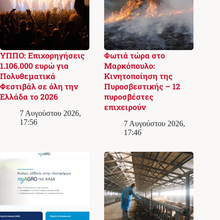
ΥΠΠΟ: Επιχορηγήσεις
Φωτιά τώρα στο
1.106.000 ευρώ για
Μαρκόπουλο:
Πολυθεματικά
Κινητοποίηση της
Φεστιβάλ σε όλη την
Πυροσβεστικής – 12
Ελλάδα το 2026
πυροσβέστες
επιχειρούν
7 Αυγούστου 2026,
17:56
7 Αυγούστου 2026,
17:46