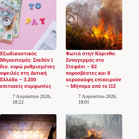
Εξωδικαστικός
Φωτιά στην Κόρινθο:
Μηχανισμός: Σχεδόν 1
Συναγερμός στο
δισ. ευρώ ρυθμισμένες
Στεφάνι – 82
οφειλές στη Δυτική
πυροσβέστες και 8
Ελλάδα – 3.200
αεροσκάφη επιχειρούν
επιτυχείς συμφωνίες
– Μήνυμα από το 112
7 Αυγούστου 2026,
7 Αυγούστου 2026,
18:22
18:01