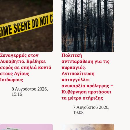
Συναγερμός στον
Πολιτική
Λυκαβηττό: Βρέθηκε
αντιπαράθεση για τις
σορός σε σπηλιά κοντά
πυρκαγιές:
στους Αγίους
Αντιπολίτευση
Ισιδώρους
καταγγέλλει
ανυπαρξία πρόληψης –
8 Αυγούστου 2026,
Κυβέρνηση προτάσσει
15:16
τα μέτρα στήριξης
7 Αυγούστου 2026,
19:08