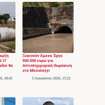
ναρξη
Ξεκινούν Άμεσα Έργα
ό 17
900.000 ευρώ για
οδοί θα
Αντιπλημμυρική Θωράκιση
στο Μεσολόγγι
6, 18:45
5 Αυγούστου 2026, 15:22