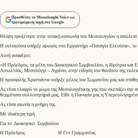
Προσθέστε το Messolonghi Voice ως
προτιμώμενη πηγή στο Google
Θλίψη προξένησε στην τοπική κοινωνία του Μεσολογγίου η απώλεια
Η εκλιπούσα υπήρξε αρωγός στο Εργαστήρι «Παναγία Ελεούσα», το
Αυτή αναφέρει:
«Η Πρόεδρος, τα μέλη του Διοικητικού Συμβουλίου, η Ιδρύτρια και
Αιτωλ/νίας, Μεσολόγγι – Αγρίνιο, στην είδηση του θανάτου της εκ
Η προσφιλής Χριστιάννα υπήρξε μέλος του Σωματείου μας και στάθη
Ας είναι ελαφρύ το χώμα της Μεσολογγίτικης γης που σκεπάζει την α
θερμότατα συλλυπητήριά μας. Είθε η Παναγία μας η Υπερευλογημένη να
Ας είναι αιωνία η μνήμη της.
Με ιδιαίτερη τιμή
Για το Διοικητικό Συμβούλιο
Η Πρόεδρος Η Γεν Γραμματέας