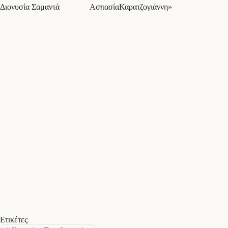
Διονυσία Σαμαντά ΑσπασίαΚαρατζογιάννη»
Ετικέτες