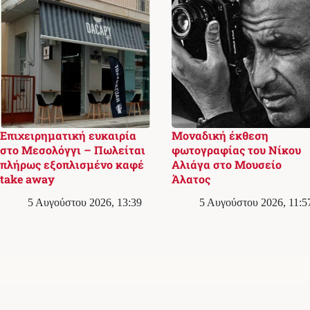
Επιχειρηματική ευκαιρία
Μοναδική έκθεση
στο Μεσολόγγι – Πωλείται
φωτογραφίας του Νίκου
πλήρως εξοπλισμένο καφέ
Αλιάγα στο Μουσείο
take away
Άλατος
5 Αυγούστου 2026, 13:39
5 Αυγούστου 2026, 11:5