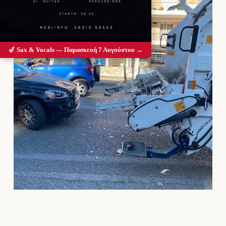
🎷 Sax & Vocals — Παρασκευή 7 Αυγούστου →