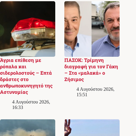
Άγρια επίθεση με
ΠΑΣΟΚ: Τρίμηνη
ρόπαλα και
διαγραφή για τον Γάκη
σιδερολοστούς – Επτά
– Στα «μαλακά» ο
δράστες στο
Ζήσιμος
ανθρωποκυνηγητό της
4 Αυγούστου 2026,
Αστυνομίας
15:51
4 Αυγούστου 2026,
16:33