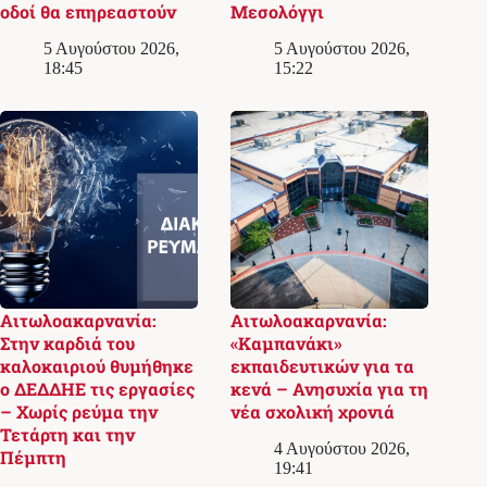
οδοί θα επηρεαστούν
Μεσολόγγι
5 Αυγούστου 2026,
5 Αυγούστου 2026,
18:45
15:22
Αιτωλοακαρνανία:
Αιτωλοακαρνανία:
Στην καρδιά του
«Καμπανάκι»
καλοκαιριού θυμήθηκε
εκπαιδευτικών για τα
ο ΔΕΔΔΗΕ τις εργασίες
κενά – Ανησυχία για τη
– Χωρίς ρεύμα την
νέα σχολική χρονιά
Τετάρτη και την
4 Αυγούστου 2026,
Πέμπτη
19:41