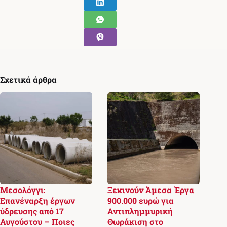
Σχετικά άρθρα
Μεσολόγγι:
Ξεκινούν Άμεσα Έργα
Επανέναρξη έργων
900.000 ευρώ για
ύδρευσης από 17
Αντιπλημμυρική
Αυγούστου – Ποιες
Θωράκιση στο