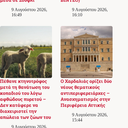
9 Αυγούστου 2026,
9 Αυγούστου 2026,
16:49
16:10
Πέθανε κτηνοτρόφος
Ο Χαρδαλιάς ορίζει δύο
μετά τη θανάτωση του
νέους θεματικούς
κοπαδιού του λόγω
αντιπεριφερειάρχες –
αφθώδους πυρετού –
Ανασχηματισμός στην
Δεν κατάφερε να
Περιφέρεια Αττικής
διαχειριστεί την
9 Αυγούστου 2026,
απώλεια των ζώων του
15:44
9 Αυγούστου 2026,