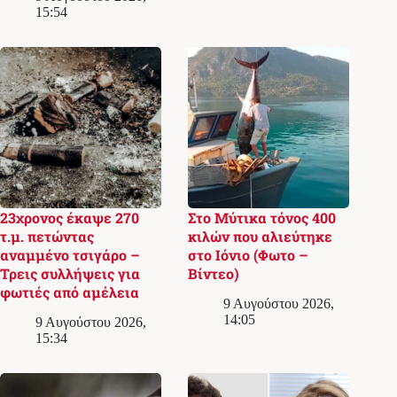
15:54
23χρονος έκαψε 270
Στο Μύτικα τόνος 400
τ.μ. πετώντας
κιλών που αλιεύτηκε
αναμμένο τσιγάρο –
στο Ιόνιο (Φωτο –
Τρεις συλλήψεις για
Βίντεο)
φωτιές από αμέλεια
9 Αυγούστου 2026,
14:05
9 Αυγούστου 2026,
15:34