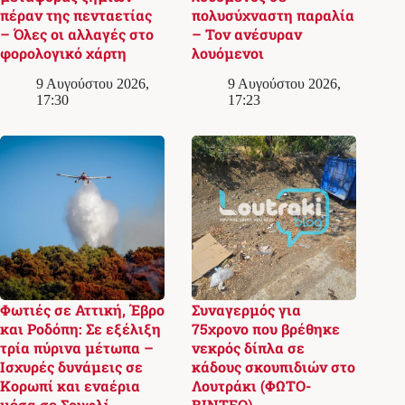
πέραν της πενταετίας
πολυσύχναστη παραλία
– Όλες οι αλλαγές στο
– Τον ανέσυραν
φορολογικό χάρτη
λουόμενοι
9 Αυγούστου 2026,
9 Αυγούστου 2026,
17:30
17:23
Φωτιές σε Αττική, Έβρο
Συναγερμός για
και Ροδόπη: Σε εξέλιξη
75χρονο που βρέθηκε
τρία πύρινα μέτωπα –
νεκρός δίπλα σε
Ισχυρές δυνάμεις σε
κάδους σκουπιδιών στο
Κορωπί και εναέρια
Λουτράκι (ΦΩΤΟ-
μέσα σε Σουφλί
ΒΙΝΤΕΟ)