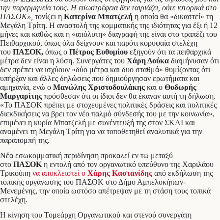
την παρερμηνεία τους. Η εσωστρέφεια δεν ταιριάζει, ούτε ιστορικά στο
ΠΑΣΟΚ»,
τονίζει η
Κατερίνα Μπατζελή
η οποία θα «δικαστεί» τη
Μεγάλη Τρίτη. Η αναστολή της κομματικής της ιδιότητας για έξι ή 12
μήνες και καθώς και η «απόλυτη» διαγραφή της είναι στο τραπέζι του
Πειθαρχικού, όπως όλα δείχνουν και παρότι κορυφαία στελέχη
του
ΠΑΣΟΚ,
όπως ο
Πέτρος Ευθυμίου
εξηγούν ότι τα πειθαρχικά
μέτρα δεν είναι η λύση. Συνεργάτες του
Χάρη Δούκα
διαμήνυσαν ότι
δεν πρέπει να ισχύουν «δύο μέτρα και δυο σταθμά» θυμίζοντας ότι
υπήρξαν και άλλες δηλώσεις που δημιούργησαν ερωτήματα και
αμηχανία, ενώ ο
Μανώλης Χριστοδουλάκης
και ο
Θοδωρής
Μαργαρίτης
πρόσθεσαν ότι οι ίδιοι δεν θα έκαναν αυτή τη δήλωση.
«Το ΠΑΣΟΚ πρέπει με στοχευμένες πολιτικές δράσεις και πολιτικές
διεκδικήσεις να βρει τον νέο παλμό σύνδεσής του με την κοινωνία»,
επιμένει η κυρία Μπατζελή με συνέντευξή της στον ΣΚΑΙ και
αναμένει τη Μεγάλη Τρίτη για να τοποθετηθεί αναλυτικά για την
παραπομπή της.
Νέα εσωκομματική περιδίνηση προκαλεί εν τω μεταξύ
στο
ΠΑΣΟΚ
η εντολή από τον οργανωτικό υπεύθυνο της Χαριλάου
Τρικούπη
να αποκλειστεί ο
Χάρης Καστανίδης
από εκδήλωση της
τοπικής οργάνωσης του ΠΑΣΟΚ στο Δήμο Αμπελοκήπων-
Μενεμένης, την οποία ωστόσο απέτρεψαν με τη στάση τους τοπικά
στελέχη.
Η κίνηση του Τομεάρχη Οργανωτικού και στενού συνεργάτη