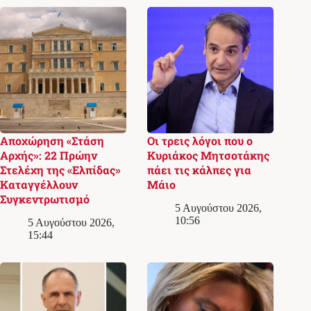
Αποχώρηση «Στάση
Οι τρεις λόγοι που ο
Αρχής»: 22 Πρώην
Κυριάκος Μητσοτάκης
Στελέχη της «Ελπίδας»
πάει τις κάλπες για
Καταγγέλλουν
Μάιο
Συγκεντρωτισμό
5 Αυγούστου 2026,
10:56
5 Αυγούστου 2026,
15:44