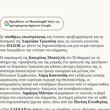
Προσθέστε το Messolonghi Voice ως
προτιμώμενη πηγή στο Google
Σε
συνθήκες εσωστρέφειας
και έντονου προβληματισμού για τη
δυναμική της
Χαριλάου Τρικούπη
προς τις εκλογές κινούνται
στο
ΠΑΣΟΚ
με φόντο τις δημοσκοπήσεις και μια σειρά επιλογών
που δοκιμάζουν την ενότητα του κόμματος.
Η παραπομπή της
Κατερίνας Μπατζελή
στο Πειθαρχικό με το
αίτημα της «προσβολής και της μομφής στο πρόσωπο της προέδρου»
από τη Χαριλάου Τρικούπη για κάποιες άστοχες δηλώσεις της, η
απόπειρα αποκλεισμού του πρώην υπουργού και μέλους του
Πολιτικού Συμβουλίου,
Χάρη Καστανίδη
από εκδήλωση τοπικής
οργάνωσης στην ευρύτερη περιοχή της Θεσσαλονίκης, οι
αποχωρήσεις πρώην και υποψήφιων βουλευτών από το κόμμα καθώς
και οι «προειδοποιητικές» δηλώσεις του κοινοβουλευτικού
εκπροσώπου,
Δημήτρη Μάντζου
περιγράφουν εν πολλοίς το βαρύ
κλίμα στο εσωτερικό του κόμματος, τη στιγμή μάλιστα που σε κάθε
νέα δημοσκόπηση έρχεται τρίτο, πίσω από την
Πλεύση Ελευθερίας.
«Στην
ΕΔΕΚΑΠ
θα δοθούν όλες οι εξηγήσεις για τις δηλώσεις μου και