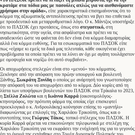
κρατάμε στα πόδια μας με πασούλες απλώς για να αισθανόμαστε
χρήσιμοι στην ομάδα»,
είπε χαρακτηριστικά επισημαίνοντας ότι το
κόμμα της αξιωματικής αντιπολίτευσης πρέπει να βγει πιο επιθετικά
με προοδευτικό και μεταρρυθμιστικό λόγο. Ο κ. Μάντζος υποστήριξε
ότι το ΠΑΣΟΚ έχει προτάσεις, όπως στο
στεγαστικό,
στη
νησιωτικότητα, στην υγεία, στα ασφάλιστρα και πρέπει να τις
αναδεικνύει ώστε να φαίνεται ότι δεν είναι ένα κόμμα διαμαρτυρίας
αλλά ένα κόμμα ευθύνης. Για τα εσωκομματικά του ΠΑΣΟΚ είπε
πως «είχαμε κι εμείς τα δικά μας τελευταία, κάθε οικογένεια έχει
προβλήματα τα οποία πρέπει να τα λύνει αν όχι με αγάπη τουλάχιστον
με ομοψυχία και νομίζω ότι αυτό συμβαίνει».
Οι αποχωρήσεις στελεχών είναι στο «μενού» του κόμματος.
Ξεκίνησε από την απόφαση του πρώην υπουργού και βουλευτή
Ξάνθης
, Σωκράτη Ξυνίδη
ο οποίος με ανάρτησή του γνωστοποίησε
την απόφασή του να αποχωρήσει από το κόμμα. Δύο κυρίες από τη
λίστα των υποψήφιων βουλευτών του ΠΑΣΟΚ στα Τρίκαλα το 2023,
η
Στέλλα Ζολώτα
και η
Ιωάννα Καρρά
(οικονομολόγος-
κτηνοτρόφος, την πρότυπη φάρμα της οποίας είχε επισκεφτεί
προεκλογικά ο κ. Ανδρουλάκης) κούνησαν επίσης το «μαντήλι»
διαφωνώντας με επιλογές της Χαριλάου Τρικούπη, όπως και ο
συντοπίτης τους
Γιώργος Τάκος
, τοπικό στέλεχος του ΠΑΣΟΚ. Η
κυρία Καρρά φέρεται να επικοινώνησε τηλεφωνικά με στελέχη της
Χαριλάου Τρικούπη για να εκφράσει την ενόχλησή της για το γεγονός
ότι το όνομά της εντάχθηκε στο Τομέα Αγροτικής Πολιτικής του