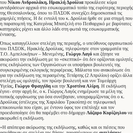
του
Νίκου Ανδρουλάκη, Ηρακλή Δρούλια
προκάλεσε κύμα
αντιδράσεων αρχικά στο εσωκομματικό τοπίο της ευρύτερης περιοχής
της Θεσσαλονίκης, όπου το ΠΑΣΟΚ συνεχίζει δημοσκοπικά τις
χαμηλές πτήσεις. Η δε εντολή του κ. Δρούλια ήρθε σε μια στιγμή που
η παραπομπή της Κατερίνας Μπατζελή στο Πειθαρχικό με βαρύτατες
κατηγορίες ρίχνει και άλλο λάδι στη φωτιά της εσωκομματικής
έντασης.
Όπως καταγγέλλουν στελέχη της περιοχής, ο υπεύθυνος οργανωτικού
του ΠΑΣΟΚ, Ηρακλής Δρούλιας, τηλεφώνησε στον γραμματέα της
Τ.Ο. Αμπελοκήπων – Μενεμένης,
Γιώργο Λαγό
και ζήτησε να
ακυρώσει την εκδήλωση με το «σκεπτικό» ότι δεν ορίζονται ομιλητές
στις εκδηλώσεις των Οργανώσεων οι υποψήφιοι βουλευτές της
συγκεκριμένης εκλογικής περιφέρειας. Μάλιστα του ανακοίνωσε ότι
για την εκδήλωση της περασμένης Τετάρτης (2 Απριλίου) ορίζει άλλα
στελέχη ως ομιλητές, τον πρώην βουλευτή και νυν Τομεάρχη
Υγείας,
Γιώργο Φραγγίδη
και την
Χριστίνα Αλίρη
. Η εκδήλωση
έγινε- στην αρχή δε, ο κ. Γιώργος Λαγός ενημέρωσε τα μέλη της
τοπικής οργάνωσης για όσα συνέβησαν, υπογραμμίζοντας ότι ο κ.
Δρούλιας (στέλεχος της Χαριλάου Τρικούπη) σε τηλεφωνική
επικοινωνία που είχαν, με έντονο ύφος τον επέπληξε και τον
προειδοποίησε ότι θα παρέμβει στο δήμαρχο
Λάζαρο Κυρίζογλου
να
ακυρωθεί η εκδήλωση.
«Η απόπειρα ακύρωσης της εκδήλωσης, καθώς και οι πιέσεις που
ασκήθηκαν σε στελέχη της βάσης, παραπέμπουν σε
αντιλήψεις