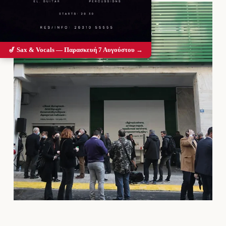
🎷 Sax & Vocals — Παρασκευή 7 Αυγούστου →