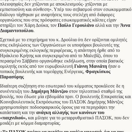
πλειοψηφίες δεν χτίζονται με αποκλεισμούς- χτίζονται με
εμπιστοσύνη και σύνθεση». Υπέρ του σεβασμού στον εσωκομματικό
διάλογο τάχθηκαν με αναρτήσεις τους στελέχη από διάφορες
οργανώσεις που στις πρόσφατες εσωκομματικές κάλπες είχαν
στηρίξει τον Χάρη Δούκα, τον
Παύλο Γερουλάνο
αλλά και την
Άννα
Διαμαντοπούλου
.
Σχετικά με το επιχείρημα του κ. Δρούλια ότι δεν ορίζονται ομιλητές
στις εκδηλώσεις των Οργανώσεων οι υποψήφιοι βουλευτές της
συγκεκριμένης εκλογικής περιφέρειας, η απάντηση ήρθε από το
Ηράκλειο Κρήτης και συγκεκριμένα από το Μαλεβίζι, όπου το
περασμένο Σάββατο οργανώθηκε εκδήλωση, στην οποία βασικός
ομιλητής εκτός από τον ευρωβουλευτή
Γιάννη Μανιάτη
ήταν ο
τοπικός βουλευτής και τομεάρχης Ενέργειας,
Φραγκίσκος
Παρασύρης
Ιδιαίτερη συζήτηση στο εσωτερικό του κόμματος προκάλεσε δε η
συνέντευξη του
Δημήτρη Μάντζου
στον τηλεοπτικό σταθμό της
βουλής, που έδωσε μία εβδομάδα πριν. Ο βουλευτής Επικρατείας και
Κοινοβουλευτικός Εκπρόσωπος του ΠΑΣΟΚ Δημήτρης Μάντζος
χρησιμοποίησε ποδοσφαιρικούς όρους για να περιγράψει την
κατάσταση και την
ανάγκη αλλαγής των κανόνων του
«παιχνιδιού»,
και μίλησε για το μεταρρυθμιστικό ΠΑΣΟΚ, που δεν
μοιάζει με κόμμα διαμαρτυρίας.
«Το ΠΑΣΟΚ πρέπει να πετάξει τη μπάλα μπροστά, όχι να την