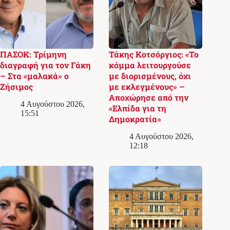
ΠΑΣΟΚ: Τρίμηνη
Τάκης Κοτσόργιος: «Το
διαγραφή για τον Γάκη
κόμμα λειτουργούσε
– Στα «μαλακά» ο
με διορισμένους, όχι
Ζήσιμος
με εκλεγμένους» –
Αποχώρησε από την
4 Αυγούστου 2026,
«Ελπίδα για τη
15:51
Δημοκρατία»
4 Αυγούστου 2026,
12:18