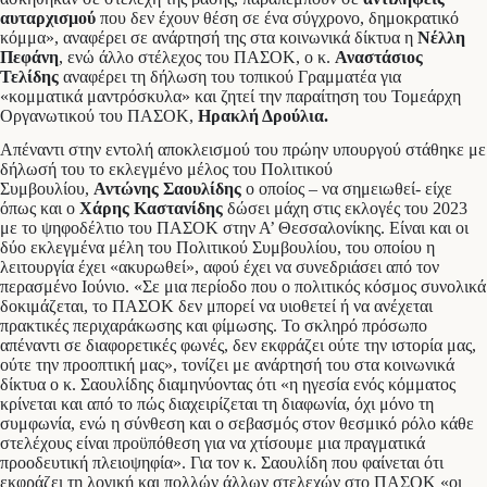
αυταρχισμού
που δεν έχουν θέση σε ένα σύγχρονο, δημοκρατικό
κόμμα», αναφέρει σε ανάρτησή της στα κοινωνικά δίκτυα η
Νέλλη
Πεφάνη
, ενώ άλλο στέλεχος του ΠΑΣΟΚ, ο κ.
Αναστάσιος
Τελίδης
αναφέρει τη δήλωση του τοπικού Γραμματέα για
«κομματικά μαντρόσκυλα» και ζητεί την παραίτηση του Τομεάρχη
Οργανωτικού του ΠΑΣΟΚ,
Ηρακλή Δρούλια.
Απέναντι στην εντολή αποκλεισμού του πρώην υπουργού στάθηκε με
δήλωσή του το εκλεγμένο μέλος του Πολιτικού
Συμβουλίου,
Αντώνης Σαουλίδης
ο οποίος – να σημειωθεί- είχε
όπως και ο
Χάρης Καστανίδης
δώσει μάχη στις εκλογές του 2023
με το ψηφοδέλτιο του ΠΑΣΟΚ στην Α’ Θεσσαλονίκης. Είναι και οι
δύο εκλεγμένα μέλη του Πολιτικού Συμβουλίου, του οποίου η
λειτουργία έχει «ακυρωθεί», αφού έχει να συνεδριάσει από τον
περασμένο Ιούνιο. «Σε μια περίοδο που ο πολιτικός κόσμος συνολικά
δοκιμάζεται, το ΠΑΣΟΚ δεν μπορεί να υιοθετεί ή να ανέχεται
πρακτικές περιχαράκωσης και φίμωσης. Το σκληρό πρόσωπο
απέναντι σε διαφορετικές φωνές, δεν εκφράζει ούτε την ιστορία μας,
ούτε την προοπτική μας», τονίζει με ανάρτησή του στα κοινωνικά
δίκτυα ο κ. Σαουλίδης διαμηνύοντας ότι «η ηγεσία ενός κόμματος
κρίνεται και από το πώς διαχειρίζεται τη διαφωνία, όχι μόνο τη
συμφωνία, ενώ η σύνθεση και ο σεβασμός στον θεσμικό ρόλο κάθε
στελέχους είναι προϋπόθεση για να χτίσουμε μια πραγματικά
προοδευτική πλειοψηφία». Για τον κ. Σαουλίδη που φαίνεται ότι
εκφράζει τη λογική και πολλών άλλων στελεχών στο ΠΑΣΟΚ «οι