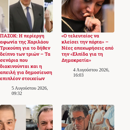
ΠΑΣΟΚ: Η περίεργη
«Ο τελευταίος να
αφωνία της Χαριλάου
κλείσει την πόρτα» –
Τρικούπη για το δήθεν
Νέες αποχωρήσεις από
δείπνο των τριών – Τα
την «Ελπίδα για τη
σενάρια που
Δημοκρατία»
διακινούνται και η
4 Αυγούστου 2026,
απειλή για δημοσίευση
16:03
επιπλέον στοιχείων
5 Αυγούστου 2026,
09:32