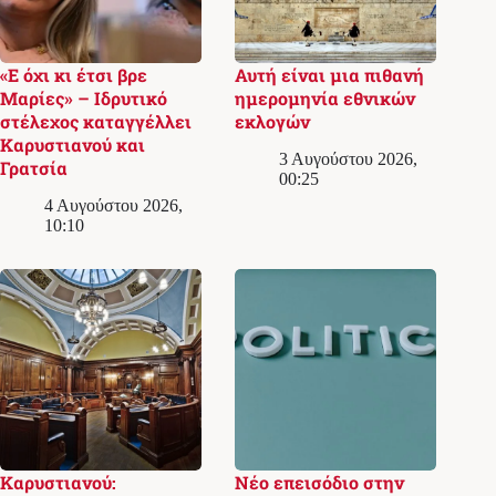
«Ε όχι κι έτσι βρε
Αυτή είναι μια πιθανή
Μαρίες» – Ιδρυτικό
ημερομηνία εθνικών
στέλεχος καταγγέλλει
εκλογών
Καρυστιανού και
3 Αυγούστου 2026,
Γρατσία
00:25
4 Αυγούστου 2026,
10:10
Καρυστιανού:
Νέο επεισόδιο στην