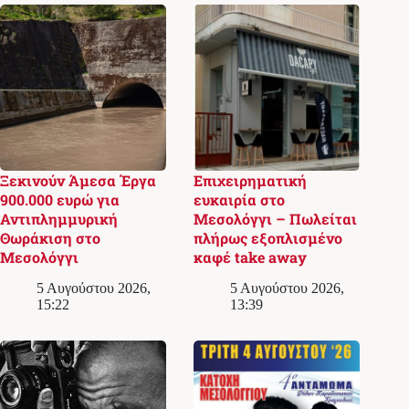
Ξεκινούν Άμεσα Έργα
Επιχειρηματική
900.000 ευρώ για
ευκαιρία στο
Αντιπλημμυρική
Μεσολόγγι – Πωλείται
Θωράκιση στο
πλήρως εξοπλισμένο
Μεσολόγγι
καφέ take away
5 Αυγούστου 2026,
5 Αυγούστου 2026,
15:22
13:39