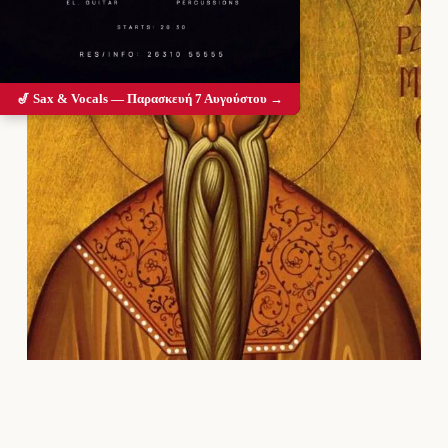
🎷 Sax & Vocals — Παρασκευή 7 Αυγούστου →