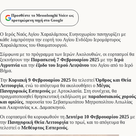
Προσθέστε το Messolonghi Voice ως
προτιμώμενη πηγή στο Google
Ο Ιερός Ναός Αγίου Χαραλάμπους Ευηνοχωρίου πανηγυρίζει με
κάθε λαμπρότητα την εορτή του Αγίου Ενδόξου Ιερομάρτυρος
Χαραλάμπους του Θαυματουργού.
Σύμφωνα με το πρόγραμμα των Ιερών Ακολουθιών, οι εορτασμοί θα
ξεκινήσουν την
Παρασκευή 7 Φεβρουαρίου 2025
με την
Ιερά
Αγρυπνία
και την
έξοδο του Ιερού Λειψάνου
του Αγίου από το Ιερό
Βήμα.
Την
Κυριακή 9 Φεβρουαρίου 2025
θα τελεστεί
Όρθρος και Θεία
Λειτουργία
, ενώ το απόγευμα θα ακολουθήσει ο
Μέγας
Πανηγυρικός Εσπερινός
με Αρτοκλασία. Στη συνέχεια, θα
πραγματοποιηθεί θρησκευτική εκδήλωση με
παραδοσιακούς χορούς
και ομιλίες
, παρουσία του Σεβασμιωτάτου Μητροπολίτου Αιτωλίας
και Ακαρνανίας κ.κ. Δαμασκηνού.
Οι εορτασμοί θα κορυφωθούν τη
Δευτέρα 10 Φεβρουαρίου 2025
με
την
Πανηγυρική Θεία Λειτουργία
το πρωί, και το απόγευμα θα
τελεστεί ο
Μεθέορτος Εσπερινός
.