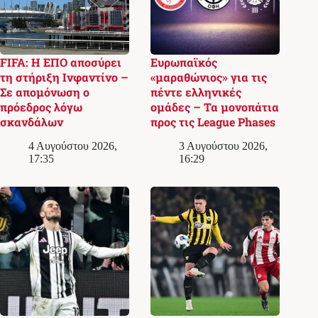
FIFA: Η ΕΠΟ αποσύρει
Ευρωπαϊκός
τη στήριξη Ινφαντίνο –
«μαραθώνιος» για τις
Σε απομόνωση ο
πέντε ελληνικές
πρόεδρος λόγω
ομάδες – Τα μονοπάτια
σκανδάλων
προς τις League Phases
4 Αυγούστου 2026,
3 Αυγούστου 2026,
17:35
16:29