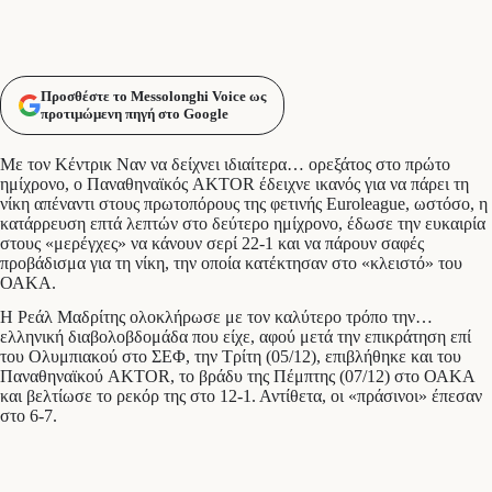
Προσθέστε το Messolonghi Voice ως
προτιμώμενη πηγή στο Google
Με τον Κέντρικ Ναν να δείχνει ιδιαίτερα… ορεξάτος στο πρώτο
ημίχρονο, ο Παναθηναϊκός AKTOR έδειχνε ικανός για να πάρει τη
νίκη απέναντι στους πρωτοπόρους της φετινής Euroleague, ωστόσο, η
κατάρρευση επτά λεπτών στο δεύτερο ημίχρονο, έδωσε την ευκαιρία
στους «μερέγχες» να κάνουν σερί 22-1 και να πάρουν σαφές
προβάδισμα για τη νίκη, την οποία κατέκτησαν στο «κλειστό» του
ΟΑΚΑ.
Η Ρεάλ Μαδρίτης ολοκλήρωσε με τον καλύτερο τρόπο την…
ελληνική διαβολοβδομάδα που είχε, αφού μετά την επικράτηση επί
του Ολυμπιακού στο ΣΕΦ, την Τρίτη (05/12), επιβλήθηκε και του
Παναθηναϊκού AKTOR, το βράδυ της Πέμπτης (07/12) στο ΟΑΚΑ
και βελτίωσε το ρεκόρ της στο 12-1. Αντίθετα, οι «πράσινοι» έπεσαν
στο 6-7.