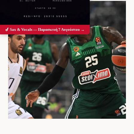
🎷 Sax & Vocals — Παρασκευή 7 Αυγούστου →