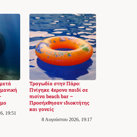
 μετά
Τραγωδία στην Πάρο:
ρμανική
Πνίγηκε 4χρονο παιδί σε
–
πισίνα beach bar –
σμο
Προσήχθησαν ιδιοκτήτης
και γονείς
6, 19:51
8 Αυγούστου 2026, 19:17