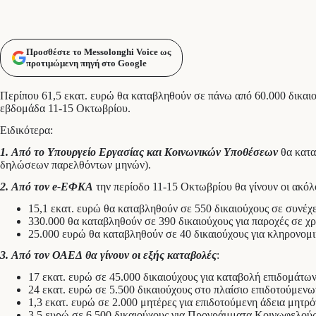
Προσθέστε το Messolonghi Voice ως
προτιμώμενη πηγή στο Google
Περίπου 61,5 εκατ. ευρώ θα καταβληθούν σε πάνω από 60.000 δικα
εβδομάδα 11-15 Οκτωβρίου.
Ειδικότερα:
1.
Από το Υπουργείο Εργασίας και Κοινωνικών Υποθέσεων
θα κατα
δηλώσεων παρελθόντων μηνών).
2.
Από τον e-ΕΦΚΑ
την περίοδο 11-15 Οκτωβρίου θα γίνουν οι ακό
15,1 εκατ. ευρώ θα καταβληθούν σε 550 δικαιούχους σε συνέχ
330.000 θα καταβληθούν σε 390 δικαιούχους για παροχές σε χρ
25.000 ευρώ θα καταβληθούν σε 40 δικαιούχους για κληρονομι
3.
Από τον ΟΑΕΔ θα γίνουν οι εξής καταβολές
:
17 εκατ. ευρώ σε 45.000 δικαιούχους για καταβολή επιδομάτων
24 εκατ. ευρώ σε 5.500 δικαιούχους στο πλαίσιο επιδοτούμε
1,3 εκατ. ευρώ σε 2.000 μητέρες για επιδοτούμενη άδεια μητρό
3,5 ευρώ σε 6.500 δικαιούχους για Προγράμματα Κοινωφελού