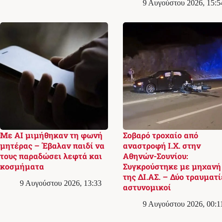
9 Αυγούστου 2026, 15:5
Με AI μιμήθηκαν τη φωνή
Σοβαρό τροχαίο από
μητέρας – Έβαλαν παιδί να
αναστροφή Ι.Χ. στην
τους παραδώσει λεφτά και
Αθηνών-Σουνίου:
κοσμήματα
Συγκρούστηκε με μηχανή
της ΔΙ.ΑΣ. – Δύο τραυματί
9 Αυγούστου 2026, 13:33
αστυνομικοί
9 Αυγούστου 2026, 00:1