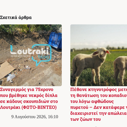
Σχετικά άρθρα
Συναγερμός για 75χρονο
Πέθανε κτηνοτρόφος μετ
που βρέθηκε νεκρός δίπλα
τη θανάτωση του κοπαδιο
σε κάδους σκουπιδιών στο
του λόγω αφθώδους
Λουτράκι (ΦΩΤΟ-ΒΙΝΤΕΟ)
πυρετού – Δεν κατάφερε 
διαχειριστεί την απώλεια
9 Αυγούστου 2026, 16:10
των ζώων του