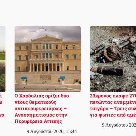
ά
Ο Χαρδαλιάς ορίζει δύο
23χρονος έκαψε 270
ύ
νέους θεματικούς
πετώντας αναμμέν
αντιπεριφερειάρχες –
τσιγάρο – Τρεις συ
να
Ανασχηματισμός στην
για φωτιές από αμέ
Περιφέρεια Αττικής
9 Αυγούστου 202
9 Αυγούστου 2026, 15:44