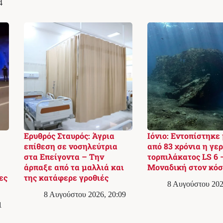
4
Ερυθρός Σταυρός: Άγρια
Ιόνιο: Εντοπίστηκε
επίθεση σε νοσηλεύτρια
από 83 χρόνια η γε
στα Επείγοντα – Την
τορπιλάκατος LS 6 
άρπαξε από τα μαλλιά και
Μοναδική στον κό
ες
της κατάφερε γροθιές
8 Αυγούστου 202
8 Αυγούστου 2026, 20:09
1