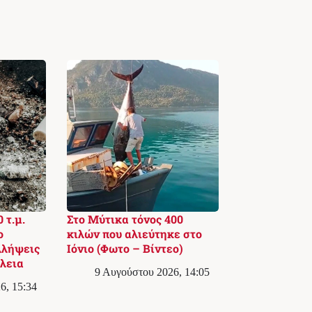
 τ.μ.
Στο Μύτικα τόνος 400
ο
κιλών που αλιεύτηκε στο
λλήψεις
Ιόνιο (Φωτο – Βίντεο)
λεια
9 Αυγούστου 2026, 14:05
6, 15:34