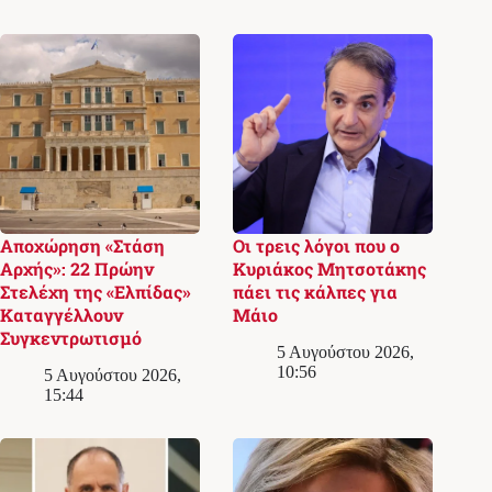
Αποχώρηση «Στάση
Οι τρεις λόγοι που ο
Αρχής»: 22 Πρώην
Κυριάκος Μητσοτάκης
Στελέχη της «Ελπίδας»
πάει τις κάλπες για
Καταγγέλλουν
Μάιο
Συγκεντρωτισμό
5 Αυγούστου 2026,
10:56
5 Αυγούστου 2026,
15:44