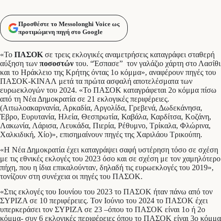
Προσθέστε το Messolonghi Voice ως
προτιμώμενη πηγή στο Google
«Το
ΠΑΣΟΚ
σε τρεις εκλογικές αναμετρήσεις καταγράφει σταθερή
αύξηση των
ποσοστών
του. “Έσπασε” τον γαλάζιο χάρτη στο Λασίθι
και το Ηράκλειο της Κρήτης όντας 1ο κόμμα», αναφέρουν πηγές του
ΠΑΣΟΚ-ΚΙΝΑΛ μετά τα πρώτα ασφαλή αποτελέσματα των
ευρωεκλογών του 2024. «Το ΠΑΣΟΚ καταγράφεται 2ο κόμμα πίσω
από τη Νέα Δημοκρατία σε 21 εκλογικές περιφέρειες.
(Αιτωλοακαρνανία, Αρκαδία, Αργολίδα, Γρεβενά, Δωδεκάνησα,
Έβρο, Ευρυτανία, Ηλεία, Θεσπρωτία, Καβάλα, Καρδίτσα, Κοζάνη,
Λακωνία, Λάρισα, Λευκάδα, Πιερία, Ρέθυμνο, Τρίκαλα, Φλώρινα,
Χαλκιδική, Χίο)», επισημαίνουν πηγές της Χαριλάου Τρικούπη.
«Η Νέα Δημοκρατία έχει καταγράψει σαφή υστέρηση τόσο σε σχέση
με τις εθνικές εκλογές του 2023 όσο και σε σχέση με τον χαμηλότερο
πήχη, που η ίδια επικαλούνταν, δηλαδή τις ευρωεκλογές του 2019»,
τονίζουν στη συνέχεια οι πηγές του ΠΑΣΟΚ.
«Στις εκλογές του Ιουνίου του 2023 το ΠΑΣΟΚ ήταν πάνω από τον
ΣΥΡΙΖΑ σε 10 περιφέρειες. Τον Ιούνιο του 2024 το ΠΑΣΟΚ έχει
υπερκεράσει τον ΣΥΡΙΖΑ σε 23 –όπου το ΠΑΣΟΚ είναι 1ο ή 2ο
κόμμα- συν 6 εκλογικές περιφέρειες όπου το ΠΑΣΟΚ είναι 3ο κόμμα