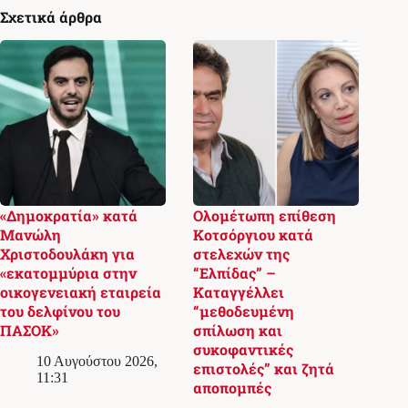
Σχετικά άρθρα
«Δημοκρατία» κατά
Ολομέτωπη επίθεση
Μανώλη
Κοτσόργιου κατά
Χριστοδουλάκη για
στελεχών της
«εκατομμύρια στην
“Ελπίδας” –
οικογενειακή εταιρεία
Καταγγέλλει
του δελφίνου του
“μεθοδευμένη
ΠΑΣΟΚ»
σπίλωση και
συκοφαντικές
10 Αυγούστου 2026,
επιστολές” και ζητά
11:31
αποπομπές