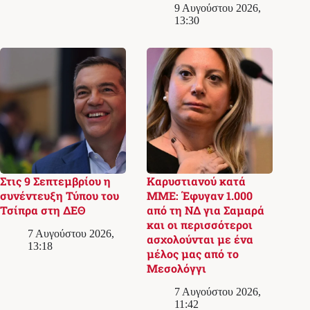
9 Αυγούστου 2026,
13:30
Στις 9 Σεπτεμβρίου η
Καρυστιανού κατά
συνέντευξη Τύπου του
ΜΜΕ: Έφυγαν 1.000
Τσίπρα στη ΔΕΘ
από τη ΝΔ για Σαμαρά
και οι περισσότεροι
7 Αυγούστου 2026,
ασχολούνται με ένα
13:18
μέλος μας από το
Μεσολόγγι
7 Αυγούστου 2026,
11:42