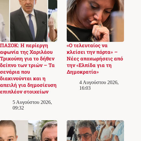
ΠΑΣΟΚ: Η περίεργη
«Ο τελευταίος να
αφωνία της Χαριλάου
κλείσει την πόρτα» –
Τρικούπη για το δήθεν
Νέες αποχωρήσεις από
δείπνο των τριών – Τα
την «Ελπίδα για τη
σενάρια που
Δημοκρατία»
διακινούνται και η
4 Αυγούστου 2026,
απειλή για δημοσίευση
16:03
επιπλέον στοιχείων
5 Αυγούστου 2026,
09:32