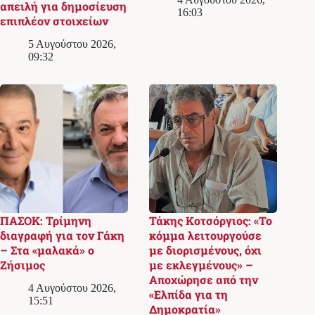
απειλή για δημοσίευση
16:03
επιπλέον στοιχείων
5 Αυγούστου 2026,
09:32
ΠΑΣΟΚ: Τρίμηνη
Τάκης Κοτσόργιος: «Το
διαγραφή για τον Γάκη
κόμμα λειτουργούσε
– Στα «μαλακά» ο
με διορισμένους, όχι
Ζήσιμος
με εκλεγμένους» –
Αποχώρησε από την
4 Αυγούστου 2026,
«Ελπίδα για τη
15:51
Δημοκρατία»