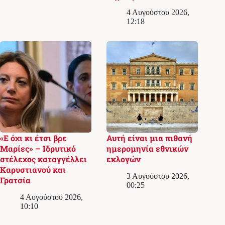
4 Αυγούστου 2026,
12:18
«Ε όχι κι έτσι βρε
Αυτή είναι μια πιθανή
Μαρίες» – Ιδρυτικό
ημερομηνία εθνικών
στέλεχος καταγγέλλει
εκλογών
Καρυστιανού και
3 Αυγούστου 2026,
Γρατσία
00:25
4 Αυγούστου 2026,
10:10