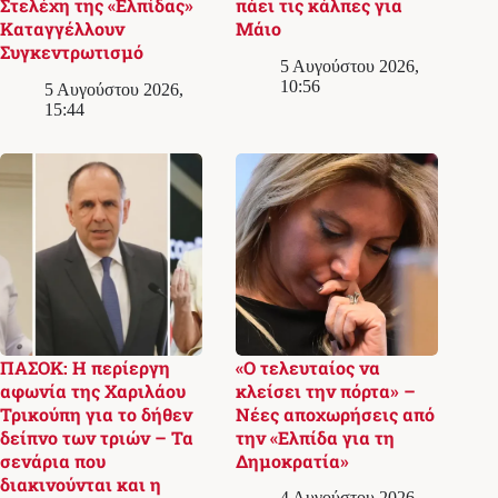
Στελέχη της «Ελπίδας»
πάει τις κάλπες για
Καταγγέλλουν
Μάιο
Συγκεντρωτισμό
5 Αυγούστου 2026,
10:56
5 Αυγούστου 2026,
15:44
ΠΑΣΟΚ: Η περίεργη
«Ο τελευταίος να
αφωνία της Χαριλάου
κλείσει την πόρτα» –
Τρικούπη για το δήθεν
Νέες αποχωρήσεις από
δείπνο των τριών – Τα
την «Ελπίδα για τη
σενάρια που
Δημοκρατία»
διακινούνται και η
4 Αυγούστου 2026,