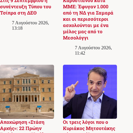
Στις 9 Σεπτεμβρίου η
Καρυστιανού κατά
συνέντευξη Τύπου του
ΜΜΕ: Έφυγαν 1.000
Τσίπρα στη ΔΕΘ
από τη ΝΔ για Σαμαρά
και οι περισσότεροι
7 Αυγούστου 2026,
ασχολούνται με ένα
13:18
μέλος μας από το
Μεσολόγγι
7 Αυγούστου 2026,
11:42
Αποχώρηση «Στάση
Οι τρεις λόγοι που ο
Αρχής»: 22 Πρώην
Κυριάκος Μητσοτάκης