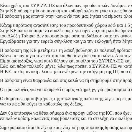
Είναι χρέος του ΣΥΡΙΖΑ-ΠΣ και όλων των προοδευτικών δυνάμεων ν
Στην ΚΕ πήραμε μία σημαντική και καθαρή απόφαση για το πως θα συ
Η απόφασή μας απαντά στην κοινωνία που μας ζητάει να είμαστε όλο
Κάναμε πρόταση ανασύνθεσης του προοδευτικού χώρου εδώ και 1,5 χ
Στην ΚΕ αποφασίσαμε να δουλέψουμε για την ενίσχυση και διεύρυνση
του Αλέξη Τσίπρα. Δεν αποφασίσαμε ούτε τη διάλυση ούτε την ανασ
Εργαζόμαστε για την ευρεία σύγκλιση και για την εκλογική ήττα Μη
Η απόφαση της ΚΕ μετέτρεψε τη λαϊκή βούληση σε πολιτική πρόταση
Κάνω τα πάντα για την ενότητα και θα συνεχίσω να το κάνω. Από τη
Είμαι αισιόδοξος, γιατί αυτό θέλουν και οι φίλοι του ΣΥΡΙΖΑ-ΠΣ κα
Εδώ και πάρα πολλούς μήνες, λέω πως πρέπει ο ΣΥΡΙΖΑ-ΠΣ να κατέβει
Η ΚΕ με σημαντική πλειοψηφία ενέκρινε την εισήγηση της ΠΓ, που ή
Η απόφαση είναι θαρραλέα και σας καλώ να τη στηρίξουμε στην πράξ
Οι τροπολογίες για να αφαιρεθεί ο όρος «στήριξη», για προετοιμασ
Οι δημόσιες αμφισβητήσεις της συλλογικής απόφασης, λίγες μέρες μ
για το πώς θα φύγει το καθεστώς της δεξιάς.
Δεν θα επιτρέψω να θέτει σήμερα ένα πρώην μέλος της ΚΟ, που έχει 
επιπλέον κρίση, καλώντας τους βουλευτές και τα στελέχη να διαλέξο
Σήμερα απαιτείται συνέχεια και ενίσχυση της πολιτικής δράσης και τ