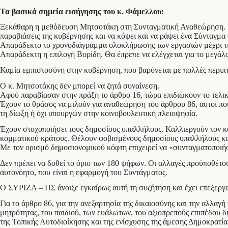
Τα βασικά σημεία εισήγησης του κ. Φάμελλου:
Ξεκάθαρη η μεθόδευση Μητσοτάκη στη Συνταγματική Αναθεώρηση. Επιχ
παραβιάσεις της κυβέρνησης και να κόψει και να ράψει ένα Σύνταγμα 
Απαράδεκτο το χρονοδιάγραμμα ολοκλήρωσης των εργασιών μέχρι τις
Απαράδεκτη η επιλογή Βορίδη. Θα έπρεπε να ελέγχεται για το με
Καμία εμπιστοσύνη στην κυβέρνηση, που βαρύνεται με πολλές περιπτ
Ο κ. Μητσοτάκης δεν μπορεί να ζητά συναίνεση.
Αφού παραβίασαν στην πράξη το άρθρο 16, τώρα επιδιώκουν το τελι
Έχουν το θράσος να μιλούν για αναθεώρηση του άρθρου 86, αυτοί που
τη δίωξη ή όχι υπουργών στην κοινοβουλευτική πλειοψηφία.
Έχουν στοχοποιήσει τους δημοσίους υπαλλήλους. Καλλιεργούν τον κοι
κομματικού κράτους. Θέλουν φοβισμένους δημοσίους υπαλλήλους και 
Με τον ορισμό δημοσιονομικού κόφτη επιχειρεί να «συνταγματοποιήσ
Δεν πρέπει να δοθεί το όριο των 180 ψήφων. Οι αλλαγές προϋποθέτου
αυτονόητο, που είναι η εφαρμογή του Συντάγματος.
Ο ΣΥΡΙΖΑ – ΠΣ άνοιξε εγκαίρως αυτή τη συζήτηση και έχει επεξεργ
Για το άρθρο 86, για την ανεξαρτησία της δικαιοσύνης και την αλλαγή
μητρότητας, του παιδιού, των ευάλωτων, του αξιοπρεπούς επιπέδου 
της Τοπικής Αυτοδιοίκησης και της ενίσχυσης της άμεσης Δημοκρατία