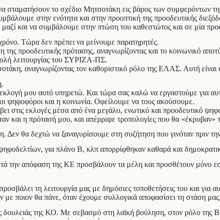
α σταματήσουν το σχέδιο Μητσοτάκη εις βάρος των συμφερόντων της
μβάλουμε στην ενότητα και στην προοπτική της προοδευτικής διεξόδ
ι μαζί και να συμβάλουμε στην πτώση του καθεστώτος και σε μία πρ
ρόνο. Τώρα δεν πρέπει να μείνουμε παρατηρητές.
 της προοδευτικής πρότασης, αναγνωρίζοντας και το κοινωνικό αποτ
τολή λειτουργίας του ΣΥΡΙΖΑ-ΠΣ.
τσοτάκη, αναγνωρίζοντας τον καθοριστικό ρόλο της ΕΛΑΣ. Αυτή είναι
.
ν εκλογή μου αυτό υπηρετώ. Και τώρα σας καλώ να εργαστούμε για αυ
ι οι ψηφοφόροι και η κοινωνία. Οφείλουμε να τους ακούσουμε.
 στις εκλογές μέσα από ένα μεγάλο, ενωτικό και προοδευτικό ψηφοδέ
ταν και η πρότασή μου, και απέρριψε τροπολογίες που θα «έκρυβαν»
η. Δεν θα δεχτώ να ξαναγυρίσουμε στη συζήτηση που γινόταν πριν τη
ία ψηφοδελτίων, για πλάνο Β, κλπ απορρίφθηκαν καθαρά και δημοκρα
ετά την απόφαση της ΚΕ προσβάλουν τα μέλη και προσθέτουν μόνο εσ
προσβάλει τη λειτουργία μας με δημόσιες τοποθετήσεις του και για α
υν με ποιον θα πάνε, όταν έχουμε συλλογικά αποφασίσει τη στάση μα
ης δουλειάς της ΚΟ. Με σεβασμό στη λαϊκή βούληση, στον ρόλο της Βου