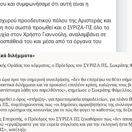
ικά διλήμματα»
τικής Ομάδας του κόμματος, ο Πρόεδρος του ΣΥΡΙΖΑ ΠΣ, Σωκράτης 
ρα πριν την σημερινή συνεδρίαση, «δεν θα επιτρέψω να θέτει σήμερ
ιαστικά διλήμματα και να προκαλεί επιπλέον κρίση, καλώντας τους βο
 αντίστοιχα λάθη του παρελθόντος», σημείωσε ο Σωκράτης Φάμελλος
αφαιρεθεί ο όρος «στήριξη», για προετοιμασία ψηφοδελτίων, για πλά
 ΠΣ, συμπληρώνοντας πως «οι δημόσιες αμφισβητήσεις της συλλογικ
το ερώτημα της κοινωνίας για το πώς θα φύγει το καθεστώς της δεξι
ς Επιτροπής, ο Πρόεδρος του ΣΥΡΙΖΑ ΠΣ ξεκαθάρισε πως «δεν αποφα
 «εργαζόμαστε για την ευρεία σύγκλιση και για την εκλογική ήττα 
ΠΣ», κατέληξε.